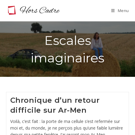
Skip
Menu
to
content
Escales
imaginaires
Chronique d’un retour
difficile sur Ar-Men
Voilà, c’est fait : la porte de ma cellule s’est refermée sur
moi et, du monde, je ne perçois plus qu’une faible lumière
depuis ma petite fenêtre. J’ai rejoint mon Ar-Men,…