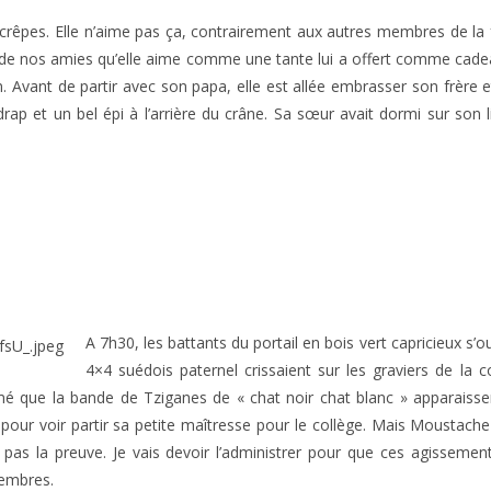
crêpes. Elle n’aime pas ça, contrairement aux autres membres de la fa
 de nos amies qu’elle aime comme une tante lui a offert comme cadea
n. Avant de partir avec son papa, elle est allée embrasser son frère et
 drap et un bel épi à l’arrière du crâne. Sa sœur avait dormi sur son
A 7h30, les battants du portail en bois vert capricieux s’
4×4 suédois paternel crissaient sur les graviers de la co
mé que la bande de Tziganes de « chat noir chat blanc » apparaissen
pour voir partir sa petite maîtresse pour le collège. Mais Moustache
ai pas la preuve. Je vais devoir l’administrer pour que ces agissem
membres.