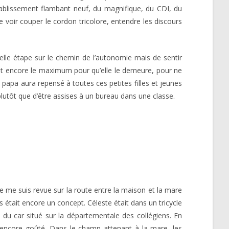
établissement flambant neuf, du magnifique, du CDI, du
 de voir couper le cordon tricolore, entendre les discours
velle étape sur le chemin de l’autonomie mais de sentir
ait encore le maximum pour qu’elle le demeure, pour ne
e papa aura repensé à toutes ces petites filles et jeunes
plutôt que d’être assises à un bureau dans une classe.
Je me suis revue sur la route entre la maison et la mare
s était encore un concept. Céleste était dans un tricycle
t du car situé sur la départementale des collégiens. En
as encore goûté. Dans le champ attenant à la mare, les