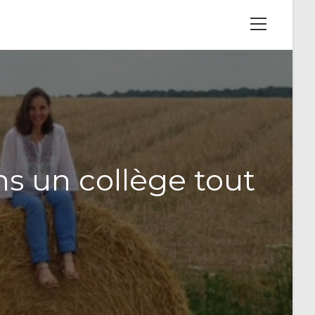
View
website
Menu
ns un collège tout