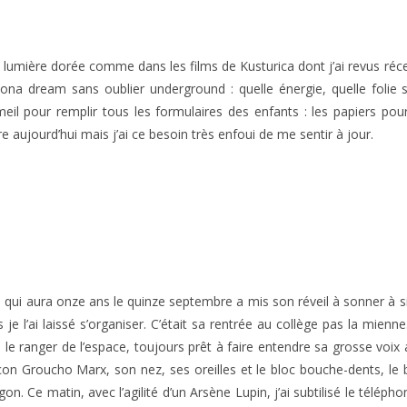
lumière dorée comme dans les films de Kusturica dont j’ai revus réc
zona dream sans oublier underground : quelle énergie, quelle folie
meil pour remplir tous les formulaires des enfants : les papiers pou
e aujourd’hui mais j’ai ce besoin très enfoui de me sentir à jour.
 qui aura onze ans le quinze septembre a mis son réveil à sonner à six
s je l’ai laissé s’organiser. C’était sa rentrée au collège pas la mie
r, le ranger de l’espace, toujours prêt à faire entendre sa grosse voi
on Groucho Marx, son nez, ses oreilles et le bloc bouche-dents, le 
on. Ce matin, avec l’agilité d’un Arsène Lupin, j’ai subtilisé le télép