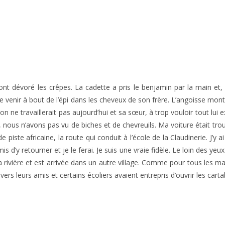
nt dévoré les crêpes. La cadette a pris le benjamin par la main et, 
 de venir à bout de l’épi dans les cheveux de son frère. L’angoisse mon
n ne travaillerait pas aujourd’hui et sa sœur, à trop vouloir tout lui expl
 nous n’avons pas vu de biches et de chevreuils. Ma voiture était trou
 piste africaine, la route qui conduit à l’école de la Claudinerie. J’y a
s d’y retourner et je le ferai. Je suis une vraie fidèle. Le loin des ye
 la rivière et est arrivée dans un autre village. Comme pour tous les ma
vers leurs amis et certains écoliers avaient entrepris d’ouvrir les carta