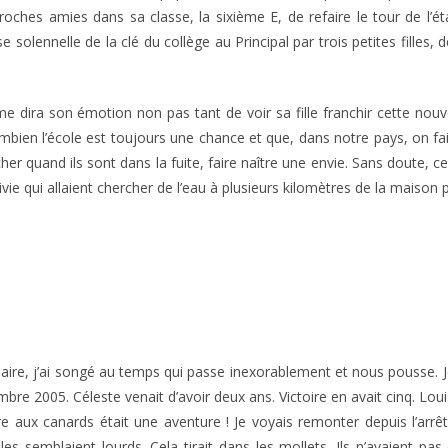
proches amies dans sa classe, la sixième E, de refaire le tour de l’
se solennelle de la clé du collège au Principal par trois petites filles,
 me dira son émotion non pas tant de voir sa fille franchir cette nou
mbien l’école est toujours une chance et que, dans notre pays, on f
her quand ils sont dans la fuite, faire naître une envie. Sans doute, c
ie qui allaient chercher de l’eau à plusieurs kilomètres de la maison 
imaire, j’ai songé au temps qui passe inexorablement et nous pousse. 
re 2005. Céleste venait d’avoir deux ans. Victoire en avait cinq. Loui
e aux canards était une aventure ! Je voyais remonter depuis l’arrê
les semblaient lourds. Cela tirait dans les mollets. Ils n’avaient p