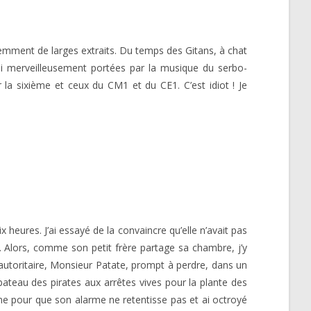
emment de larges extraits. Du temps des Gitans, à chat
 si merveilleusement portées par la musique du serbo-
r la sixième et ceux du CM1 et du CE1. C’est idiot ! Je
 heures. J’ai essayé de la convaincre qu’elle n’avait pas
nne. Alors, comme son petit frère partage sa chambre, j’y
x autoritaire, Monsieur Patate, prompt à perdre, dans un
bateau des pirates aux arrêtes vives pour la plante des
hone pour que son alarme ne retentisse pas et ai octroyé