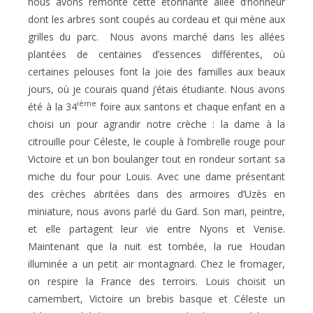
nous avons remonté cette étonnante allée d’honneur
dont les arbres sont coupés au cordeau et qui mène aux
grilles du parc.
Nous avons marché dans les allées
plantées de centaines d’essences différentes, où
certaines pelouses font la joie des familles aux beaux
jours, où je courais quand j’étais étudiante. Nous avons
ième
été à la 34
foire aux santons et chaque enfant en a
choisi un pour agrandir notre crèche : la dame à la
citrouille pour Céleste, le couple à l’ombrelle rouge pour
Victoire et un bon boulanger tout en rondeur sortant sa
miche du four pour Louis. Avec une dame présentant
des crèches abritées dans des armoires d’Uzès en
miniature, nous avons parlé du Gard. Son mari, peintre,
et elle partagent leur vie entre Nyons et Venise.
Maintenant que la nuit est tombée, la rue Houdan
illuminée a un petit air montagnard. Chez le fromager,
on respire la France des terroirs. Louis choisit un
camembert, Victoire un brebis basque et Céleste un