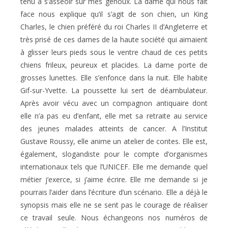
tenu à s’asseoir sur mes genoux. La dame qui nous fait
face nous explique qu’il s’agit de son chien, un King
Charles, le chien préféré du roi Charles II d’Angleterre et
très prisé de ces dames de la haute société qui aimaient
à glisser leurs pieds sous le ventre chaud de ces petits
chiens frileux, peureux et placides. La dame porte de
grosses lunettes. Elle s’enfonce dans la nuit. Elle habite
Gif-sur-Yvette. La poussette lui sert de déambulateur.
Après avoir vécu avec un compagnon antiquaire dont
elle n’a pas eu d’enfant, elle met sa retraite au service
des jeunes malades atteints de cancer. A l’Institut
Gustave Roussy, elle anime un atelier de contes. Elle est,
également, slogandiste pour le compte d’organismes
internationaux tels que l’UNICEF. Elle me demande quel
métier j’exerce, si j’aime écrire. Elle me demande si je
pourrais l’aider dans l’écriture d’un scénario. Elle a déjà le
synopsis mais elle ne se sent pas le courage de réaliser
ce travail seule. Nous échangeons nos numéros de