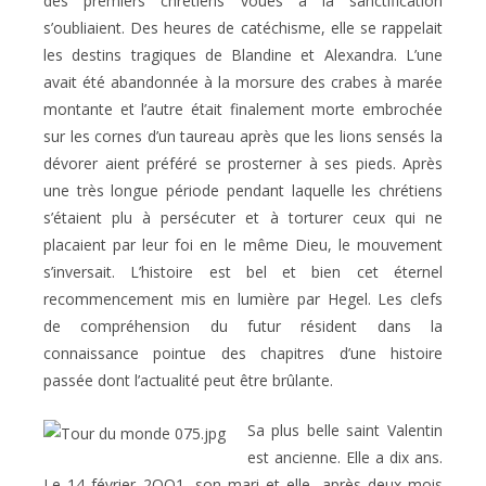
des premiers chrétiens voués à la sanctification
s’oubliaient. Des heures de catéchisme, elle se rappelait
les destins tragiques de Blandine et Alexandra. L’une
avait été abandonnée à la morsure des crabes à marée
montante et l’autre était finalement morte embrochée
sur les cornes d’un taureau après que les lions sensés la
dévorer aient préféré se prosterner à ses pieds. Après
une très longue période pendant laquelle les chrétiens
s’étaient plu à persécuter et à torturer ceux qui ne
placaient par leur foi en le même Dieu, le mouvement
s’inversait. L’histoire est bel et bien cet éternel
recommencement mis en lumière par Hegel. Les clefs
de compréhension du futur résident dans la
connaissance pointue des chapitres d’une histoire
passée dont l’actualité peut être brûlante.
Sa plus belle saint Valentin
est ancienne. Elle a dix ans.
Le 14 février 2OO1, son mari et elle, après deux mois