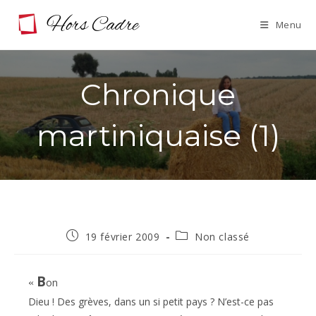
Skip
Menu
to
content
Chronique
martiniquaise (1)
Publication
Post
19 février 2009
Non classé
publiée :
category:
B
on
«
Dieu ! Des grèves, dans un si petit pays ? N’est-ce pas