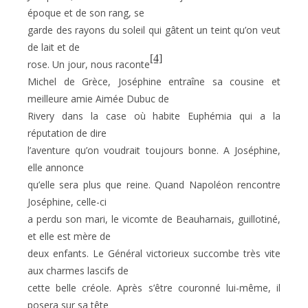
époque et de son rang, se
garde des rayons du soleil qui gâtent un teint qu’on veut
de lait et de
[4]
rose. Un jour, nous raconte
Michel de Grèce, Joséphine entraîne sa cousine et
meilleure amie Aimée Dubuc de
Rivery dans la case où habite Euphémia qui a la
réputation de dire
l’aventure qu’on voudrait toujours bonne. A Joséphine,
elle annonce
qu’elle sera plus que reine. Quand Napoléon rencontre
Joséphine, celle-ci
a perdu son mari, le vicomte de Beauharnais, guillotiné,
et elle est mère de
deux enfants. Le Général victorieux succombe très vite
aux charmes lascifs de
cette belle créole. Après s’être couronné lui-même, il
posera sur sa tête