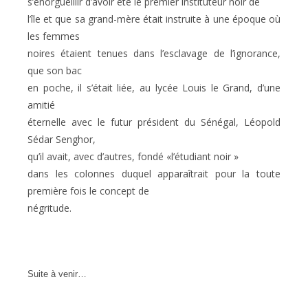
s’enorgueillir d’avoir été le premier instituteur noir de
l’île et que sa grand-mère était instruite à une époque où
les femmes
noires étaient tenues dans l’esclavage de l’ignorance,
que son bac
en poche, il s’était liée, au lycée Louis le Grand, d’une
amitié
éternelle avec le futur président du Sénégal, Léopold
Sédar Senghor,
qu’il avait, avec d’autres, fondé «l’étudiant noir »
dans les colonnes duquel apparaîtrait pour la toute
première fois le concept de
négritude.
Suite à venir…