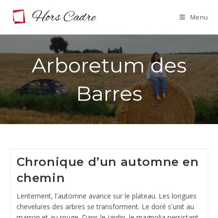
Skip
Menu
to
content
Arboretum des
Barres
Chronique d’un automne en
chemin
Lentement, l'automne avance sur le plateau. Les longues
chevelures des arbres se transforment. Le doré s'unit au
marron et au rouge. Dans le jardin, le magnolia persistant