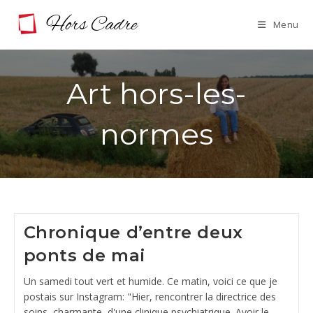
Skip
Menu
to
content
Art hors-les-
normes
Chronique d’entre deux
ponts de mai
Un samedi tout vert et humide. Ce matin, voici ce que je
postais sur Instagram: "Hier, rencontrer la directrice des
soins, charmante, d'une clinique psychiatrique. Avoir le