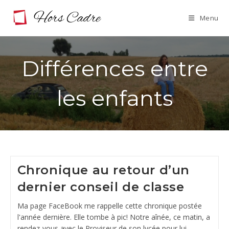
Skip
Menu
to
content
Différences entre
les enfants
Chronique au retour d’un
dernier conseil de classe
Ma page FaceBook me rappelle cette chronique postée
l'année dernière. Elle tombe à pic! Notre aînée, ce matin, a
rendez-vous avec le Proviseur de son lycée pour lui