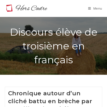
Skip
Menu
to
content
Discours élève de
troisième en
français
Chronique autour d’un
cliché battu en brèche par