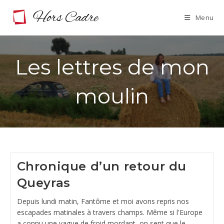
Skip
Menu
to
content
Les lettres de mon
moulin
Chronique d’un retour du
Queyras
Depuis lundi matin, Fantôme et moi avons repris nos
escapades matinales à travers champs. Même si l'Europe
a connu une vague de froid mordant, on sent que le