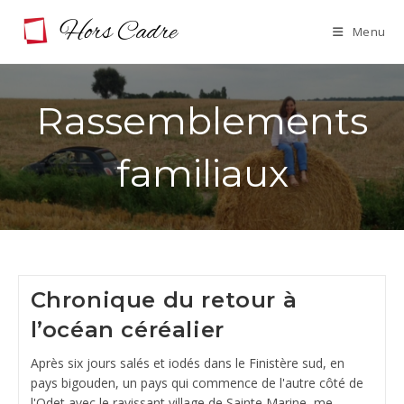
Skip
Menu
to
content
Rassemblements
familiaux
Chronique du retour à
l’océan céréalier
Après six jours salés et iodés dans le Finistère sud, en
pays bigouden, un pays qui commence de l'autre côté de
l'Odet avec le ravissant village de Sainte Marine, me…