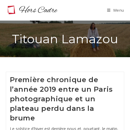
Skip
Menu
to
content
Titouan Lamazou
Première chronique de
l’année 2019 entre un Paris
photographique et un
plateau perdu dans la
brume
Le solstice d'hiver est derrière nous et, pourtant, le matin,