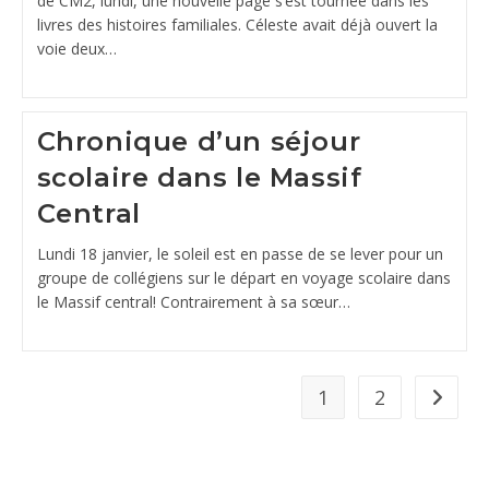
de CM2, lundi, une nouvelle page s’est tournée dans les
livres des histoires familiales. Céleste avait déjà ouvert la
voie deux…
Chronique d’un séjour
scolaire dans le Massif
Central
Lundi 18 janvier, le soleil est en passe de se lever pour un
groupe de collégiens sur le départ en voyage scolaire dans
le Massif central! Contrairement à sa sœur…
1
2
Aller à 