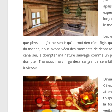
apais
expér
long 
le ma
Les e
que physique. J’aime sentir qu’en moi rien n’est figé, q
du monde, nous avons vécu des moments de dépassement 
canaliser, à dompter ma nature sauvage comme un pone
dompter Thanatos mais il gardera sa grande sensibil
tristesse.
Diman
Céles
atten
toujo
la fo
vérit