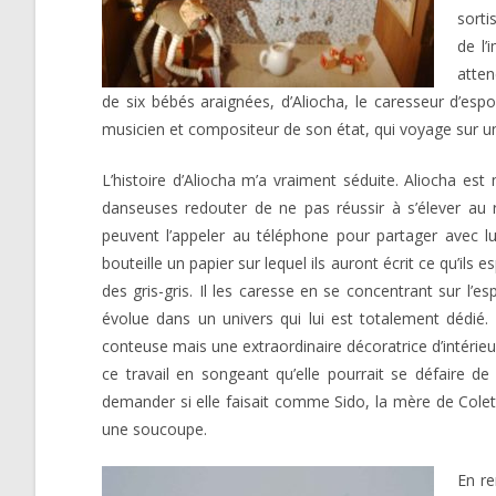
sorti
de l’
atten
de six bébés araignées, d’Aliocha, le caresseur d’es
musicien et compositeur de son état, qui voyage sur un 
L’histoire d’Aliocha m’a vraiment séduite. Aliocha es
danseuses redouter de ne pas réussir à s’élever au ra
peuvent l’appeler au téléphone pour partager avec lui
bouteille un papier sur lequel ils auront écrit ce qu’ils
des gris-gris. Il les caresse en se concentrant sur l’e
évolue dans un univers qui lui est totalement dédié
conteuse mais une extraordinaire décoratrice d’intérieur
ce travail en songeant qu’elle pourrait se défaire de
demander si elle faisait comme Sido, la mère de Colett
une soucoupe.
En re