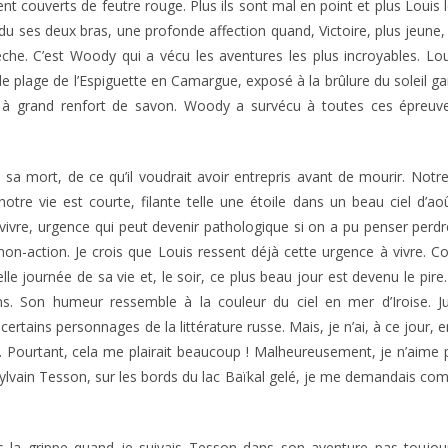
nt couverts de feutre rouge. Plus ils sont mal en point et plus Louis 
du ses deux bras, une profonde affection quand, Victoire, plus jeune, 
èche. C’est Woody qui a vécu les aventures les plus incroyables. Lou
e plage de l’Espiguette en Camargue, exposé à la brûlure du soleil ga
 à grand renfort de savon. Woody a survécu à toutes ces épreuves
sa mort, de ce qu’il voudrait avoir entrepris avant de mourir. Notr
otre vie est courte, filante telle une étoile dans un beau ciel d’ao
 vivre, urgence qui peut devenir pathologique si on a pu penser perd
on-action. Je crois que Louis ressent déjà cette urgence à vivre.
lle journée de sa vie et, le soir, ce plus beau jour est devenu le pire. 
ns. Son humeur ressemble à la couleur du ciel en mer d’Iroise. J
certains personnages de la littérature russe. Mais, je n’ai, à ce jour, 
 Pourtant, cela me plairait beaucoup ! Malheureusement, je n’aime 
Sylvain Tesson, sur les bords du lac Baïkal gelé, je me demandais c
is la grippe quand je suivais Tesson dans son aventure pas toujours