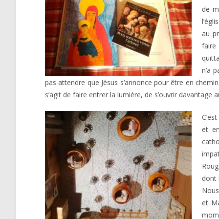
de ma
l’égl
au pr
fair
quitt
n’a p
pas attendre que Jésus s’annonce pour être en chemin ve
s’agit de faire entrer la lumière, de s’ouvrir davantage 
C’est
et e
catho
impat
Rouge
dont 
Nous 
et Ma
momen