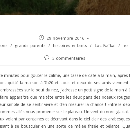
Publication
29 novembre 2016
publiée :
ions
/
grands-parents
/
histoires enfants
/
Lac Baïkal
/
les
Commentaires
3 commentaires
de
la
publication :
e minutes pour goûter le calme, une tasse de café à la main, après 
s ont quitté la maison à 7h20 et Louis et deux de ses amis viennent j
 embrassées sur le bout du nez, j’adresse un petit signe de la main à 
faire apparaître que ma tête entre les deux pans des rideaux rouge
ur simple de se sentir vivre et d’en mesurer la chance ! Entre le dép
ommes allés nous promener sur le plateau. Un vent du nord glacial, l
ux volant par centaines et décrivant dans le ciel clair des arabesques,
sant à se bousculer en une sorte de mêlée frisée et bêlante. Quand