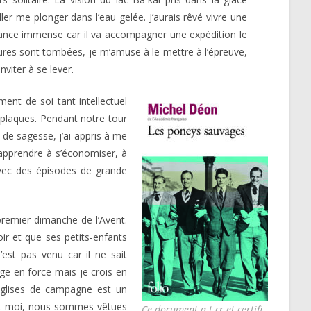
aller me plonger dans l’eau gelée. J’aurais rêvé vivre une
chance immense car il va accompagner une expédition le
ratures sont tombées, je m’amuse à le mettre à l’épreuve,
nviter à se lever.
ment de soi tant intellectuel
es plaques. Pendant notre tour
de sagesse, j’ai appris à me
 apprendre à s’économiser, à
avec des épisodes de grande
remier dimanche de l’Avent.
oir et que ses petits-enfants
est pas venu car il ne sait
age en force mais je crois en
 églises de campagne est un
e et moi, nous sommes vêtues
Ce document a t cr et certifi