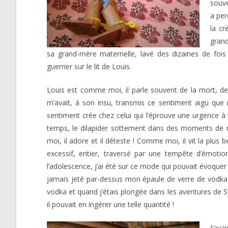
souve
a per
la cr
grand
sa grand-mère maternelle, lavé des dizaines de fois
guerrier sur le lit de Louis.
Louis est comme moi, il parle souvent de la mort, de 
m’avait, à son insu, transmis ce sentiment aigu que n
sentiment crée chez celui qui l’éprouve une urgence à
temps, le dilapider sottement dans des moments de n
moi, il adore et il déteste ! Comme moi, il vit la plus be
excessif, entier, traversé par une tempête d’émotio
l’adolescence, j’ai été sur ce mode qui pouvait évoquer 
jamais jeté par-dessus mon épaule de verre de vodka.
vodka et quand j’étais plongée dans les aventures de 
il pouvait en ingérer une telle quantité !
J’ava