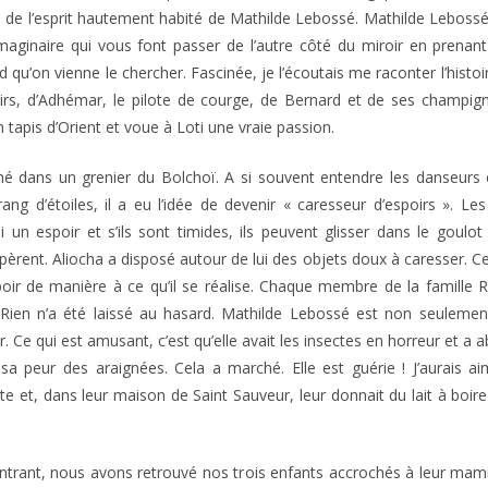
s de l’esprit hautement habité de Mathilde Lebossé. Mathilde Lebos
imaginaire qui vous font passer de l’autre côté du miroir en prenan
d qu’on vienne le chercher. Fascinée, je l’écoutais me raconter l’histoir
poirs, d’Adhémar, le pilote de courge, de Bernard et de ses champi
tapis d’Orient et voue à Loti une vraie passion.
t né dans un grenier du Bolchoï. A si souvent entendre les danseurs 
ng d’étoiles, il a eu l’idée de devenir « caresseur d’espoirs ». Le
 un espoir et s’ils sont timides, ils peuvent glisser dans le goulot
 espèrent. Aliocha a disposé autour de lui des objets doux à caresser. C
spoir de manière à ce qu’il se réalise. Chaque membre de la famille R
. Rien n’a été laissé au hasard. Mathilde Lebossé est non seuleme
. Ce qui est amusant, c’est qu’elle avait les insectes en horreur et a 
 sa peur des araignées. Cela a marché. Elle est guérie ! J’aurais ai
e et, dans leur maison de Saint Sauveur, leur donnait du lait à boir
ntrant, nous avons retrouvé nos trois enfants accrochés à leur mam