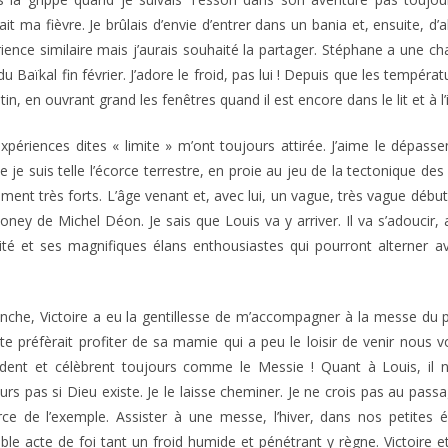
ait ma fièvre. Je brûlais d’envie d’entrer dans un bania et, ensuite, d’
ience similaire mais j’aurais souhaité la partager. Stéphane a une 
du Baïkal fin février. J’adore le froid, pas lui ! Depuis que les tempé
tin, en ouvrant grand les fenêtres quand il est encore dans le lit et à l’i
xpériences dites « limite » m’ont toujours attirée. J’aime le dépasse
ue je suis telle l’écorce terrestre, en proie au jeu de la tectonique d
très forts. L’âge venant et, avec lui, un vague, très vague début 
y de Michel Déon. Je sais que Louis va y arriver. Il va s’adoucir,
ité et ses magnifiques élans enthousiastes qui pourront alterner 
che, Victoire a eu la gentillesse de m’accompagner à la messe du p
te préfèrait profiter de sa mamie qui a peu le loisir de venir nous v
dent et célèbrent toujours comme le Messie ! Quant à Louis, il n’
urs pas si Dieu existe. Je le laisse cheminer. Je ne crois pas au pass
rce de l’exemple. Assister à une messe, l’hiver, dans nos petites
able acte de foi tant un froid humide et pénétrant y règne. Victoir