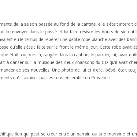
ents de la saison passée au fond de la cantine, elle s’était interdit d
lait la renvoyer dans le passé et lui faire revivre les bouts de vie qui
 avaient eu le temps de repérer une petite robe blanche avec des ban
 qu’elle s’était faite sur le front le même jour. Cette robe avait é
 robe était toujours là, rangée dans la cantine, le parrain, lui, avait quit
t à danser sur la musique des deux chansons du CD qu’il avait cherch
emander de ses nouvelles. Une photo de lui et d’elle, bébé, était touj
oments qu’ils avaient passés tous ensemble en Provence.
nifique lien qui peut se créer entre un parrain ou une marraine et un f