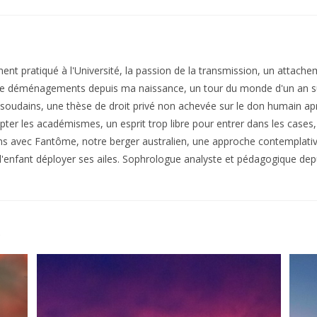
nt pratiqué à l'Université, la passion de la transmission, un attache
e déménagements depuis ma naissance, un tour du monde d'un an sur
soudains, une thèse de droit privé non achevée sur le don humain aprè
pter les académismes, un esprit trop libre pour entrer dans les cases
ins avec Fantôme, notre berger australien, une approche contemplative
i, l'enfant déployer ses ailes. Sophrologue analyste et pédagogique de
R