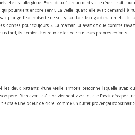
els elle est allergique. Entre deux éternuements, elle réussissait tou
qui pourraient encore servir. La veille, quand elle avait demandé à n
 avait plongé l’eau noisette de ses yeux dans le regard maternel et lui a
 les donnes pour toujours ». La maman lui avait dit que comme l’avait 
lus tard, ils seraient heureux de les voir sur leurs propres enfants.
rmé les deux battants d’une vieille armoire bretonne laquelle avait 
n père. Bien avant qu’ils ne viennent vivre ici, elle l’avait décapée, ne
it exhalé une odeur de cidre, comme un buffet provençal s’obstinait to