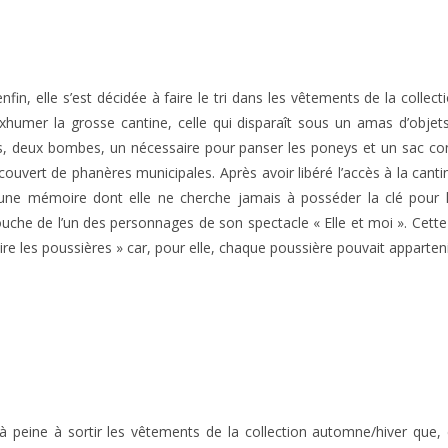
fin, elle s’est décidée à faire le tri dans les vêtements de la colle
 exhumer la grosse cantine, celle qui disparaît sous un amas d’obje
es, deux bombes, un nécessaire pour panser les poneys et un sac con
uvert de phanères municipales. Après avoir libéré l’accès à la canti
’une mémoire dont elle ne cherche jamais à posséder la clé pour l
uche de l’un des personnages de son spectacle « Elle et moi ». Cett
aire les poussières » car, pour elle, chaque poussière pouvait apparteni
 peine à sortir les vêtements de la collection automne/hiver que, 