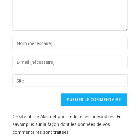
Enter
your
name
Enter
or
your
username
email
Saisir
to
address
l’URL
comment
to
de
comment
votre
site
Ce site utilise Akismet pour réduire les indésirables.
En
(facultatif)
savoir plus sur la façon dont les données de vos
commentaires sont traitées
.