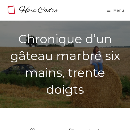
Skip
Menu
to
content
Chronique d’un
gâteau marbré six
mains, trente
doigts