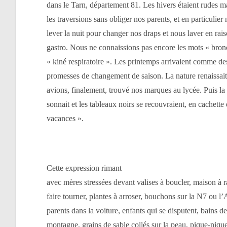
dans le Tarn, département 81. Les hivers étaient rudes 
les traversions sans obliger nos parents, et en particulier
lever la nuit pour changer nos draps et nous laver en rai
gastro. Nous ne connaissions pas encore les mots « bronc
« kiné respiratoire ». Les printemps arrivaient comme de
promesses de changement de saison. La nature renaissait 
avions, finalement, trouvé nos marques au lycée. Puis la
sonnait et les tableaux noirs se recouvraient, en cachette 
vacances ».
Cette expression rimant
avec mères stressées devant valises à boucler, maison à 
faire tourner, plantes à arroser, bouchons sur la N7 ou l
parents dans la voiture, enfants qui se disputent, bains 
montagne, grains de sable collés sur la peau, pique-nique