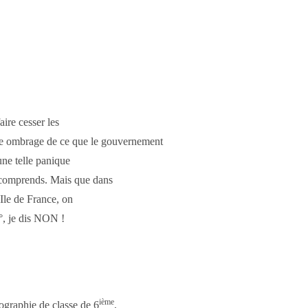
ire cesser les
e ombrage de ce que le gouvernement
une telle panique
 comprends. Mais que dans
 Ile de France, on
°, je dis NON !
ième
ographie de classe de 6
,