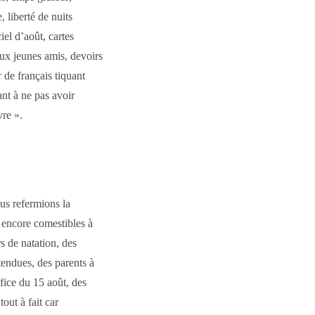
, liberté de nuits
iel d’août, cartes
ux jeunes amis, devoirs
 de français tiquant
nt à ne pas avoir
vre ».
ous refermions la
 encore comestibles à
s de natation, des
tendues, des parents à
fice du 15 août, des
tout à fait car