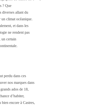
us ? Que
s diverses allant du
r un climat océanique.
alement, et dans les
ologie ne rendent pas
, un certain
ontinentale.
out perdu dans ces
rouver nos marques dans
e grands ados de 18,
chance d’habiter,
 bien encore à Castres,