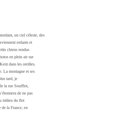
ordant, un ciel céleste, des
eviennent enfants et
etits chiens rendus
otos en plein air sur
ent dans les oreilles.
ce. La montagne et ses
us tard, je
 de
la rue Soufflot
,
 s’étonnera de ne pas
u milieu du flot
e de la France, en