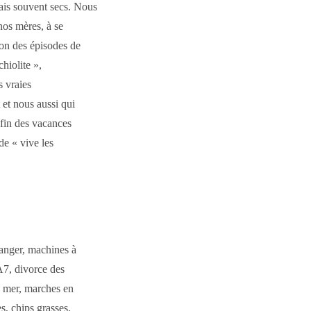
mais souvent secs. Nous
 nos mères, à se
son des épisodes de
hiolite »,
s vraies
et nous aussi qui
 fin des vacances
de « vive les
ranger, machines à
’A7, divorce des
de mer, marches en
s, chips grasses,