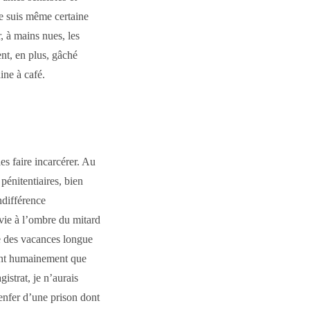
Je suis même certaine
, à mains nues, les
ent, en plus, gâché
ine à café.
s faire incarcérer. Au
pénitentiaires, bien
indifférence
vie à l’ombre du mitard
re des vacances longue
tant humainement que
istrat, je n’aurais
enfer d’une prison dont