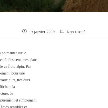
Publication
Post
19 janvier 2009
Non classé
publiée :
category:
 poireauter sur le
ntôt des centaines, dans
de ce froid alpin. Pas
alement, pour une
aux durs, très durs.
ffichent la
cture. Je
t purement et simplement
s âmes sensibles et