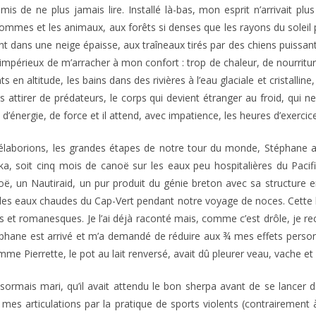
mis de ne plus jamais lire. Installé là-bas, mon esprit n’arrivait plu
 hommes et les animaux, aux forêts si denses que les rayons du soleil 
 dans une neige épaisse, aux traîneaux tirés par des chiens puissants
in impérieux de m’arracher à mon confort : trop de chaleur, de nourritur
n altitude, les bains dans des rivières à l’eau glaciale et cristalline
s attirer de prédateurs, le corps qui devient étranger au froid, qui
in d’énergie, de force et il attend, avec impatience, les heures d’exerci
élaborions, les grandes étapes de notre tour du monde, Stéphane a
ska, soit cinq mois de canoë sur les eaux peu hospitalières du Pac
, un Nautiraid, un pur produit du génie breton avec sa structure en
s les eaux chaudes du Cap-Vert pendant notre voyage de noces. Cette 
es et romanesques. Je l’ai déjà raconté mais, comme c’est drôle, je rec
Stéphane est arrivé et m’a demandé de réduire aux ¾ mes effets perso
mme Pierrette, le pot au lait renversé, avait dû pleurer veau, vache et
désormais mari, qu’il avait attendu le bon sherpa avant de se lancer
es articulations par la pratique de sports violents (contrairement