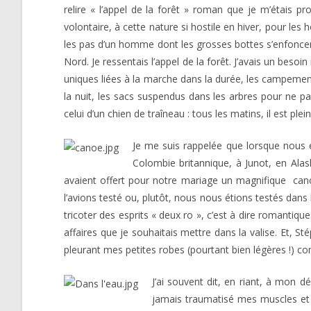
relire « l’appel de la forêt » roman que je m’étais pro
volontaire, à cette nature si hostile en hiver, pour les
les pas d’un homme dont les grosses bottes s’enfoncent
Nord. Je ressentais l’appel de la forêt. J’avais un beso
uniques liées à la marche dans la durée, les campements e
la nuit, les sacs suspendus dans les arbres pour ne pa
celui d’un chien de traîneau : tous les matins, il est ple
Je me suis rappelée que lorsque nous 
Colombie britannique, à Junot, en Ala
avaient offert pour notre mariage un magnifique canoë
l’avions testé ou, plutôt, nous nous étions testés dan
tricoter des esprits « deux ro », c’est à dire romantiqu
affaires que je souhaitais mettre dans la valise. Et, 
pleurant mes petites robes (pourtant bien légères !) co
J’ai souvent dit, en riant, à mon 
jamais traumatisé mes muscles et m