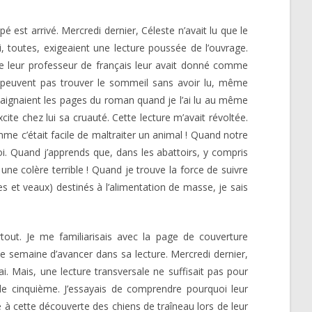
pé est arrivé. Mercredi dernier, Céleste n’avait lu que le
i, toutes, exigeaient une lecture poussée de l’ouvrage.
 que leur professeur de français leur avait donné comme
 ne peuvent pas trouver le sommeil sans avoir lu, même
baignaient les pages du roman quand je l’ai lu au même
te chez lui sa cruauté. Cette lecture m’avait révoltée.
me c’était facile de maltraiter un animal ! Quand notre
oi. Quand j’apprends que, dans les abattoirs, y compris
 une colère terrible ! Quand je trouve la force de suivre
s et veaux) destinés à l’alimentation de masse, je sais
partout. Je me familiarisais avec la page de couverture
ue semaine d’avancer dans sa lecture. Mercredi dernier,
i. Mais, une lecture transversale ne suffisait pas pour
de cinquième. J’essayais de comprendre pourquoi leur
lié à cette découverte des chiens de traîneau lors de leur