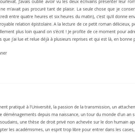
rlevat. J’avais oublié avoir vu les deux écrivains présenter leur r
 ne m’avait pas procuré tant de plaisir. La seule chose que je consen
ercredi entre quatre heures et six heures du matin), c’est qu’il donn
yable relation épistolaire. A la lecture de ce petit roman délicieux, p
llement plus loin quand on s’écrit ! Je profite de ce moment pour ad
ue j’ai lue et relue déjà à plusieurs reprises et qui est là, en bonne
nner
nt pratiqué à l'Université, la passion de la transmission, un attache
e déménagements depuis ma naissance, un tour du monde d'un an sur
soudains, une thèse de droit privé non achevée sur le don humain aprè
pter les académismes, un esprit trop libre pour entrer dans les cases