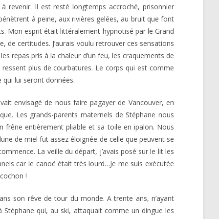
s à revenir. Il est resté longtemps accroché, prisonnier
pénètrent à peine, aux rivières gelées, au bruit que font
. Mon esprit était littéralement hypnotisé par le Grand
e, de certitudes. J’aurais voulu retrouver ces sensations
, les repas pris à la chaleur d’un feu, les craquements de
 ne ressent plus de courbatures. Le corps qui est comme
ce qui lui seront données.
vait envisagé de nous faire pagayer de Vancouver, en
ifique. Les grands-parents maternels de Stéphane nous
 frêne entièrement pliable et sa toile en ipalon. Nous
lune de miel fut assez éloignée de celle que peuvent se
ommence. La veille du départ, j’avais posé sur le lit les
nnels car le canoë était très lourd…Je me suis exécutée
 cochon !
 dans son rêve de tour du monde. A trente ans, n’ayant
 à Stéphane qui, au ski, attaquait comme un dingue les