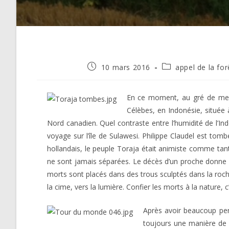
Publication
Post
10 mars 2016
appel de la for
publiée :
category:
En ce moment, au gré de mes 
Célèbes, en Indonésie, située 
Nord canadien. Quel contraste entre l’humidité de l’Ind
voyage sur l’île de Sulawesi. Philippe Claudel est tom
hollandais, le peuple Toraja était animiste comme tant
ne sont jamais séparées. Le décès d’un proche donne li
morts sont placés dans des trous sculptés dans la roch
la cime, vers la lumière. Confier les morts à la nature, c’
Après avoir beaucoup pen
toujours une manière de p