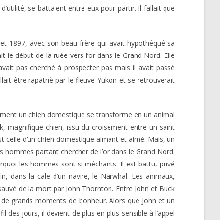
ilité, se battaient entre eux pour partir. Il fallait que
llet 1897, avec son beau-frère qui avait hypothéqué sa
t le début de la ruée vers l’or dans le Grand Nord. Elle
avait pas cherché à prospecter pas mais il avait passé
ait être rapatriè par le fleuve Yukon et se retrouverait
omment un chien domestique se transforme en un animal
k, magnifique chien, issu du croisement entre un saint
est celle d’un chien domestique aimant et aimé. Mais, un
à des hommes partant chercher de l’or dans le Grand Nord.
urquoi les hommes sont si méchants. Il est battu, privé
fin, dans la cale d’un navire, le Narwhal. Les animaux,
 sauvé de la mort par John Thornton. Entre John et Buck
e de grands moments de bonheur. Alors que John et un
l des jours, il devient de plus en plus sensible à l’appel