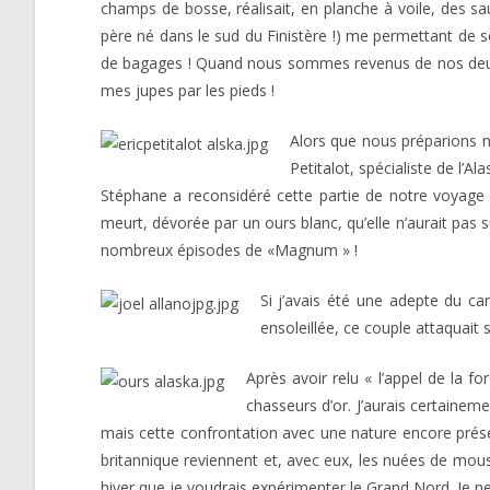
champs de bosse, réalisait, en planche à voile, des sa
père né dans le sud du Finistère !) me permettant de so
de bagages ! Quand nous sommes revenus de nos deux mo
mes jupes par les pieds !
Alors que nous préparions n
Petitalot, spécialiste de l’
Stéphane a reconsidéré cette partie de notre voyag
meurt, dévorée par un ours blanc, qu’elle n’aurait pas
nombreux épisodes de «Magnum » !
Si j’avais été une adepte du can
ensoleillée, ce couple attaquait 
Après avoir relu « l’appel de la f
chasseurs d’or. J’aurais certaineme
mais cette confrontation avec une nature encore prése
britannique reviennent et, avec eux, les nuées de mous
hiver que je voudrais expérimenter le Grand Nord. Je n