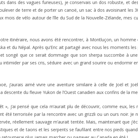
uts dans des vagues furieuses), je conservais un dos robuste, et des
ulever de terre et de porter un canoë, un sac à dos avoisinant les 30
is de vélo autour de l’île du Sud de la Nouvelle-Zélande, mes cuis
otre itinéraire, nous avons été rencontrer, à Montluçon, un homme ch
Alaska et du Népal. Après qu’Eric ait partagé avec nous les moments les
e et songé que ce serait dommage que son sherpa succombe à une
 su intimider par ses cris, séduire avec un grand sourire ou endormir 
oë, j’aurais aimé vivre une aventure similaire à celle de Joël et Jo
sa descente du fleuve Yukon de l’Ouest canadien aux confins de la mer 
orêt », j’ai pensé que cela m’aurait plu de découvrir, comme eux, les
nt été terrorisée par la rencontre avec un grizzli ou un ours noir. Je
rvée, réellement sauvage m’aurait tentée. Mais, maintenant que j’éc
tiques et de taons et les serpents se faufilant entre nos pieds quand
e retournerai plus jamais marcher ou pagayer au Canada en été !