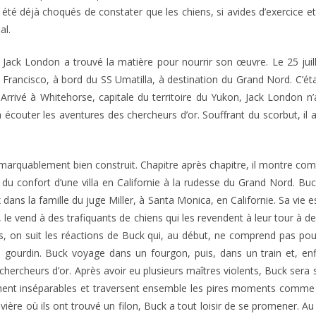
 déjà choqués de constater que les chiens, si avides d’exercice et d’ut
al.
 Jack London a trouvé la matière pour nourrir son œuvre. Le 25 jui
Francisco, à bord du SS Umatilla, à destination du Grand Nord. C’étai
Arrivé à Whitehorse, capitale du territoire du Yukon, Jack London n’
outer les aventures des chercheurs d’or. Souffrant du scorbut, il all
arquablement bien construit. Chapitre après chapitre, il montre c
du confort d’une villa en Californie à la rudesse du Grand Nord. Buc
ans la famille du juge Miller, à Santa Monica, en Californie. Sa vie 
iens, le vend à des trafiquants de chiens qui les revendent à leur tour 
es, on suit les réactions de Buck qui, au début, ne comprend pas po
du gourdin. Buck voyage dans un fourgon, puis, dans un train et, en
ercheurs d’or. Après avoir eu plusieurs maîtres violents, Buck sera
nnent inséparables et traversent ensemble les pires moments comm
re où ils ont trouvé un filon, Buck a tout loisir de se promener. Au fi