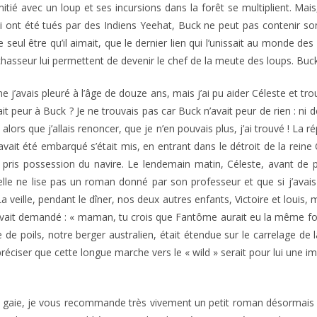
’amitié avec un loup et ses incursions dans la forêt se multiplient. M
ont été tués par des Indiens Yeehat, Buck ne peut pas contenir son i
 le seul être qu’il aimait, que le dernier lien qui l’unissait au monde
hasseur lui permettent de devenir le chef de la meute des loups. Buck 
 j’avais pleuré à l’âge de douze ans, mais j’ai pu aider Céleste et trou
ait peur à Buck ? Je ne trouvais pas car Buck n’avait peur de rien : ni 
 alors que j’allais renoncer, que je n’en pouvais plus, j’ai trouvé ! L
l avait été embarqué s’était mis, en entrant dans le détroit de la reine
 pris possession du navire. Le lendemain matin, Céleste, avant de pa
u’elle ne lise pas un roman donné par son professeur et que si j’avais
a veille, pendant le dîner, nos deux autres enfants, Victoire et louis, m
’avait demandé : « maman, tu crois que Fantôme aurait eu la même forc
e de poils, notre berger australien, était étendue sur le carrelage de 
 préciser que cette longue marche vers le « wild » serait pour lui une
us gaie, je vous recommande très vivement un petit roman désormais 