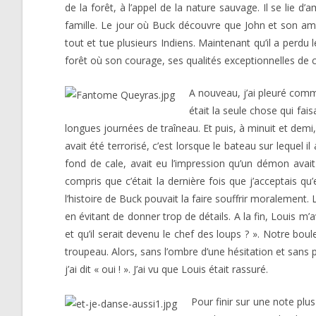
de la forêt, à l’appel de la nature sauvage. Il se lie d
famille. Le jour où Buck découvre que John et son ami 
tout et tue plusieurs Indiens. Maintenant qu’il a perdu
forêt où son courage, ses qualités exceptionnelles de c
A nouveau, j’ai pleuré comme
était la seule chose qui fais
longues journées de traîneau. Et puis, à minuit et demi,
avait été terrorisé, c’est lorsque le bateau sur lequel i
fond de cale, avait eu l’impression qu’un démon avait
compris que c’était la dernière fois que j’acceptais q
l’histoire de Buck pouvait la faire souffrir moralement. L
en évitant de donner trop de détails. A la fin, Louis m
et qu’il serait devenu le chef des loups ? ». Notre boul
troupeau. Alors, sans l’ombre d’une hésitation et sans
j’ai dit « oui ! ». J’ai vu que Louis était rassuré.
Pour finir sur une note pl