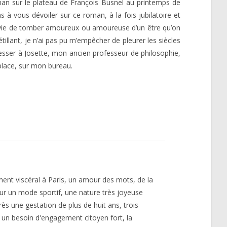
oman sur le plateau de François Busnel au printemps de
s à vous dévoiler sur ce roman, à la fois jubilatoire et
e envie de tomber amoureux ou amoureuse d’un être qu’on
étillant, je n’ai pas pu m’empêcher de pleurer les siècles
resser à Josette, mon ancien professeur de philosophie,
 place, sur mon bureau.
ment viscéral à Paris, un amour des mots, de la
 un mode sportif, une nature très joyeuse
s une gestation de plus de huit ans, trois
, un besoin d'engagement citoyen fort, la