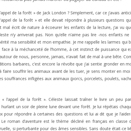
l’appel de la forêt » de Jack London ? Simplement, car ce j’avais antici
appel de la forêt » et elle devait répondre à plusieurs questions qu
t et mal écrit de nature à écoeurer les enfants de la lecture, j’ai vu
leste n’y arriverait pas. Non qu’elle n’aime pas lire -nos enfants
érité ma sensibilité et mon empathie. Je me rappelle les larmes qui 
ce à la méchanceté de l’homme, à cet instinct de puissance qui exci
utour de nous, personne, jamais, n’avait fait de mal à une bête. Com
tions barbares, c’est encore la révolte que j’ai sentie gronder en m
 à faire souffrir les animaux avant de les tuer, je sens monter en moi
s souffrances infligées aux animaux (porcs, porcelets, poulets, vache
re « l’appel de la forêt ». Céleste laissait traîner le livre un peu 
 hurlant un soir de pleine lune devant une forêt. Je lui répétais chaq
 pour répondre à certaines des questions et lui ai dit que je l’aidera
. Le roman d’aventure est le thème décliné en français en classe 
i cruelle, si perturbante pour des âmes sensibles. Sans doute était-ce 