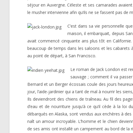
séjour en Auvergne. Céleste et ses camarades avaient été
le musher intervienne afin qu’ils ne se fassent pas de m
C’est dans sa vie personnelle que
maison, il embarquait, depuis San 
avait commencé cinquante ans plus tôt en Californie. 
beaucoup de temps dans les saloons et les cabarets à éc
au point de départ, à San Francisco.
Le roman de Jack London est rem
sauvage ; comment il va passer 
Bernard et un Berger écossais coule des jours heureux d
jour, l’aide-jardinier qui a tant de mal à nourrir les s
Ils deviendront des chiens de traîneau. Au fil des pag
d’eau et de nourriture jusqu’à ce qu’il cède à la loi 
débarqués en Alaska, sont vendus aux enchères à des ch
naît un amour incroyable. L’homme et le chien devie
de ses amis ont installé un campement au bord de la riviè