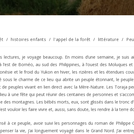
êt
/
histoires enfants
/
l'appel de la forêt
/
littérature
/
Peu
lectures, je voyage beaucoup. En moins d’une semaine, je suis ain
à l’est de Bornéo, au sud des Philippines, à l’ouest des Moluques e
onésie et le froid du Yukon en hiver, les rizières et les étendues couv
bé sous le charme de ce lieu qui abrite un peuple étonnant, le peuple
 de peuples vivant en lien direct avec la Mère-Nature. Les Toraja perp
eu à une fête qui peut réunir des centaines de personnes et s’accom
e des montagnes. Les bébés morts, eux, sont glissés dans le tronc d’
est vouloir les faire vivre et, aussi, sans doute, les rendre à la terre do
sé à ce peuple, avoir suivi les personnages du roman de Philippe Cl
enser la vie, j’ai longuement voyagé dans le Grand Nord. J’ai entre