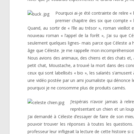
Pourquoi ai-je été contrainte de relire « 
premier chapitre des six que compte « l’
Quand, au sortir de « l’île au trésor », roman vieillo
nouveau roman « l’appel de la forêt », j’ai su que Cé
seulement quelques lignes- mais parce que Céleste a h
âge que Céleste. Je me rappelle mon incompréhension fa
Nous avions des animaux, des chiens et des chats et, a
petit chat, Moustache, a trouvé la mort dans des condi
ceux qui sont labellisés « bio », les salariés s’amusent
une vidéo postée par un ami journaliste qui dénonce le
pourquoi je ne consomme plus de produits carnés.
J’espérais n’avoir jamais à reli
représentant un chien et un loup
j’ai demandé à Céleste d’essayer de faire de son mieux
pouvoir trouver les réponses à toutes les questions
professeur leur infligeait la lecture de cette histoire s