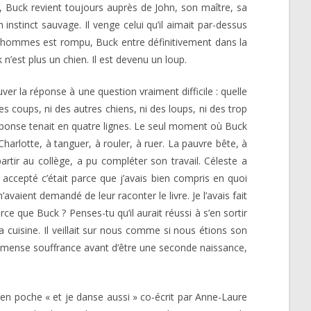
ais, Buck revient toujours auprès de John, son maître, sa
nstinct sauvage. Il venge celui qu’il aimait par-dessus
 des hommes est rompu, Buck entre définitivement dans la
n’est plus un chien. Il est devenu un loup.
ver la réponse à une question vraiment difficile : quelle
des coups, ni des autres chiens, ni des loups, ni des trop
a réponse tenait en quatre lignes. Le seul moment où Buck
 Charlotte, à tanguer, à rouler, à ruer. La pauvre bête, à
rtir au collège, a pu compléter son travail. Céleste a
 accepté c’était parce que j’avais bien compris en quoi
’avaient demandé de leur raconter le livre. Je l’avais fait
e que Buck ? Penses-tu qu’il aurait réussi à s’en sortir
la cuisine. Il veillait sur nous comme si nous étions son
 immense souffrance avant d’être une seconde naissance,
en poche « et je danse aussi » co-écrit par Anne-Laure