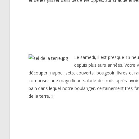
et de les glisser dans des enveloppes. Sur chaque enve
Le samedi, il est presque 13 heu
depuis plusieurs années. Votre vo
découper, nappe, sets, couverts, bougeoir, livres et r
composer une magnifique salade de fruits après avoir 
pain dans lequel notre boulanger, certainement très fati
de la terre. »