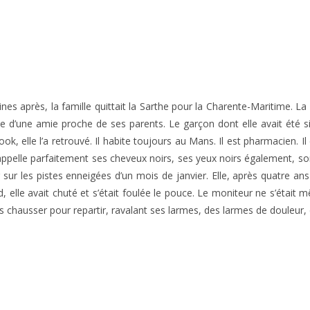
es après, la famille quittait la Sarthe pour la Charente-Maritime. La 
née d’une amie proche de ses parents. Le garçon dont elle avait été si
k, elle l’a retrouvé. Il habite toujours au Mans. Il est pharmacien. Il 
ppelle parfaitement ses cheveux noirs, ses yeux noirs également, son
sur les pistes enneigées d’un mois de janvier. Elle, après quatre ans au
d, elle avait chuté et s’était foulée le pouce. Le moniteur ne s’était 
es chausser pour repartir, ravalant ses larmes, des larmes de douleur, d