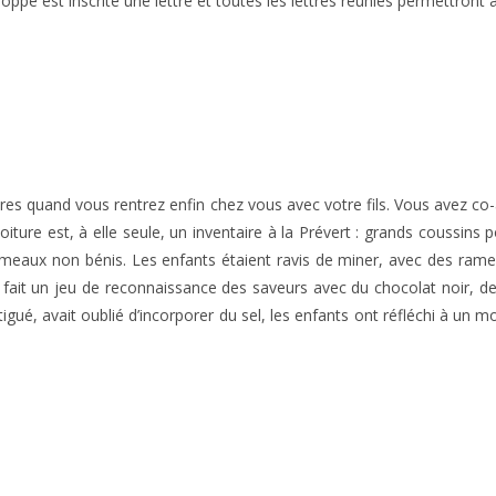
loppe est inscrite une lettre et toutes les lettres réunies permettro
res quand vous rentrez enfin chez vous avec votre fils. Vous avez co-
iture est, à elle seule, un inventaire à la Prévert : grands coussins 
ameaux non bénis. Les enfants étaient ravis de miner, avec des ramea
fait un jeu de reconnaissance des saveurs avec du chocolat noir, d
gué, avait oublié d’incorporer du sel, les enfants ont réfléchi à un m