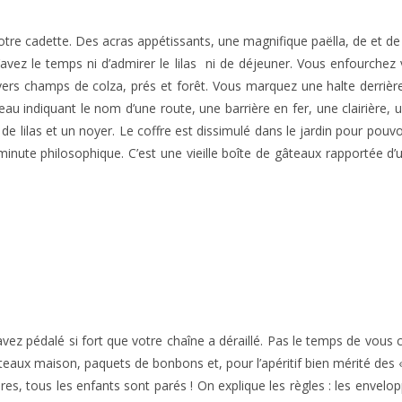
tre cadette. Des acras appétissants, une magnifique paëlla, de et de be
’avez le temps ni d’admirer le lilas
ni de déjeuner. Vous enfourchez v
vers champs de colza, prés et forêt. Vous marquez une halte derrièr
 indiquant le nom d’une route, une barrière en fer, une clairière, un o
 de lilas et un noyer. Le coffre est dissimulé dans le jardin pour pouvo
a minute philosophique. C’est une vieille boîte de gâteaux rapportée 
ez pédalé si fort que votre chaîne a déraillé. Pas le temps de vous cha
âteaux maison, paquets de bonbons et, pour l’apéritif bien mérité des « 
eures, tous les enfants sont parés ! On explique les règles : les enve