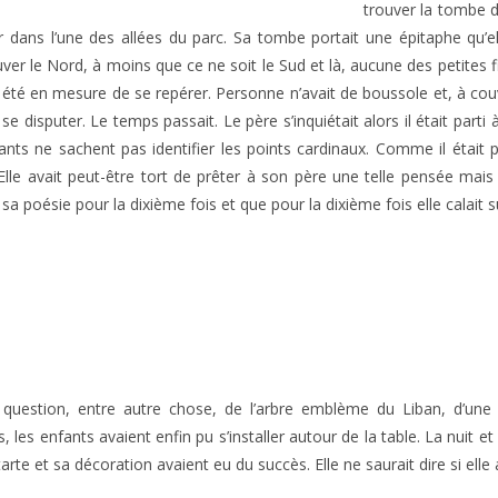
trouver la tombe d
rer dans l’une des allées du parc. Sa tombe portait une épitaphe qu’el
trouver le Nord, à moins que ce ne soit le Sud et là, aucune des petites 
été en mesure de se repérer. Personne n’avait de boussole et, à couver
se disputer. Le temps passait. Le père s’inquiétait alors il était parti
ants ne sachent pas identifier les points cardinaux. Comme il était pa
Elle avait peut-être tort de prêter à son père une telle pensée mais 
 sa poésie pour la dixième fois et que pour la dixième fois elle calait 
t question, entre autre chose, de l’arbre emblème du Liban, d’une 
es enfants avaient enfin pu s’installer autour de la table. La nuit et
arte et sa décoration avaient eu du succès. Elle ne saurait dire si elle