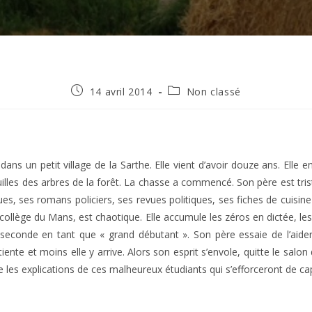
Publication
Post
14 avril 2014
Non classé
publiée :
category:
dans un petit village de la Sarthe. Elle vient d’avoir douze ans. El
illes des arbres de la forêt. La chasse a commencé. Son père est triste
es, ses romans policiers, ses revues politiques, ses fiches de cuisine
ollège du Mans, est chaotique. Elle accumule les zéros en dictée, les
econde en tant que « grand débutant ». Son père essaie de l’aider,
nte et moins elle y arrive. Alors son esprit s’envole, quitte le salon d
le les explications de ces malheureux étudiants qui s’efforceront de c