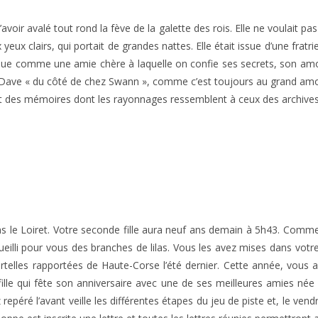
voir avalé tout rond la fève de la galette des rois. Elle ne voulait pas le
x yeux clairs, qui portait de grandes nattes. Elle était issue d’une fra
que comme une amie chère à laquelle on confie ses secrets, son amour
e Dave « du côté de chez Swann », comme c’est toujours au grand amo
 des mémoires dont les rayonnages ressemblent à ceux des archives 
ans le Loiret. Votre seconde fille aura neuf ans demain à 5h43. Comme t
cueilli pour vous des branches de lilas. Vous les avez mises dans vot
ortelles rapportées de Haute-Corse l’été dernier. Cette année, vous 
lle qui fête son anniversaire avec une de ses meilleures amies née l
 repéré l’avant veille les différentes étapes du jeu de piste et, le vend