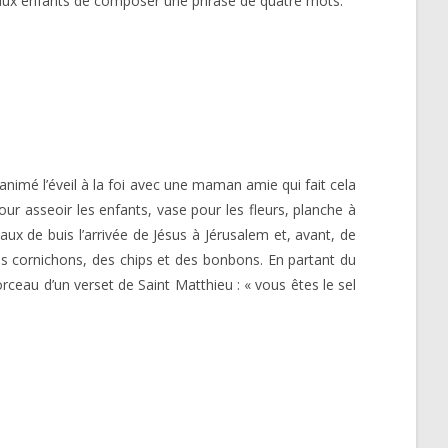
nt aux enfants de composer une phrase de quatre mots.
animé l’éveil à la foi avec une maman amie qui fait cela
pour asseoir les enfants, vase pour les fleurs, planche à
ux de buis l’arrivée de Jésus à Jérusalem et, avant, de
es cornichons, des chips et des bonbons. En partant du
orceau d’un verset de Saint Matthieu : « vous êtes le sel