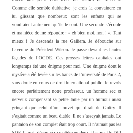
Comme elle semble dubitative, je crois la convaincre en
lui glissant que nombreux sont les enfants qui se
voudraient autrement qu’ils le sont. Une seconde s’écoule
et ma nièce de me répondre : « eh bien moi, non ! ». Tant
mieux ! Je descends la rue Galliera. Je débouche sur
l’avenue du Président Wilson. Je passe devant les hautes
façades de l’OCDE. Ces grosses lettres capitales ont
longtemps été une énigme pour moi. Une énigme dont le
mystère a été levée sur les bancs de l’université de Paris 2,
sans doute en cours de droit international public. Je revois
encore parfaitement notre professeur, un homme sec et
nerveux compensant sa petite taille par un humour aussi
grinçant que celui d’un Jouvet qui dirait du Guitry. Il
s’agitait comme un beau diable. Il ne s’asseyait jamais. Le
pantalon de son complet était trop court. Il n’aimait pas les
SDF. Il avait découpé sa matière en deux. Il y avait le DPI