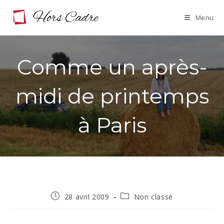
Skip
Menu
to
content
Comme un après-
midi de printemps
à Paris
Publication
Post
28 avril 2009
Non classé
publiée :
category: