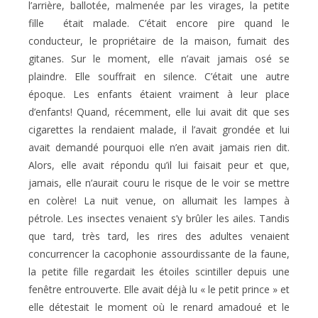
l’arrière, ballotée, malmenée par les virages, la petite
fille était malade. C’était encore pire quand le
conducteur, le propriétaire de la maison, fumait des
gitanes. Sur le moment, elle n’avait jamais osé se
plaindre. Elle souffrait en silence. C’était une autre
époque. Les enfants étaient vraiment à leur place
d’enfants! Quand, récemment, elle lui avait dit que ses
cigarettes la rendaient malade, il l’avait grondée et lui
avait demandé pourquoi elle n’en avait jamais rien dit.
Alors, elle avait répondu qu’il lui faisait peur et que,
jamais, elle n’aurait couru le risque de le voir se mettre
en colère! La nuit venue, on allumait les lampes à
pétrole. Les insectes venaient s’y brûler les ailes. Tandis
que tard, très tard, les rires des adultes venaient
concurrencer la cacophonie assourdissante de la faune,
la petite fille regardait les étoiles scintiller depuis une
fenêtre entrouverte. Elle avait déjà lu « le petit prince » et
elle détestait le moment où le renard amadoué et le