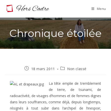
Skip
Menu
to
content
Chronique étoilée
Publication
Post
18 mars 2011
Non classé
publiée :
category:
La tête emplie de tremblement
de terre, de tsunami, de
radioactivité, de visages d’hommes et de femmes dignes
dans leurs souffrances, comme déjà, depuis longtemps,
résignés à tout subir dans l’archipel de l’inespoir,