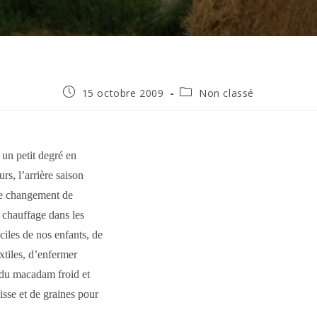
Publication
Post
15 octobre 2009
Non classé
publiée :
category:
 un petit degré en
rs, l’arrière saison
nge changement de
e chauffage dans les
iles de nos enfants, de
extiles, d’enfermer
r du macadam froid et
isse et de graines pour