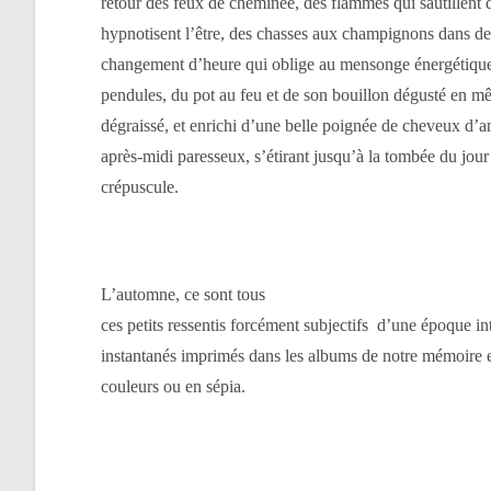
retour des feux de cheminée, des flammes qui sautillent d
hypnotisent l’être, des chasses aux champignons dans des
changement d’heure qui oblige au mensonge énergétique 
pendules, du pot au feu et de son bouillon dégusté en m
dégraissé, et enrichi d’une belle poignée de cheveux d’
après-midi paresseux, s’étirant jusqu’à la tombée du jour
crépuscule.
L’automne, ce sont tous
ces petits ressentis forcément subjectifs d’une époque in
instantanés imprimés dans les albums de notre mémoire e
couleurs ou en sépia.