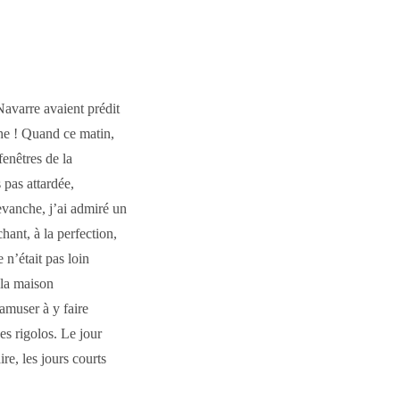
Navarre avaient prédit
he ! Quand ce matin,
fenêtres de la
 pas attardée,
evanche, j’ai admiré un
hant, à la perfection,
 n’était pas loin
e la maison
’amuser à y faire
es rigolos. Le jour
re, les jours courts