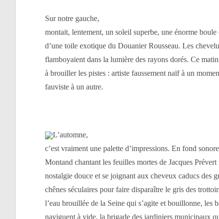
Sur notre gauche,
montait, lentement, un soleil superbe, une énorme boule o
d’une toile exotique du Douanier Rousseau. Les chevelu
flamboyaient dans la lumière des rayons dorés. Ce matin, l
à brouiller les pistes : artiste faussement naïf à un momen
fauviste à un autre.
L’automne,
c’est vraiment une palette d’impressions. En fond sonore
Montand chantant les feuilles mortes de Jacques Prévert
nostalgie douce et se joignant aux cheveux caducs des g
chênes séculaires pour faire disparaître le gris des trotto
l’eau brouillée de la Seine qui s’agite et bouillonne, le
naviguent à vide, la brigade des jardiniers municipaux qu