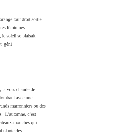
range tout droit sortie
res féminines
e soleil se plaisait
t, géni
, la voix chaude de
 tombant avec une
rands marronniers ou des
irs. L’automne, c’est
s bateaux-mouches qui
i plante des