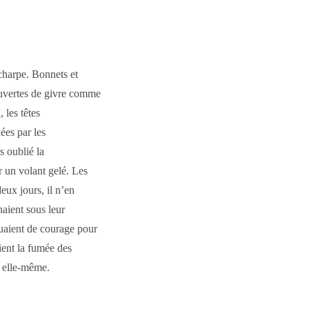
écharpe. Bonnets et
ouvertes de givre comme
, les têtes
ées par les
s oublié la
 un volant gelé. Les
eux jours, il n’en
naient sous leur
uaient de courage pour
ient la fumée des
r elle-même.