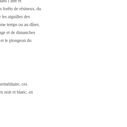
ans l’âtre et
 forêts de résineux, du
les aiguilles des
ême temps ou au dîner,
ange et de dimanches
 et le plongeon du
termédiaire, ces
n noir et blanc, en