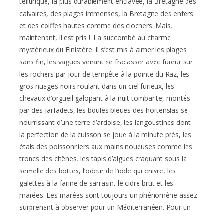
tellurique, la plus durablement enclavée, la Bretagne des
calvaires, des plages immenses, la Bretagne des enfers
et des coiffes hautes comme des clochers. Mais,
maintenant, il est pris ! Il a succombé au charme
mystérieux du Finistère. Il s’est mis à aimer les plages
sans fin, les vagues venant se fracasser avec fureur sur
les rochers par jour de tempête à la pointe du Raz, les
gros nuages noirs roulant dans un ciel furieux, les
chevaux d’orgueil galopant à la nuit tombante, montés
par des farfadets, les boules bleues des hortensias se
nourrissant d’une terre d’ardoise, les langoustines dont
la perfection de la cuisson se joue à la minute près, les
étals des poissonniers aux mains noueuses comme les
troncs des chênes, les tapis d’algues craquant sous la
semelle des bottes, l’odeur de l’iode qui enivre, les
galettes à la farine de sarrasin, le cidre brut et les
marées. Les marées sont toujours un phénomène assez
surprenant à observer pour un Méditerranéen. Pour un