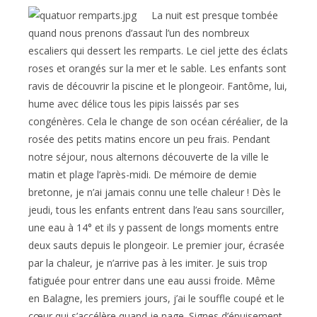
La nuit est presque tombée
quand nous prenons d’assaut l’un des nombreux
escaliers qui dessert les remparts. Le ciel jette des éclats
roses et orangés sur la mer et le sable. Les enfants sont
ravis de découvrir la piscine et le plongeoir. Fantôme, lui,
hume avec délice tous les pipis laissés par ses
congénères. Cela le change de son océan céréalier, de la
rosée des petits matins encore un peu frais. Pendant
notre séjour, nous alternons découverte de la ville le
matin et plage l’après-midi. De mémoire de demie
bretonne, je n’ai jamais connu une telle chaleur ! Dès le
jeudi, tous les enfants entrent dans l’eau sans sourciller,
une eau à 14° et ils y passent de longs moments entre
deux sauts depuis le plongeoir. Le premier jour, écrasée
par la chaleur, je n’arrive pas à les imiter. Je suis trop
fatiguée pour entrer dans une eau aussi froide. Même
en Balagne, les premiers jours, j’ai le souffle coupé et le
cœur qui s’accélère quand je nage. Signes d’épuisement.