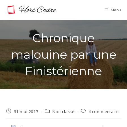
Skip
Menu
to
content
Chronique
malouine par une
Finistérienne
Publication
Post
Commentaires
31 mai 2017
Non classé
4 commentaires
publiée :
category:
de
la