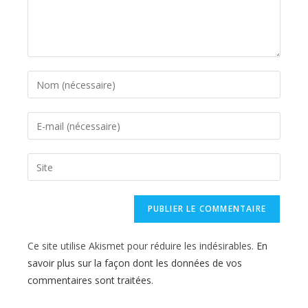
Enter
your
name
Enter
or
your
username
email
Saisir
to
address
l’URL
comment
to
de
comment
votre
site
Ce site utilise Akismet pour réduire les indésirables.
En
(facultatif)
savoir plus sur la façon dont les données de vos
commentaires sont traitées
.