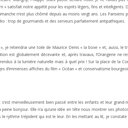
m » satisfait notre appétit pour les esprits légers, fins et intelligent
 dimanche n’est plus chômé depuis au moins vingt ans. Les Parisiens
erko : trop de gourmands et des serveurs parfaitement antipathiques.
», je retiendrai une toile de Maurice Denis « la boxe » et, aussi, le t
sition est globalement décevante et, après travaux, l’Orangerie ne r
ndus à la lumière naturelle mais à quel prix ! Sur la place de la 
ages d’immenses affiches du film « Océan » et conservatisme bourgeo
 s’est merveilleusement bien passé entre les enfants et leur grand-
 à peine bonjour. Elle n’a qu’une idée en tête nous montrer ses photos 
e rythme trépident qui est le leur. En les mettant au lit, je constat