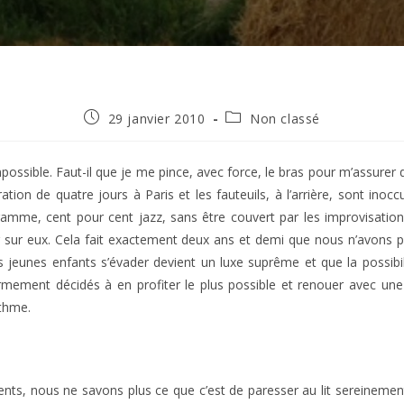
Publication
Post
29 janvier 2010
Non classé
publiée :
category:
ossible. Faut-il que je me pince, avec force, le bras pour m’assurer
tion de quatre jours à Paris et les fauteuils, à l’arrière, sont inoc
rogramme, cent pour cent jazz, sans être couvert par les improvisatio
r sur eux. Cela fait exactement deux ans et demi que nous n’avons pa
jeunes enfants s’évader devient un luxe suprême et que la possibil
ment décidés à en profiter le plus possible et renouer avec une m
ythme.
ts, nous ne savons plus ce que c’est de paresser au lit sereinement s