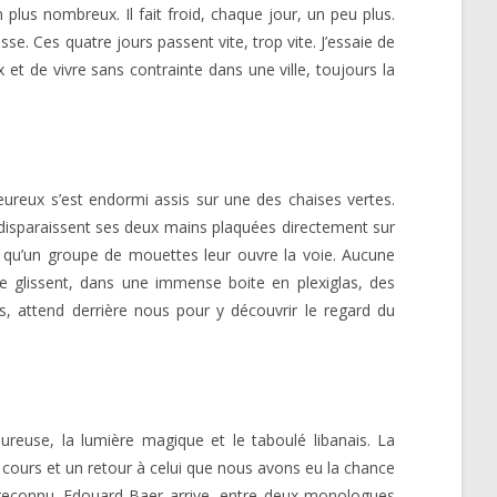
 plus nombreux. Il fait froid, chaque jour, un peu plus.
se. Ces quatre jours passent vite, trop vite. J’essaie de
 et de vivre sans contrainte dans une ville, toujours la
eureux s’est endormi assis sur une des chaises vertes.
 disparaissent ses deux mains plaquées directement sur
t qu’un groupe de mouettes leur ouvre la voie. Aucune
e glissent, dans une immense boite en plexiglas, des
is, attend derrière nous pour y découvrir le regard du
eureuse, la lumière magique et le taboulé libanais. La
 cours et un retour à celui que nous avons eu la chance
as reconnu. Edouard Baer arrive, entre deux monologues