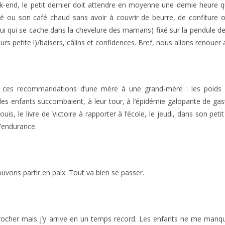
ek-end, le petit dernier doit attendre en moyenne une demie heure 
thé ou son café chaud sans avoir à couvrir de beurre, de confiture o
ui qui se cache dans la chevelure des mamans) fixé sur la pendule de l
s petite !)/baisers, câlins et confidences. Bref, nous allons renouer a
 ces recommandations d’une mère à une grand-mère : les poids de
 les enfants succombaient, à leur tour, à l’épidémie galopante de gast
uis, le livre de Victoire à rapporter à l’école, le jeudi, dans son pe
d’endurance.
uvons partir en paix. Tout va bien se passer.
rocher mais j’y arrive en un temps record. Les enfants ne me manqu