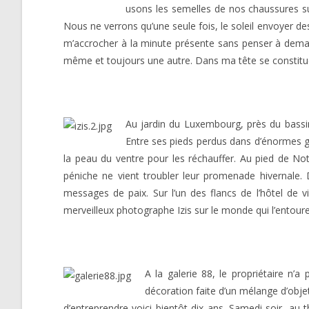
usons les semelles de nos chaussures sur 
Nous ne verrons qu’une seule fois, le soleil envoyer des
m’accrocher à la minute présente sans penser à demain. 
même et toujours une autre. Dans ma tête se constitu
Au jardin du Luxembourg, près du bassin
Entre ses pieds perdus dans d’énormes go
la peau du ventre pour les réchauffer. Au pied de No
péniche ne vient troubler leur promenade hivernale.
messages de paix. Sur l’un des flancs de l’hôtel de v
merveilleux photographe Izis sur le monde qui l’entoure
A la galerie 88, le propriétaire n’
décoration faite d’un mélange d’obje
d’entreprendre voici bientôt dix ans. Samedi soir, au