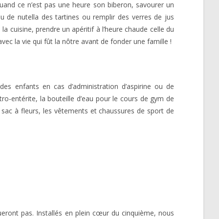
quand ce n’est pas une heure son biberon, savourer un
u de nutella des tartines ou remplir des verres de jus
a cuisine, prendre un apéritif à l’heure chaude celle du
vec la vie qui fût la nôtre avant de fonder une famille !
s enfants en cas d’administration d’aspirine ou de
ro-entérite, la bouteille d’eau pour le cours de gym de
tit sac à fleurs, les vêtements et chaussures de sport de
eront pas. Installés en plein cœur du cinquième, nous