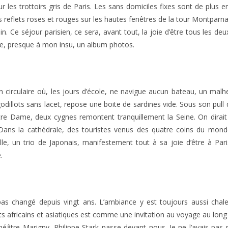
les trottoirs gris de Paris. Les sans domiciles fixes sont de plus en
 reflets roses et rouges sur les hautes fenêtres de la tour Montparnas
Ce séjour parisien, ce sera, avant tout, la joie d’être tous les deux
e, presque à mon insu, un album photos.
 circulaire où, les jours d’école, ne navigue aucun bateau, un malh
dillots sans lacet, repose une boite de sardines vide. Sous son pull
tre Dame, deux cygnes remontent tranquillement la Seine. On dirai
 Dans la cathédrale, des touristes venus des quatre coins du mond
ille, un trio de Japonais, manifestement tout à sa joie d’être à Par
.
a pas changé depuis vingt ans. L’ambiance y est toujours aussi chal
ts africains et asiatiques est comme une invitation au voyage au long
 théâtre Marigny, Philippe Stark passe devant nous. Je ne l’avais p