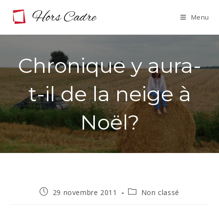
Skip
Menu
to
content
Chronique y aura-
t-il de la neige à
Noël?
Publication
Post
29 novembre 2011
Non classé
publiée :
category: