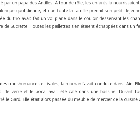
 par un papa des Antilles. A tour de rôle, les enfants la nourrissaient
orique quotidienne, et que toute la famille prenait son petit-déjeuner,
ée du trio avait fait un vol plané dans le couloir desservant les cham
e de Sucrette. Toutes les paillettes s’en étaient échappées dans un feu
s transhumances estivales, la maman l’avait conduite dans l’Ain. Elle a
oi de verre et le bocal avait été calé dans une bassine. Durant t
agné le Gard. Elle était alors passée du meuble de mercier de la cuisine à