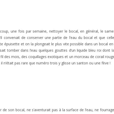
ucoup, une fois par semaine, nettoyer le bocal, en général, le same
u’il convenait de conserver une partie de l’eau du bocal et que cel
e épuisette et on la plongeait le plus vite possible dans un bocal e
ait tomber dans l’eau quelques gouttes d’un liquide bleu roi dont la
 fil des mois, des coquillages exotiques et un morceau de corail rouge 
, il n’était pas rare que numéro trois y glisse un santon ou une fève !
ur de son bocal, ne s’aventurait pas à la surface de l’eau, ne fourrage