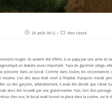
Publication
Post
20 août 2012
Non classé
publiée :
category:
 poissons rouges. Ils avaient été offerts à un papy par une amie et sa fi
agnostiqué un diabète assez important. Taux de glycémie oblige, elle
ux poissons dans un bocal. Comme dans toutes les circonstances de 
Insuline. L’un des deux était mort à l’hôpital. Puisqu’on n’avait jama
illes ou des garçons, arbitrairement, il avait été décidé que c’était S
 avait alors été recueilli par une grand-mamie. Puis, lors d’un passage
e retour chez eux, le bocal avait trouvé sa place dans la cuisine, sur l