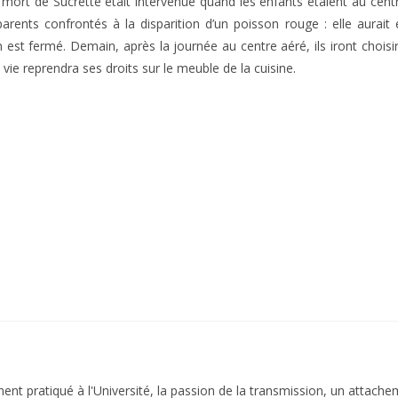
a mort de Sucrette était intervenue quand les enfants étaient au cent
parents confrontés à la disparition d’un poisson rouge : elle aurait
n est fermé. Demain, après la journée au centre aéré, ils iront choi
a vie reprendra ses droits sur le meuble de la cuisine.
nt pratiqué à l'Université, la passion de la transmission, un attache