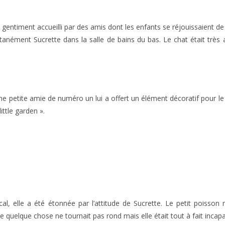
t gentiment accueilli par des amis dont les enfants se réjouissaient de v
anément Sucrette dans la salle de bains du bas. Le chat était très at
e petite amie de numéro un lui a offert un élément décoratif pour le
little garden ».
, elle a été étonnée par l’attitude de Sucrette. Le petit poisson n
elque chose ne tournait pas rond mais elle était tout à fait incapable