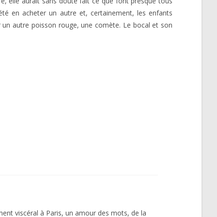
re, elle aurait sans doute fait ce que font presque tous
 été en acheter un autre et, certainement, les enfants
sir un autre poisson rouge, une comète. Le bocal et son
ment viscéral à Paris, un amour des mots, de la