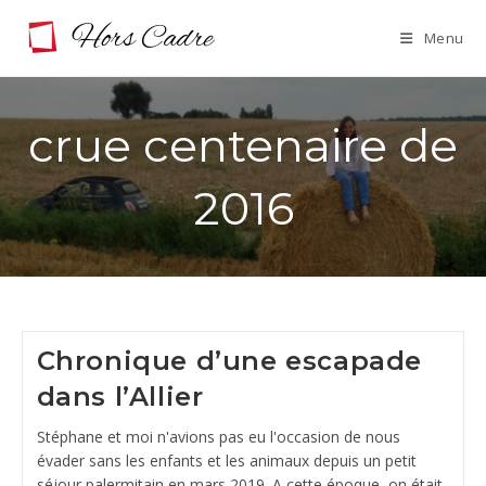
Skip
Menu
to
content
crue centenaire de
2016
Chronique d’une escapade
dans l’Allier
Stéphane et moi n'avions pas eu l'occasion de nous
évader sans les enfants et les animaux depuis un petit
séjour palermitain en mars 2019. A cette époque, on était