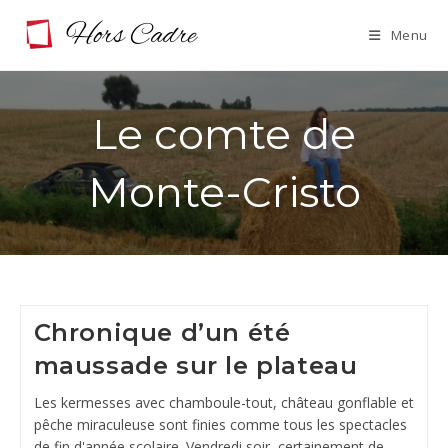
Skip
Menu
to
content
Le comte de
Monte-Cristo
Chronique d’un été
maussade sur le plateau
Les kermesses avec chamboule-tout, château gonflable et
pêche miraculeuse sont finies comme tous les spectacles
de fin d'année scolaire. Vendredi soir, certainement de