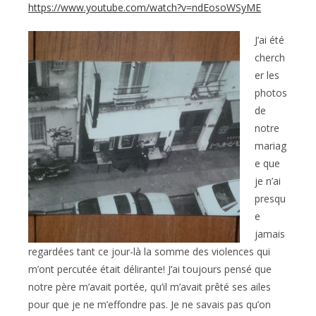
https://www.youtube.com/watch?v=ndEosoWSyME
J’ai été
cherch
er les
photos
de
notre
mariag
e que
je n’ai
presqu
e
jamais
regardées tant ce jour-là la somme des violences qui
m’ont percutée était délirante! J’ai toujours pensé que
notre père m’avait portée, qu’il m’avait prêté ses ailes
pour que je ne m’effondre pas. Je ne savais pas qu’on