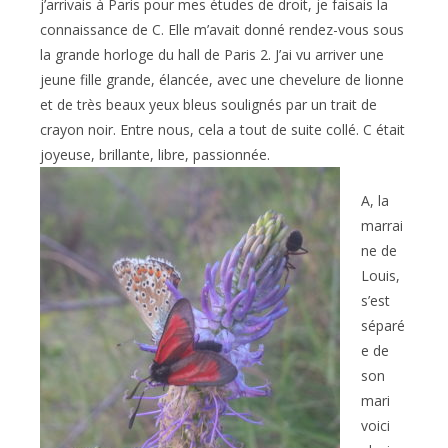
j’arrivais à Paris pour mes études de droit, je faisais la
connaissance de C. Elle m’avait donné rendez-vous sous
la grande horloge du hall de Paris 2. J’ai vu arriver une
jeune fille grande, élancée, avec une chevelure de lionne
et de très beaux yeux bleus soulignés par un trait de
crayon noir. Entre nous, cela a tout de suite collé. C était
joyeuse, brillante, libre, passionnée.
A, la
marrai
ne de
Louis,
s’est
séparé
e de
son
mari
voici