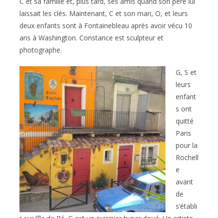
C et sa famille et, plus tard, ses amis quand son père lui
laissait les clés. Maintenant, C et son mari, O, et leurs
deux enfants sont à Fontainebleau après avoir vécu 10
ans à Washington. Constance est sculpteur et
photographe.
G, S et
leurs
enfant
s ont
quitté
Paris
pour la
Rochell
e
avant
de
s’établi