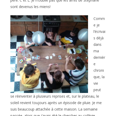
père: C et L. Je n’oublie pas que les amis de Stéphane
sont devenus les miens!
Comm
e je
l’écrivai
s déjà
dans
ma
dernièr
e
chroni
que, la
vie
peut
se réinventer à plusieurs reprises et, sur le plateau, le
soleil revient toujours après un épisode de pluie. Je me
suis beaucoup attachée à cette maison. La semaine
passée, alors que j’avais été le chercher au collège,