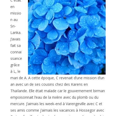
C était
en
missio
n au
Sri-
Lanka.
J’avais
fait sa
connai
ssance
grâce
à L, le
mari de A. A cette époque, C revenait d’une mission d’un
an avec un de ses cousins chez des Karens en
Thaïlande. Elle était malade car le gouvernement birman
empoisonnait l’eau de la rivière avec du plomb ou du
mercure. J’aimais les week-end à Varengeville avec C et
ses amis comme j’aimais les vacances à Hossegor avec