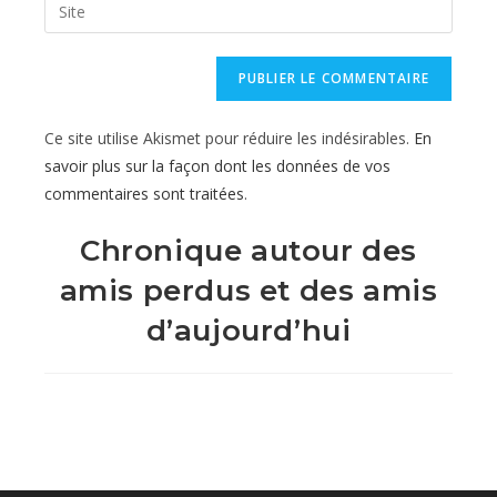
Saisir
to
address
l’URL
comment
to
de
comment
votre
site
Ce site utilise Akismet pour réduire les indésirables.
En
(facultatif)
savoir plus sur la façon dont les données de vos
commentaires sont traitées
.
Chronique autour des
amis perdus et des amis
d’aujourd’hui