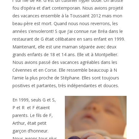
r sur l’île de Ré. G est un cuisinier hyper doué. Un artiste
fou d’opéra et d’art contemporain. Nous avions projeté
des vacances ensemble à la Toussaint 2012 mais mon
beau-père est mort. Quand nous nous reverrons, les
années s’envoleront! S que j’ai connue rue Bréa dans le
restaurant de G était célibataire en sans enfant en 1999.
Maintenant, elle est une maman séparée avec deux
grands enfants de 18 et 14 ans. Elle vit à Montpellier.
Nous avions passé des vacances agréables dans les
Cévennes et en Corse. Elle ressemble beaucoup à N
l’amie la plus proche de Stéphane. Elles sont toujours
positives et partantes, très indépendantes et douces.
En 1999, seuls G et S,
P et R et F étaient
parents. Le fils de F,
Arthur, était petit
garçon d’honneur.
Nous avions tous plus