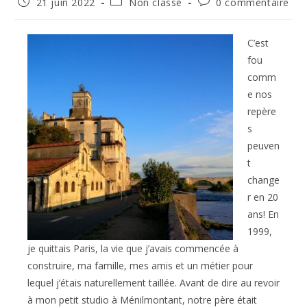
Publication
Post
Commentaires
21 juin 2022
Non classé
0 commentaire
publiée :
category:
de
la
publication :
C’est
fou
comm
e nos
repère
s
peuven
t
change
r en 20
ans! En
1999,
je quittais Paris, la vie que j’avais commencée à
construire, ma famille, mes amis et un métier pour
lequel j’étais naturellement taillée. Avant de dire au revoir
à mon petit studio à Ménilmontant, notre père était