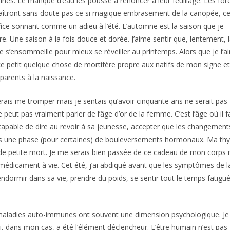
nes. Le manque d’eau les pousse à renoncer à leur feuillage. Les for
îtront sans doute pas ce si magique embrasement de la canopée, ce
ifice sonnant comme un adieu à l’été. L’automne est la saison que je
re. Une saison à la fois douce et dorée. J’aime sentir que, lentement, 
e s’ensommeille pour mieux se réveiller au printemps. Alors que je l’a
e petit quelque chose de mortifère propre aux natifs de mon signe et
 parents à la naissance.
érais me tromper mais je sentais qu’avoir cinquante ans ne serait pas f
 peut pas vraiment parler de l’âge d’or de la femme. C’est l’âge où il f
capable de dire au revoir à sa jeunesse, accepter que les changement
ans une phase (pour certaines) de bouleversements hormonaux. Ma th
s de petite mort. Je me serais bien passée de ce cadeau de mon corps
d’un médicament à vie. Cet été, j’ai abdiqué avant que les symptômes de l
’endormir dans sa vie, prendre du poids, se sentir tout le temps fatigué
aladies auto-immunes ont souvent une dimension psychologique. Je 
i, dans mon cas, a été l’élément déclencheur. L’être humain n’est pas 