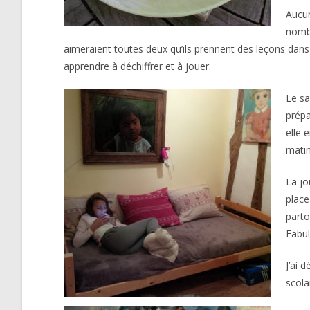
Aucun
nombr
aimeraient toutes deux qu’ils prennent des leçons dans
apprendre à déchiffrer et à jouer.
Le sa
prépa
elle 
matin
La jo
place
parto
Fabul
J’ai 
scola