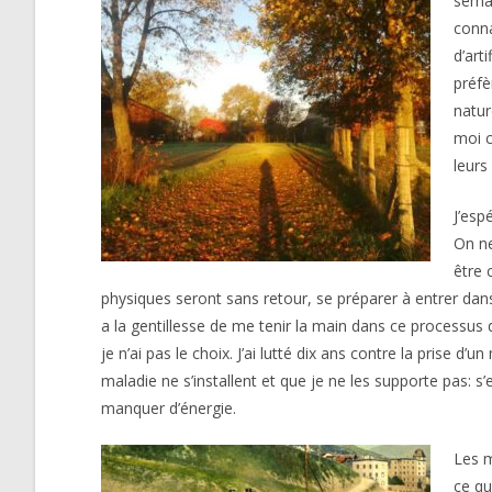
semai
conna
d’art
préfè
natur
moi c
leurs
J’esp
On ne
être 
physiques seront sans retour, se préparer à entrer d
a la gentillesse de me tenir la main dans ce processu
je n’ai pas le choix. J’ai lutté dix ans contre la prise 
maladie ne s’installent et que je ne les supporte pas: s
manquer d’énergie.
Les m
ce qu