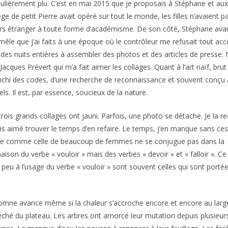
culièrement plu. C’est en mai 2015 que je proposais à Stéphane et aux 
e de petit Pierre avait opéré sur tout le monde, les filles n’avaient p
rs étranger à toute forme d’académisme. De son côté, Stéphane avait
mêle que j’ai faits à une époque où le contrôleur me refusait tout ac
 des nuits entières à assembler des photos et des articles de presse. No
 Jacques Prévert qui m’a fait aimer les collages. Quant à l’art naïf, brut
nchi des codes, d’une recherche de reconnaissance et souvent conçu 
els. Il est, par essence, soucieux de la nature.
rois grands collages ont jauni. Parfois, une photo se détache. Je la rec
ais aimé trouver le temps d’en refaire. Le temps, j’en manque sans ces
ie comme celle de beaucoup de femmes ne se conjugue pas dans la
naison du verbe « vouloir » mais des verbes « devoir » et « falloir ». Ce
peu à l’usage du verbe « vouloir » sont souvent celles qui sont porté
omne avance même si la chaleur s’accroche encore et encore au larg
ché du plateau. Les arbres ont amorcé leur mutation depuis plusieur