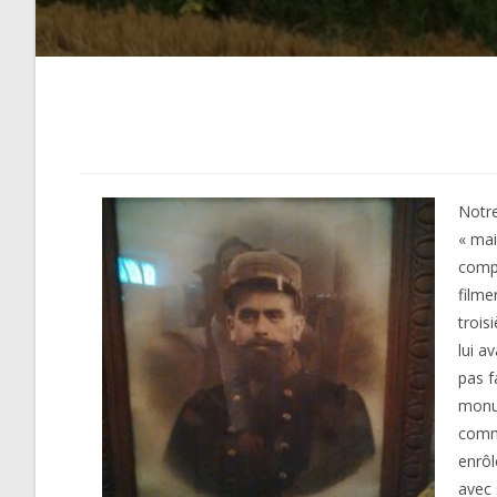
Notre
« mai
compo
filme
trois
lui a
pas f
monum
comme
enrôl
avec 