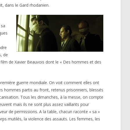
it, dans le Gard rhodanien.
 sa
lques
ndre
s, de
», film de Xavier Beauvois dont le « Des hommes et des
première guerre mondiale. On voit comment elles ont
les hommes partis au front, retenus prisonniers, blessés
écanisation. Tous les dimanches, à la messe, on compte
uvent mais ils ne sont plus assez vaillants pour
aveur de permissions. A la table, chacun raconte « sa »
orps mutilés, la violence des assauts. Les femmes, les