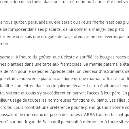
 la rédaction de sa thèse dans un studio étriqué où il aurait été contra
 nous quitter, persuadée qu’elle serait qu’ailleurs l’herbe n’est pas plu
 se décomposer dans ses placards, de lui donner à manger des plats
t même si je suis une droguée de l’aspirateur, je ne me lèverais pas à
ambre.
 samedi, à l’heure du goûter, que Céleste a soufflé les bougies roses 
hes plantées dans une tarte aux framboises. Sa mamie paternelle éta
ée de l’Ain pour le déjeuner. Après le café, un vendeur d’instruments d
ue était venu livrer le piano acoustique qu’une maman offrait à son fi
faciliter son entrée dans sa cinquième décade. Le trio était aussi heur
te, Victoire et Louis s’y succédèrent en barrant l’accès à leur père.
illeur usage de toutes les nombreuses fonctions du piano. Les filles 
droite. Louis montrait une préférence pour le piano quand il sonne c
s passaient de morceaux de jazz à des tubes d’ABBA tout en faisant quel
ntré sur une fugue de Bach qu’il parvenait à mémoriser à toute vites