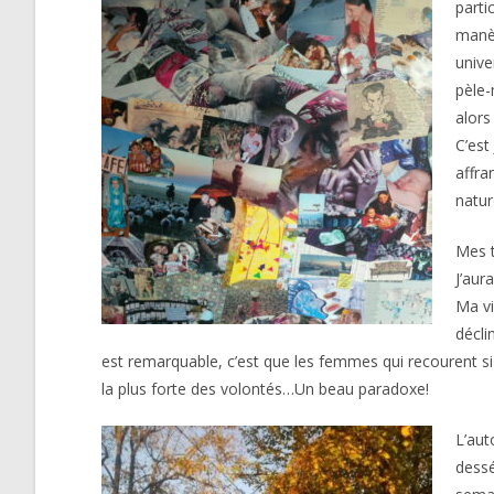
parti
manèg
unive
pèle-
alors
C’est
affra
natur
Mes t
J’aur
Ma v
décli
est remarquable, c’est que les femmes qui recourent si 
la plus forte des volontés…Un beau paradoxe!
L’aut
dessé