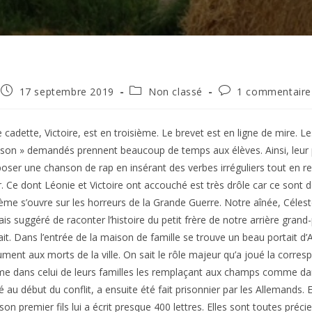
Publication
Post
Commentaires
17 septembre 2019
Non classé
1 commentaire
publiée :
category:
de
la
publication :
 cadette, Victoire, est en troisième. Le brevet est en ligne de mire. L
son » demandés prennent beaucoup de temps aux élèves. Ainsi, leur 
ser une chanson de rap en insérant des verbes irréguliers tout en resp
r. Ce dont Léonie et Victoire ont accouché est très drôle car ce sont
ième s’ouvre sur les horreurs de la Grande Guerre. Notre aînée, Céleste,
vais suggéré de raconter l’histoire du petit frère de notre arrière gran
ait. Dans l’entrée de la maison de famille se trouve un beau portait d’
ent aux morts de la ville. On sait le rôle majeur qu’a joué la corres
 dans celui de leurs familles les remplaçant aux champs comme dans
é au début du conflit, a ensuite été fait prisonnier par les Allemands
son premier fils lui a écrit presque 400 lettres. Elles sont toutes pr