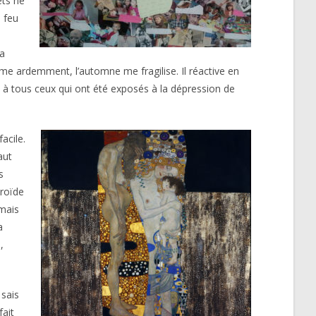
êts ne
 feu
la
ime ardemment, l’automne me fragilise. Il réactive en
 à tous ceux qui ont été exposés à la dépression de
acile.
aut
s
yroïde
 mais
a
,
sais
fait