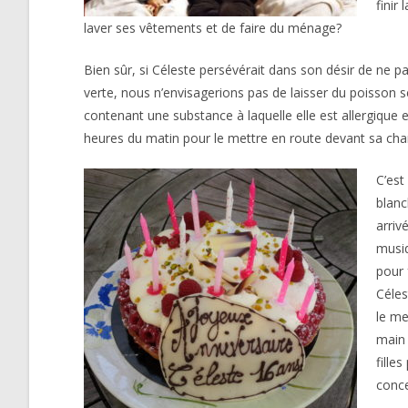
finir
laver ses vêtements et de faire du ménage?
Bien sûr, si Céleste persévérait dans son désir de ne pas
verte, nous n’envisagerions pas de laisser du poisson
contenant une substance à laquelle elle est allergique e
heures du matin pour le mettre en route devant sa ch
C’est
blanc
arriv
musiq
pour 
Céles
le me
main 
fille
conce