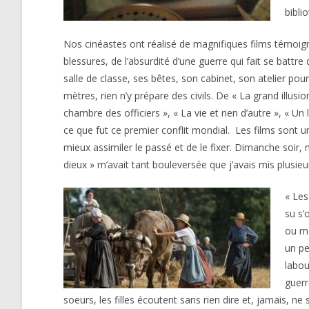
bibli
Nos cinéastes ont réalisé de magnifiques films témoigna
blessures, de l’absurdité d’une guerre qui fait se batt
salle de classe, ses bêtes, son cabinet, son atelier p
mètres, rien n’y prépare des civils. De « La grand illusi
chambre des officiers », « La vie et rien d’autre », « U
ce que fut ce premier conflit mondial. Les films sont 
mieux assimiler le passé et de le fixer. Dimanche soir
dieux » m’avait tant bouleversée que j’avais mis plusieur
« Les
su s’
ou mo
un pe
labou
guerr
soeurs, les filles écoutent sans rien dire et, jamais, ne 