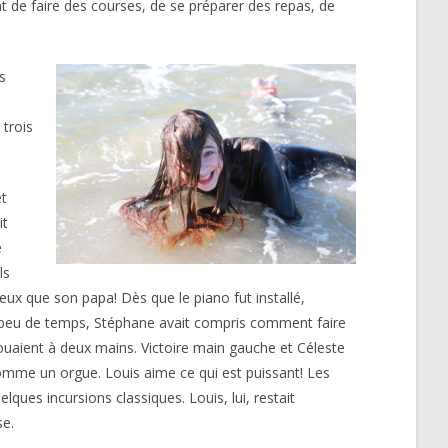
int de faire des courses, de se préparer des repas, de
s
 trois
et
it
e
ls
eux que son papa! Dès que le piano fut installé,
 En peu de temps, Stéphane avait compris comment faire
jouaient à deux mains. Victoire main gauche et Céleste
omme un orgue. Louis aime ce qui est puissant! Les
ques incursions classiques. Louis, lui, restait
se.