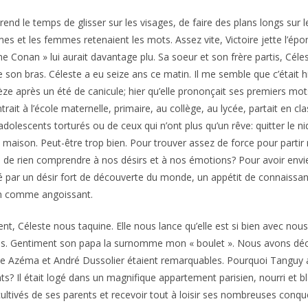
 prend le temps de glisser sur les visages, de faire des plans longs sur 
 et les femmes retenaient les mots. Assez vite, Victoire jette l’épon
e Conan » lui aurait davantage plu. Sa soeur et son frère partis, Céles
 son bras. Céleste a eu seize ans ce matin. Il me semble que c’était hi
 après un été de canicule; hier qu’elle prononçait ses premiers mots
rait à l’école maternelle, primaire, au collège, au lycée, partait en c
lescents torturés ou de ceux qui n’ont plus qu’un rêve: quitter le nid
a maison. Peut-être trop bien. Pour trouver assez de force pour partir 
s de rien comprendre à nos désirs et à nos émotions? Pour avoir envie d
abité par un désir fort de découverte du monde, un appétit de connaissa
on comme angoissant.
nt, Céleste nous taquine. Elle nous lance qu’elle est si bien avec nous 
s. Gentiment son papa la surnomme mon « boulet ». Nous avons déci
e Azéma et André Dussolier étaient remarquables. Pourquoi Tanguy aura
ts? Il était logé dans un magnifique appartement parisien, nourri et b
cultivés de ses parents et recevoir tout à loisir ses nombreuses conqu