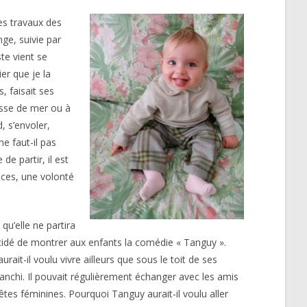
les travaux des
ge, suivie par
te vient se
er que je la
, faisait ses
lasse de mer ou à
, s’envoler,
ne faut-il pas
e partir, il est
nces, une volonté
qu’elle ne partira
dé de montrer aux enfants la comédie « Tanguy ».
it-il voulu vivre ailleurs que sous le toit de ses
lanchi. Il pouvait régulièrement échanger avec les amis
êtes féminines. Pourquoi Tanguy aurait-il voulu aller