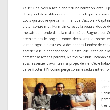
Xavier Beauvois a fait le choix d’une narration lente. Il
champs et de restituer un monde dans lequel les hommes
Louis qui trouve que ce film manque d’action. « Capitain
blottir contre moi. Ma main caresse la peau si douce de
mettais au monde dans la maternité de Bagnols-sur-Cèze
premiers pas le long du Rhône, découvrait la crèche, ent
la montagne. Céleste est à des années lumière de ces ado
accéder à leur indépendance. Céleste, elle, est bien à l
détester assez ses parents, les trouver nuls, incapable
aussi essentiel d’avoir un vrai projet de vie, d’être h
de se frotter à l’inconnu perçu comme séduisant et n
Souve
jamai
Sabin
paren
très 