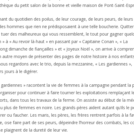
othèque du petit salon de la bonne et vieille maison de Pont-Saint-Espr
nt du quotidien des poilus, de leur courage, de leurs peurs, de leurs
re des hommes que rien ne prédisposaient à une telle boucherie. Quitter
our tuer des malheureux qui vous ressemblent, le tout pour gagner que
on » à « Au revoir là-haut » en passant par « Capitaine Conan », « La
n long dimanche de fiançailles » et « Joyeux Noël », on arrive à compre
un autre moyen de présenter des pages de notre histoire à nos enfant
, nous regardons avec le trio, depuis la mezzanine, « Les gardiennes 
s jours à le digérer.
 gardiennes » racontent la vie de femmes à la campagne pendant la 
organiser pour continuer à faire tourner les exploitations remplaçant 
rts, dans tous les travaux de la ferme. On assiste au début de la m
u plus de femmes en noire. Les grands-pères aident autant qu’ils le pe
rer ou faucher. Les maris, les pères, les frères rentrent parfois à la f
e, ose faire part de ses peurs, dépeindre l’horreur des combats, les c
se plaignent de la dureté de leur vie.