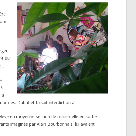
ère
pour
rger,
re du
ot.
sa
us
 la
 normes. Dubuffet faisait interdiction à
s élève en moyenne section de maternelle en sortie
irants imaginés par Alain Bourbonnais, lui avaient