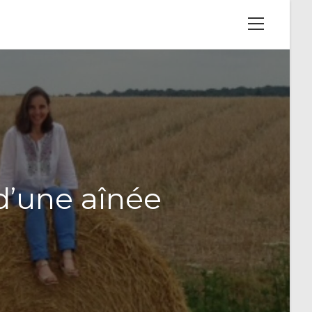
View
website
Menu
d’une aînée