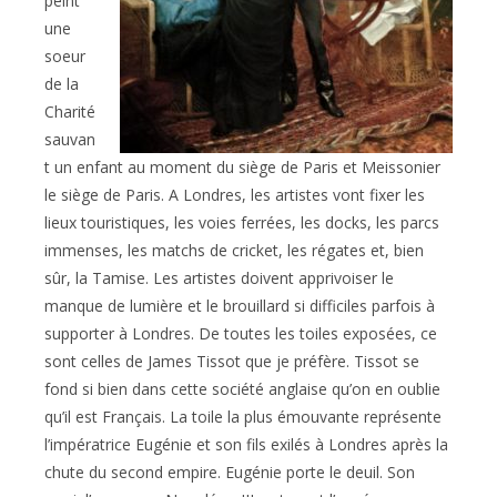
peint
une
soeur
de la
Charité
sauvan
t un enfant au moment du siège de Paris et Meissonier
le siège de Paris. A Londres, les artistes vont fixer les
lieux touristiques, les voies ferrées, les docks, les parcs
immenses, les matchs de cricket, les régates et, bien
sûr, la Tamise. Les artistes doivent apprivoiser le
manque de lumière et le brouillard si difficiles parfois à
supporter à Londres. De toutes les toiles exposées, ce
sont celles de James Tissot que je préfère. Tissot se
fond si bien dans cette société anglaise qu’on en oublie
qu’il est Français. La toile la plus émouvante représente
l’impératrice Eugénie et son fils exilés à Londres après la
chute du second empire. Eugénie porte le deuil. Son