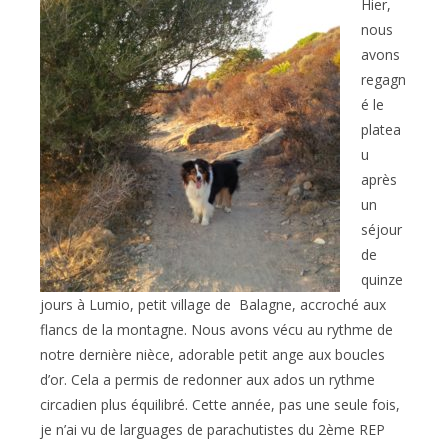
publication :
Hier,
nous
avons
regagn
é le
platea
u
après
un
séjour
de
quinze
jours à Lumio, petit village de Balagne, accroché aux
flancs de la montagne. Nous avons vécu au rythme de
notre dernière nièce, adorable petit ange aux boucles
d’or. Cela a permis de redonner aux ados un rythme
circadien plus équilibré. Cette année, pas une seule fois,
je n’ai vu de larguages de parachutistes du 2ème REP