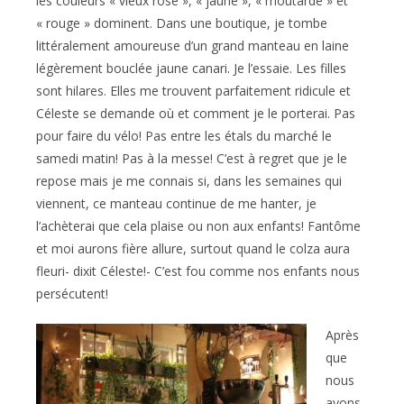
les couleurs « vieux rose », « jaune », « moutarde » et
« rouge » dominent. Dans une boutique, je tombe
littéralement amoureuse d’un grand manteau en laine
légèrement bouclée jaune canari. Je l’essaie. Les filles
sont hilares. Elles me trouvent parfaitement ridicule et
Céleste se demande où et comment je le porterai. Pas
pour faire du vélo! Pas entre les étals du marché le
samedi matin! Pas à la messe! C’est à regret que je le
repose mais je me connais si, dans les semaines qui
viennent, ce manteau continue de me hanter, je
l’achèterai que cela plaise ou non aux enfants! Fantôme
et moi aurons fière allure, surtout quand le colza aura
fleuri- dixit Céleste!- C’est fou comme nos enfants nous
persécutent!
Après
que
nous
ayons