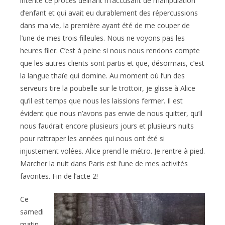
intenté ce procès délirant m’accusant de manipulation
d’enfant et qui avait eu durablement des répercussions
dans ma vie, la première ayant été de me couper de
l’une de mes trois filleules. Nous ne voyons pas les
heures filer. C’est à peine si nous nous rendons compte
que les autres clients sont partis et que, désormais, c’est
la langue thaïe qui domine. Au moment où l’un des
serveurs tire la poubelle sur le trottoir, je glisse à Alice
qu’il est temps que nous les laissions fermer. Il est
évident que nous n’avons pas envie de nous quitter, qu’il
nous faudrait encore plusieurs jours et plusieurs nuits
pour rattraper les années qui nous ont été si
injustement volées. Alice prend le métro. Je rentre à pied.
Marcher la nuit dans Paris est l’une de mes activités
favorites. Fin de l’acte 2!
Ce
samedi
matin,