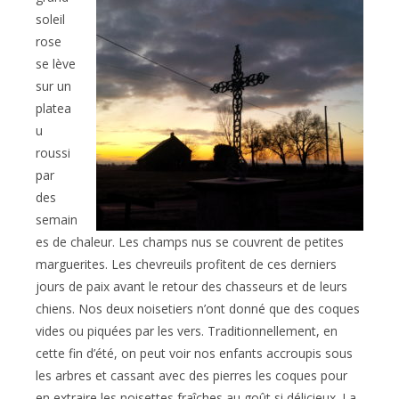
soleil
rose
se lève
sur un
platea
u
roussi
par
des
semain
es de chaleur. Les champs nus se couvrent de petites
marguerites. Les chevreuils profitent de ces derniers
jours de paix avant le retour des chasseurs et de leurs
chiens. Nos deux noisetiers n’ont donné que des coques
vides ou piquées par les vers. Traditionnellement, en
cette fin d’été, on peut voir nos enfants accroupis sous
les arbres et cassant avec des pierres les coques pour
en extraire les noisettes fraîches au goût si délicieux. La