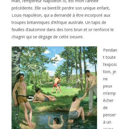
mari, l’empereur Napoléon III, est mort l’année
précédente. Elle va bientôt perdre son unique enfant,
Louis-Napoléon, qui a demandé à être incorporé aux
troupes britanniques d’Afrique australe. Un tapis de
feuilles d’automne dans des tons brun et or renforce le
chagrin qui se dégage de cette oeuvre.
Pendan
t toute
l’exposi
tion, je
ne
peux
m’emp
êcher
de
penser
à un