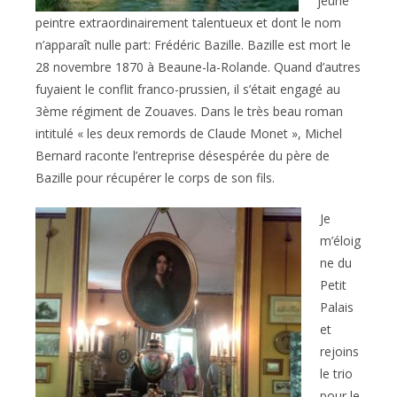
jeune
peintre extraordinairement talentueux et dont le nom
n’apparaît nulle part: Frédéric Bazille. Bazille est mort le
28 novembre 1870 à Beaune-la-Rolande. Quand d’autres
fuyaient le conflit franco-prussien, il s’était engagé au
3ème régiment de Zouaves. Dans le très beau roman
intitulé « les deux remords de Claude Monet », Michel
Bernard raconte l’entreprise désespérée du père de
Bazille pour récupérer le corps de son fils.
Je
m’éloig
ne du
Petit
Palais
et
rejoins
le trio
pour le