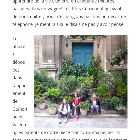
apprendre de la vie d’un être en cinquante minutes
passées dans un wagon! Les filles s’étonnent qu’avant
de nous quitter, nous n’échangions pas nos numéros de
téléphone. Je mentirais si je disais ne pas y avoir pensé!
Les
affaire
s
dépos
ées
dans
l’appart
ement
de
Catheri
ne et
Valenti
n, les parents de notre nièce franco-roumaine, les lits