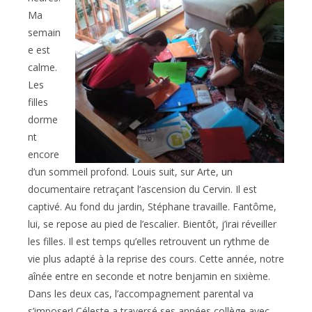
Ma
semain
e est
calme.
Les
filles
dorme
nt
encore
d’un sommeil profond. Louis suit, sur Arte, un
documentaire retraçant l’ascension du Cervin. Il est
captivé. Au fond du jardin, Stéphane travaille. Fantôme,
lui, se repose au pied de l’escalier. Bientôt, j’irai réveiller
les filles. Il est temps qu’elles retrouvent un rythme de
vie plus adapté à la reprise des cours. Cette année, notre
aînée entre en seconde et notre benjamin en sixième.
Dans les deux cas, l’accompagnement parental va
s’imposer! Céleste a traversé ses années collège avec