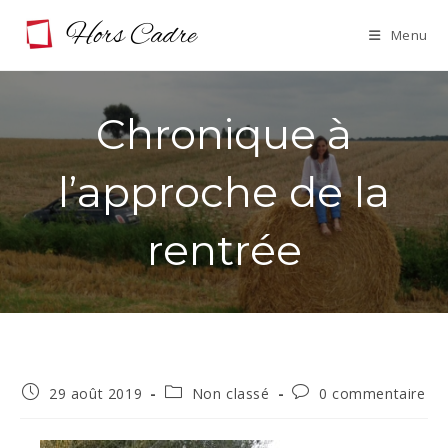
Skip
Menu
to
content
Chronique à
l’approche de la
rentrée
Publication
Post
Commentaires
29 août 2019
Non classé
0 commentaire
publiée :
category:
de
la