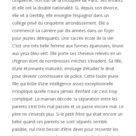
cinquième, non loin de la mosquée de Paris. Ses enfants
et elle ont la double nationalité. Si, depuis son divorce,
elle vit à Gentilly, elle enseigne l’espagnol dans un
collège privé du cinquième arrondissement. Elle a
commencé sa carrière par dix années dans un foyer
pour jeunes délinquants. Une sacrée école de la vie!
C’est une très belle femme aux formes épanouies, brune
aux yeux bleu-vert. Elle porte ses cheveux relevés en un
chignon dont de nombreuses mèches s’évadent. Sa fille,
d’une étonnante maturité, envisage d’étudier le droit
pour devenir commissaire de police. Cette toute jeune
fille qui brûle d’une intelligence assez exceptionnelle
m’explique qu’elle n’aura jamais d’enfant car c’est trop
compliqué. La maman décode: la séparation entre les
parents s’est très mal passée et se passe encore mal. Le
père ne s’investit plus. Si le petit frère qui était encore un
bébé quand ses parents se sont séparés semble
paisible, nul n’est besoin d’être devin pour ressentir les