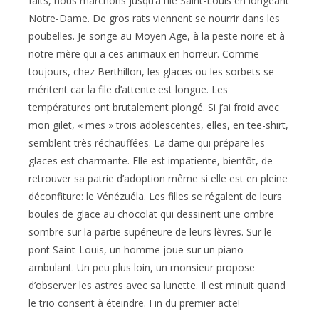
faits, nous marchons jusqu’à l’île Saint-Louis en longeant
Notre-Dame. De gros rats viennent se nourrir dans les
poubelles. Je songe au Moyen Age, à la peste noire et à
notre mère qui a ces animaux en horreur. Comme
toujours, chez Berthillon, les glaces ou les sorbets se
méritent car la file d’attente est longue. Les
températures ont brutalement plongé. Si j’ai froid avec
mon gilet, « mes » trois adolescentes, elles, en tee-shirt,
semblent très réchauffées. La dame qui prépare les
glaces est charmante. Elle est impatiente, bientôt, de
retrouver sa patrie d’adoption même si elle est en pleine
déconfiture: le Vénézuéla. Les filles se régalent de leurs
boules de glace au chocolat qui dessinent une ombre
sombre sur la partie supérieure de leurs lèvres. Sur le
pont Saint-Louis, un homme joue sur un piano
ambulant. Un peu plus loin, un monsieur propose
d’observer les astres avec sa lunette. Il est minuit quand
le trio consent à éteindre. Fin du premier acte!