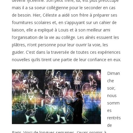
devenir lycéenne. Son petit frère, lui, est plus préoccupé
mais il a sa soeur collégienne pour le seconder en cas
de besoin. Hier, Céleste a aidé son frère à préparer ses
fournitures scolaires et, en s’appuyant sur un cahier de
liaison, elle a expliqué à Louis et à son meilleur ami
l’organisation de la vie au collège. Les aînés essuient les
plâtres, n’ont personne pour leur ouvrir la voie, les
guider. C’est dans la traversée de toutes ces expériences
nouvelles qu’ils tirent une partie de leur confiance en eux.
Diman
che
soir,
nous
somm
es
rentrés
de
Paris. Voici de longues semaines, j’avais promis à