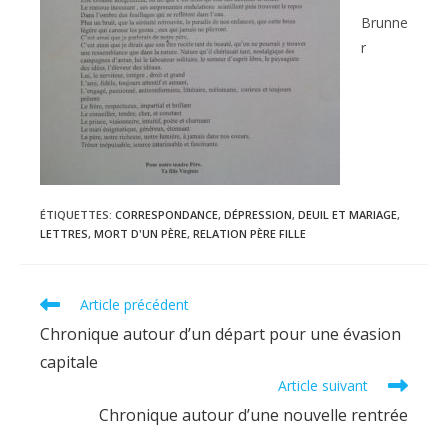
Brunne
r
ÉTIQUETTES
:
CORRESPONDANCE
,
DÉPRESSION
,
DEUIL ET MARIAGE
,
LETTRES
,
MORT D'UN PÈRE
,
RELATION PÈRE FILLE
Read
Article précédent
more
Chronique autour d’un départ pour une évasion
articles
capitale
Article suivant
Chronique autour d’une nouvelle rentrée