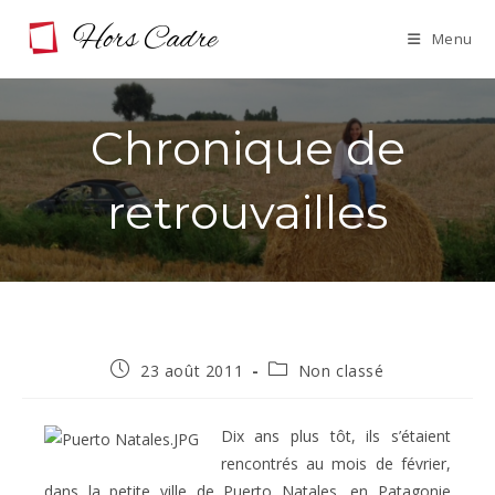
Skip
Menu
to
content
Chronique de
retrouvailles
Publication
Post
23 août 2011
Non classé
publiée :
category:
Dix ans plus tôt, ils s’étaient
rencontrés au mois de février,
dans la petite ville de Puerto Natales, en Patagonie