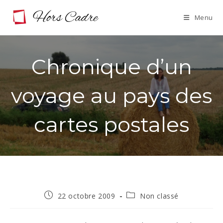
Skip
Menu
to
content
Chronique d’un
voyage au pays des
cartes postales
Publication
Post
22 octobre 2009
Non classé
publiée :
category: