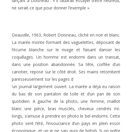
lançant à Doisneau : « Il faudrait essayer d’être heureux,
ne serait-ce que pour donner l’exemple ».
Deauville, 1963, Robert Doisneau, cliché en noir et blanc.
La marée monte formant des vaguelettes, déposant de
l’écume blanche sur le rivage et faisant danser les
coquillages. Un homme est endormi dans un transat,
dans une position abandonnée. Sa tête, coiffée d’un
canotier, repose sur le côté droit. Ses mains retombent
paresseusement sur les pages d
’un journal largement ouvert. La marée a déjà eu raison
du bas de son pantalon de toile et d’un pan de son
quotidien. A gauche de la photo, une femme, maillot
blanc une pièce, bras musclés, cheveux cendrés mi-
longs, s’amuse à prendre en photo le bel endormi. Cette
photo sent l’été, l’insouciance d’un pays en plein essor
économique, et un je ne sais quoi de british. Si on prête