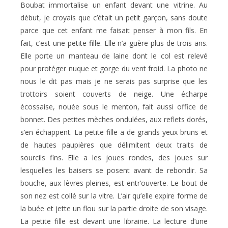
Boubat immortalise un enfant devant une vitrine. Au
début, je croyais que c’était un petit garçon, sans doute
parce que cet enfant me faisait penser à mon fils. En
fait, c’est une petite fille. Elle n’a guère plus de trois ans.
Elle porte un manteau de laine dont le col est relevé
pour protéger nuque et gorge du vent froid. La photo ne
nous le dit pas mais je ne serais pas surprise que les
trottoirs soient couverts de neige. Une écharpe
écossaise, nouée sous le menton, fait aussi office de
bonnet. Des petites mèches ondulées, aux reflets dorés,
s’en échappent. La petite fille a de grands yeux bruns et
de hautes paupières que délimitent deux traits de
sourcils fins. Elle a les joues rondes, des joues sur
lesquelles les baisers se posent avant de rebondir. Sa
bouche, aux lèvres pleines, est entr’ouverte. Le bout de
son nez est collé sur la vitre. L’air qu’elle expire forme de
la buée et jette un flou sur la partie droite de son visage.
La petite fille est devant une librairie. La lecture d’une