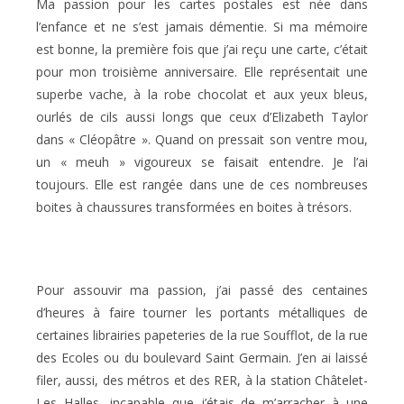
Ma passion pour les cartes postales est née dans
l’enfance et ne s’est jamais démentie. Si ma mémoire
est bonne, la première fois que j’ai reçu une carte, c’était
pour mon troisième anniversaire. Elle représentait une
superbe vache, à la robe chocolat et aux yeux bleus,
ourlés de cils aussi longs que ceux d’Elizabeth Taylor
dans « Cléopâtre ». Quand on pressait son ventre mou,
un « meuh » vigoureux se faisait entendre. Je l’ai
toujours. Elle est rangée dans une de ces nombreuses
boites à chaussures transformées en boites à trésors.
Pour assouvir ma passion, j’ai passé des centaines
d’heures à faire tourner les portants métalliques de
certaines librairies papeteries de la rue Soufflot, de la rue
des Ecoles ou du boulevard Saint Germain. J’en ai laissé
filer, aussi, des métros et des RER, à la station Châtelet-
Les Halles, incapable que j’étais de m’arracher à une