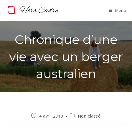
Skip
Menu
to
content
Chronique d’une
vie avec un berger
australien
Publication
Post
4 avril 2013
Non classé
publiée :
category: