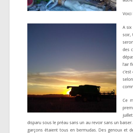
Voici
A six
soir,
seron
des c
dépas
l’air
c’est
selo
comm
Ce ma
prem
juill
disparu sous le préau sans un au revoir sans un baiser. 
garçons étaient tous en bermudas. Des genoux et des 