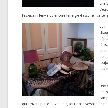
une b
d’eux
l’espace ni l’envie ou encore l’énergie d’assumer cette mi
Le me
chaqu
dépar
résis
guerr
gardo
toujo
pas f
pour 
Une q
l’ent
campi
qui arrivera par le TGV et le 3, jour d’anniversaire de