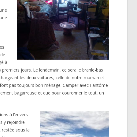
cune
 une
a
les
 de
gé à
les premiers jours. Le lendemain, ce sera le branle-bas
 chargeant les deux voitures, celle de notre maman et
ne font pas toujours bon ménage. Camper avec Fantôme
ilement bagarreuse et que pour couronner le tout, un
ons à l’envers
s y rejoindre
 restée sous la