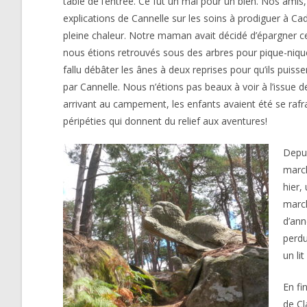
table de l’entrée. Ce fut un mal pour un bien. Nos amis,
explications de Cannelle sur les soins à prodiguer à C
pleine chaleur. Notre maman avait décidé d’épargner c
nous étions retrouvés sous des arbres pour pique-niquer. 
fallu débâter les ânes à deux reprises pour qu’ils puiss
par Cannelle. Nous n’étions pas beaux à voir à l’issue 
arrivant au campement, les enfants avaient été se rafraî
péripéties qui donnent du relief aux aventures!
Depui
march
hier,
march
d’ann
perdu
un li
En fi
de Cl