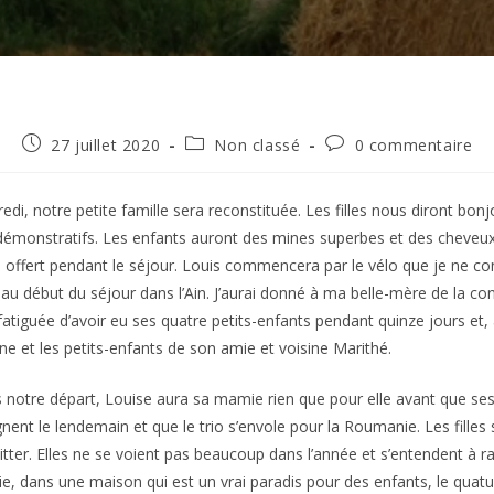
Publication
Post
Commentaires
27 juillet 2020
Non classé
0 commentaire
publiée :
category:
de
la
publication :
edi, notre petite famille sera reconstituée. Les filles nous diront bon
démonstratifs. Les enfants auront des mines superbes et des cheveu
a offert pendant le séjour. Louis commencera par le vélo que je ne con
au début du séjour dans l’Ain. J’aurai donné à ma belle-mère de la con
fatiguée d’avoir eu ses quatre petits-enfants pendant quinze jours et,
ne et les petits-enfants de son amie et voisine Marithé.
 notre départ, Louise aura sa mamie rien que pour elle avant que ses
gnent le lendemain et que le trio s’envole pour la Roumanie. Les filles 
itter. Elles ne se voient pas beaucoup dans l’année et s’entendent à ra
, dans une maison qui est un vrai paradis pour des enfants, le quatu