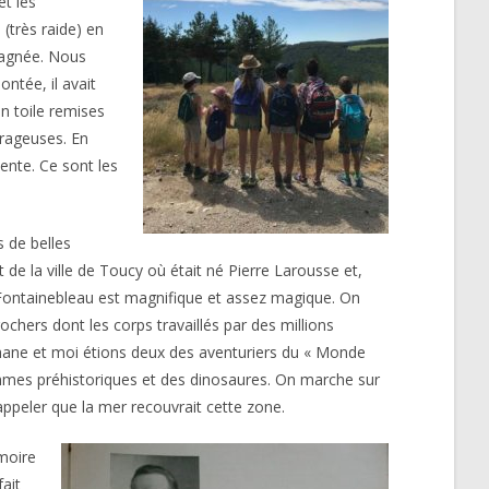
et les
(très raide) en
pagnée. Nous
ontée, il avait
en toile remises
urageuses. En
tente. Ce sont les
 de belles
e la ville de Toucy où était né Pierre Larousse et,
 Fontainebleau est magnifique et assez magique. On
hers dont les corps travaillés par des millions
éphane et moi étions deux des aventuriers du « Monde
mmes préhistoriques et des dinosaures. On marche sur
rappeler que la mer recouvrait cette zone.
moire
fait