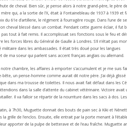
hute de cheval. Bien sûr, je pense alors à notre grand-père, le père d
 mère qui, a la sortie de l’X, était à Fontainebleau de 1937 à 1939 et f
oix du 61e d’artillerie, le régiment à fourragère rouge. Dans l’une de s
son cheval blessé dans un combat. Pendant cette guerre éclair, il fut 
pas tout à fait remis. Il accomplissait ses fonctions sous le feu et dés
re les forces libres du Général de Gaulle à Londres. S’il n’était pas mor
hé militaire dans les ambassades. Il était très doué pour les langues
t de ma soeur qui parlent sans accent français anglais ou allemand.
notre chambre, les affaires à emporter s’accumulent et je me suis fa
-bête, un pense-homme comme aurait dit notre père. J’ai déjà glissé 
tique dans ma trousse de toilettes. Il nous avait fait défaut dans les 
ttendions dans la salle d’attente du cabinet vétérinaire. Victoire avai
vitailler. Il va falloir se répartir de la nourriture dans les sacs à dos.
tin, à 7h30, Muguette donnait des bouts de pain sec à Kiki et Nénet
s la grille de l’enclos. Ensuite, elle entrait par la porte menant à l’établ
leur apporter de la pulpe de betterave et de l’eau fraîche. Muguette a