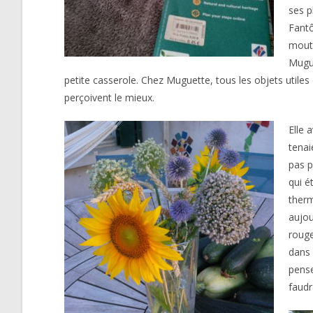
ses p
Fantô
mouto
Mugue
petite casserole. Chez Muguette, tous les objets utiles
perçoivent le mieux.
Elle 
tenai
pas p
qui é
therm
aujou
rouge
dans 
pense
faudr