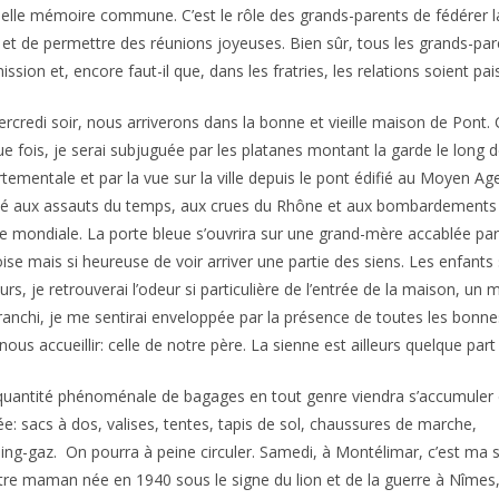
elle mémoire commune. C’est le rôle des grands-parents de fédérer la
 et de permettre des réunions joyeuses. Bien sûr, tous les grands-par
ssion et, encore faut-il que, dans les fratries, les relations soient pais
rcredi soir, nous arriverons dans la bonne et vieille maison de Pon
e fois, je serai subjuguée par les platanes montant la garde le long d
tementale et par la vue sur la ville depuis le pont édifié au Moyen Ag
té aux assauts du temps, aux crues du Rhône et aux bombardements
e mondiale. La porte bleue s’ouvrira sur une grand-mère accablée par
ise mais si heureuse de voir arriver une partie des siens. Les enfant
urs, je retrouverai l’odeur si particulière de l’entrée de la maison, un
ranchi, je me sentirai enveloppée par la présence de toutes les bonne
nous accueillir: celle de notre père. La sienne est ailleurs quelque part
uantité phénoménale de bagages en tout genre viendra s’accumuler
rée: sacs à dos, valises, tentes, tapis de sol, chaussures de marche,
ng-gaz. On pourra à peine circuler. Samedi, à Montélimar, c’est ma 
 notre maman née en 1940 sous le signe du lion et de la guerre à Nîmes