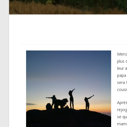
Mercr
plus 
leur 
papa 
sera 
cousi
Après
rejoi
se qu
mamie