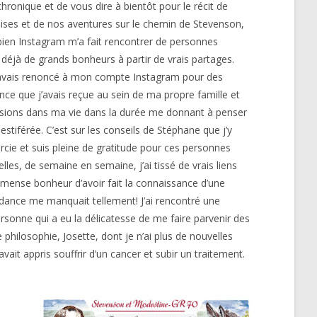
hronique et de vous dire à bientôt pour le récit de
oises et de nos aventures sur le chemin de Stevenson,
bien Instagram m’a fait rencontrer de personnes
 déjà de grands bonheurs à partir de vrais partages.
j’avais renoncé à mon compte Instagram pour des
lence que j’avais reçue au sein de ma propre famille et
ssions dans ma vie dans la durée me donnant à penser
estiférée. C’est sur les conseils de Stéphane que j’y
ercie et suis pleine de gratitude pour ces personnes
lles, de semaine en semaine, j’ai tissé de vrais liens
immense bonheur d’avoir fait la connaissance d’une
ndance me manquait tellement! J’ai rencontré une
rsonne qui a eu la délicatesse de me faire parvenir des
philosophie, Josette, dont je n’ai plus de nouvelles
ait appris souffrir d’un cancer et subir un traitement.