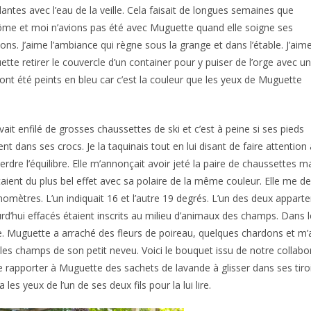
lantes avec l’eau de la veille. Cela faisait de longues semaines que
me et moi n’avions pas été avec Muguette quand elle soigne ses
ns. J’aime l’ambiance qui règne sous la grange et dans l’étable. J’aime
tte retirer le couvercle d’un container pour y puiser de l’orge avec u
 ont été peints en bleu car c’est la couleur que les yeux de Muguette
avait enfilé de grosses chaussettes de ski et c’est à peine si ses pieds
ent dans ses crocs. Je la taquinais tout en lui disant de faire attention
erdre l’équilibre. Elle m’annonçait avoir jeté la paire de chaussettes 
taient du plus bel effet avec sa polaire de la même couleur. Elle me d
omètres. L’un indiquait 16 et l’autre 19 degrés. L’un des deux apparten
rd’hui effacés étaient inscrits au milieu d’animaux des champs. Dans
. Muguette a arraché des fleurs de poireau, quelques chardons et m’a 
les champs de son petit neveu. Voici le bouquet issu de notre collabor
 rapporter à Muguette des sachets de lavande à glisser dans ses tiroirs.
a les yeux de l’un de ses deux fils pour la lui lire.