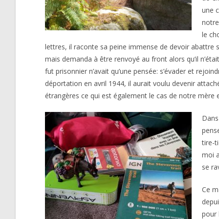
une c
notre
le ch
lettres, il raconte sa peine immense de devoir abattre 
mais demanda à être renvoyé au front alors qu’il n’était 
fut prisonnier n’avait qu’une pensée: s’évader et rejoind
déportation en avril 1944, il aurait voulu devenir attac
étrangères ce qui est également le cas de notre mère e
Dans 
pense
tire-
moi a
se ra
Ce ma
depui
pour 