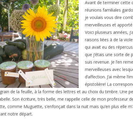
Avant de terminer cette c
réunions familiales gard
je voulais vous dire com
merveilleuses et apporté
Voici plusieurs années, 
raisons liées à de la vio
qui avait eu des répercu
que j’étais une sorte de p
suis revenue. Je l’en rem
merveilleuses avec lesque
d’affection. J’ai même l’
épistolière! La correspo
in de la feuille, à la forme des lettres et au choix du timbre. Une pe
elle. Son écriture, très belle, me rappelle celle de mon professeur de 
te, comme Muguette, s’enfonçait dans la nuit mais qu’en plus elle m’av
ant notre départ.