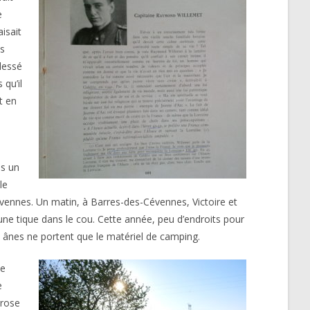
e
aisait
es
blessé
 qu’il
t en
is un
le
Cévennes. Un matin, à Barres-des-Cévennes, Victoire et
t une tique dans le cou. Cette année, peu d’endroits pour
 Les ânes ne portent que le matériel de camping.
te
e
rrose