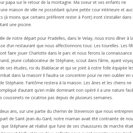
eur papa sur le retour de la montagne. Ma soeur et ses enfants ne
 une maison de ville ne possédant qu’une petite cour intérieure et au
 (à moins que certains préfèrent rester à Pont) iront s’installer dans
ant une piscine.
ille de notre départ pour Pradelles, dans le Velay, nous irons dîner à l
sse d’un restaurant que nous affectionnons tous: Les tourelles. Les fil
ont faire jouer Charlotte dans le parc et nous ferons la connaissance
nand, jeune collaborateur de Stéphane, scout dans l’âme, ayant voya
n de ses études, roi du Blablacar et qui se joint à notre folle équipée 
mbat dans la maison! Il faudra se concentrer pour ne rien oublier en
 de Stéphane. Fantôme restera à la maison. Les ânes et les chiens 
ompliqué d’autant qu’en mâle dominant non opéré il a une nature fac
s coussinets ne cicatrise pas depuis de plusieurs semaines.
 deux ans, sur une partie du chemin de Stevenson que nous entrepreni
part de Saint-Jean-du-Gard, notre maman avait été contrainte de nou
 que Stéphane ait réalisé que l’une de ses chaussures de marche était