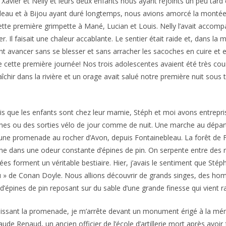
 Xavier et Nelly et leurs deux enfants nous ayant rejoints un peu tard 
adeau et à Bijou ayant duré longtemps, nous avions amorcé la montée 
ette première grimpette à Mané, Lucian et Louis. Nelly l’avait accom
Il faisait une chaleur accablante. Le sentier était raide et, dans la m
ent avancer sans se blesser et sans arracher les sacoches en cuire et 
de cette première journée! Nos trois adolescentes avaient été très co
chir dans la rivière et un orage avait salué notre première nuit sous 
s que les enfants sont chez leur mamie, Stéph et moi avons entrepris
es ou des sorties vélo de jour comme de nuit. Une marche au départ d
 une promenade au rocher d’Avon, depuis Fontainebleau. La forêt de
e dans une odeur constante d’épines de pin. On serpente entre des roc
ées forment un véritable bestiaire. Hier, j’avais le sentiment que St
 » de Conan Doyle. Nous allions découvrir de grands singes, des ho
t d’épines de pin reposant sur du sable d’une grande finesse qui vient 
nissant la promenade, je m’arrête devant un monument érigé à la mé
aude Renaud, un ancien officier de l’école d’artillerie mort après avoir 