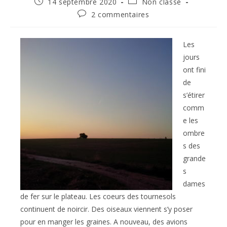
Publication
Post
14 septembre 2020
Non classé
publiée :
category:
Commentaires
2 commentaires
de
la
publication :
Les
jours
ont fini
de
s’étirer
comm
e les
ombre
s des
grande
s
dames
de fer sur le plateau. Les coeurs des tournesols
continuent de noircir. Des oiseaux viennent s’y poser
pour en manger les graines. A nouveau, des avions