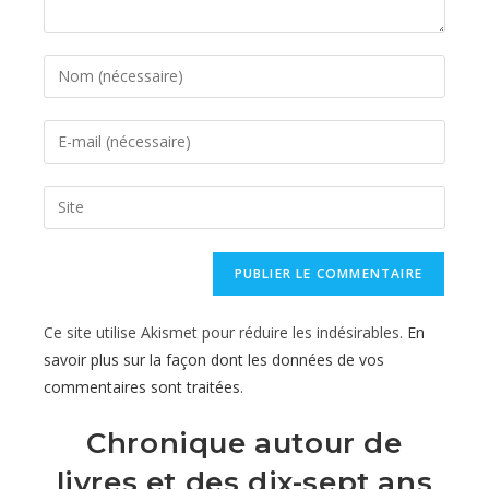
Enter
your
name
Enter
or
your
username
email
Saisir
to
address
l’URL
comment
to
de
comment
votre
site
Ce site utilise Akismet pour réduire les indésirables.
En
(facultatif)
savoir plus sur la façon dont les données de vos
commentaires sont traitées
.
Chronique autour de
livres et des dix-sept ans