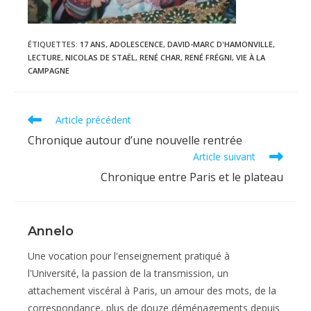
ÉTIQUETTES
:
17 ANS
,
ADOLESCENCE
,
DAVID-MARC D'HAMONVILLE
,
LECTURE
,
NICOLAS DE STAËL
,
RENÉ CHAR
,
RENÉ FRÉGNI
,
VIE À LA
CAMPAGNE
Read
Article précédent
more
Chronique autour d’une nouvelle rentrée
articles
Article suivant
Chronique entre Paris et le plateau
Annelo
Une vocation pour l'enseignement pratiqué à
l'Université, la passion de la transmission, un
attachement viscéral à Paris, un amour des mots, de la
correspondance, plus de douze déménagements depuis