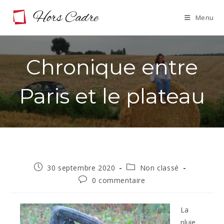
Skip
Menu
to
content
Chronique entre
Paris et le plateau
Publication
Post
30 septembre 2020
Non classé
publiée :
category:
Commentaires
0 commentaire
de
la
publication :
La
pluie