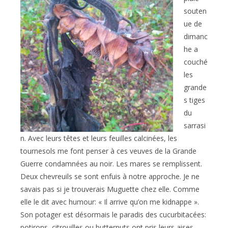
souten
ue de
dimanc
he a
couché
les
grande
s tiges
du
sarrasi
n. Avec leurs têtes et leurs feuilles calcinées, les
tournesols me font penser à ces veuves de la Grande
Guerre condamnées au noir. Les mares se remplissent.
Deux chevreuils se sont enfuis à notre approche. Je ne
savais pas si je trouverais Muguette chez elle. Comme
elle le dit avec humour: « Il arrive qu’on me kidnappe ».
Son potager est désormais le paradis des cucurbitacées:
potirons, citrouilles ou butternuts ont pris leurs aises.