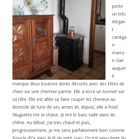
porte
un très
élégan
t
cardiga
n
marro
n clair
auquel
il
manque deux boutons dorés décorés avec des têtes de
chien sur une chemise parme. Elle a vissé un bonnet sur
sa tête. Elle est allée se faire couper les cheveux au
domicile de l’une de ses amies et, depuis, elle a froid.
Muguette tire la chaise. Je tire le banc taillé dans du
chêne. Au début, j’ai très chaud et puis,
progressivement, je me sens parfaitement bien comme
Boucle d’Or dans le lit de petit ours. On est venu livrer du