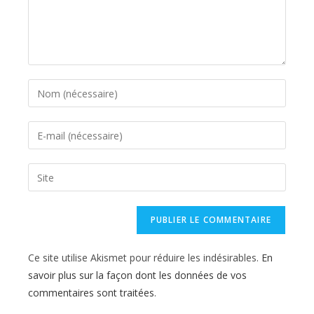
Enter
your
name
Enter
or
your
username
email
Saisir
to
address
l’URL
comment
to
de
comment
votre
site
Ce site utilise Akismet pour réduire les indésirables.
En
(facultatif)
savoir plus sur la façon dont les données de vos
commentaires sont traitées
.