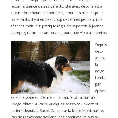
reconnaissance de ses parents. Elle avait désormais à
coeur d’être heureuse pour elle, pour son mari et pour
les enfants. Il y a eu beaucoup de larmes pendant nos
séances mais leur pratique régulière a permis à Jeanne
de reprogrammer son cerveau pour une vie plus sereine.
Depuis
deux
jours,
la
neige
tombe
par
épisod
es sur le plateau. Ce matin, la nature offrait un vrai
visage d’hiver. A Paris, quelques casse-cou skient ou
surfent depuis le Sacré-Coeur sur la butte Montmartre.
Pas de ramassage scolaire, des conducteurs pris au