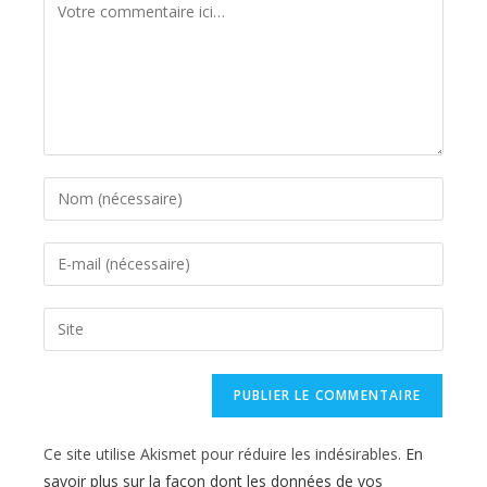
Comment
Enter
your
name
Enter
or
your
username
email
Saisir
to
address
l’URL
comment
to
de
comment
votre
site
Ce site utilise Akismet pour réduire les indésirables.
En
(facultatif)
savoir plus sur la façon dont les données de vos