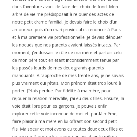
dans l’aventure avant de faire des choix de fond. Mon
arbre de vie me prédisposait à rejouer des actes de
notre petit drame familial. Je devais faire le choix d’un
amoureux puis d’un mari provincial et renoncer à Paris
et à ma première vie professionnelle. Je devais dénouer
les noeuds que nos parents avaient laissés intacts. Par
moment, j’endossais le rôle de ma mère et parfois celui
de mon père tout en étant inconsciemment tenue par
les passés lourds de mes deux grands-parents
manquants. A l’approche de mes trente ans, je ne savais
plus vraiment qui j’étais. Mon prénom était trop lourd à
porter. J’étais perdue. Par fidélité à ma mère, pour
rejouer la relation mère/fille, j’ai eu deux filles. Ensuite, la
voie était libre pour les garçons. Je pouvais enfin
explorer cette voie inconnue de moi et, par-là même,
faire plaisir à ma mère en lui offrant son second petit-
fils. Ma soeur et moi avons eu toutes deux deux filles et
un garçon. Nous ne les avons pas eus dans le même