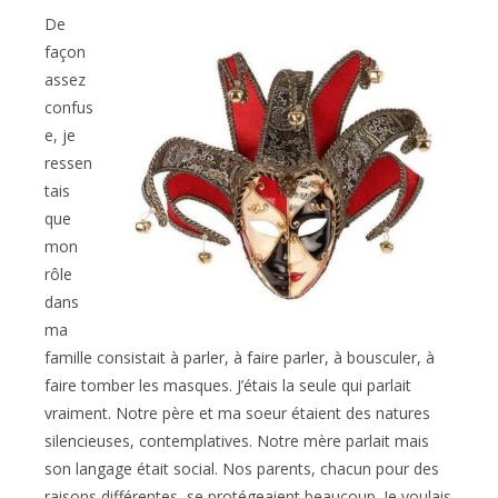
De
façon
assez
confus
e, je
ressen
tais
que
mon
rôle
dans
ma
famille consistait à parler, à faire parler, à bousculer, à
faire tomber les masques. J’étais la seule qui parlait
vraiment. Notre père et ma soeur étaient des natures
silencieuses, contemplatives. Notre mère parlait mais
son langage était social. Nos parents, chacun pour des
raisons différentes, se protégeaient beaucoup. Je voulais