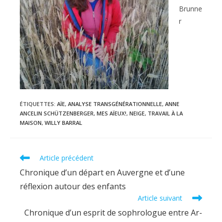
Brunne
r
ÉTIQUETTES
:
AÏE
,
ANALYSE TRANSGÉNÉRATIONNELLE
,
ANNE
ANCELIN SCHÜTZENBERGER
,
MES AÏEUX!
,
NEIGE
,
TRAVAIL À LA
MAISON
,
WILLY BARRAL
Read
Article précédent
more
Chronique d’un départ en Auvergne et d’une
articles
réflexion autour des enfants
Article suivant
Chronique d’un esprit de sophrologue entre Ar-