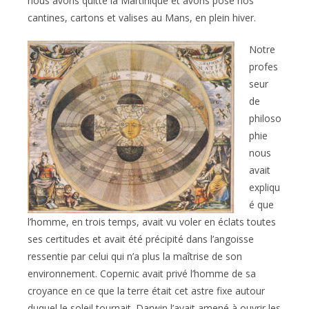
nous avons quitté la Martinique et avons posé nos
cantines, cartons et valises au Mans, en plein hiver.
Notre
profes
seur
de
philoso
phie
nous
avait
expliqu
é que
l’homme, en trois temps, avait vu voler en éclats toutes
ses certitudes et avait été précipité dans l’angoisse
ressentie par celui qui n’a plus la maîtrise de son
environnement. Copernic avait privé l’homme de sa
croyance en ce que la terre était cet astre fixe autour
duquel le soleil tournait. Darwin l’avait amené à ouvrir les