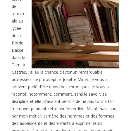
de
termin
ale au
lycée
de la
Borde
Basse,
dans le
Tarn, à
Castres, j’ai eu la chance d’avoir un remarquable
professeur de philosophie: Josette Minet. Je vous ai
souvent parlé d’elle dans mes chroniques. Je vous ai
raconté, notamment, comment, sans le savoir, sa
discipline et elle m’avaient permis de ne pas tout à fait
me noyer pendant cette année terrible. Maintenant que,
par mon métier, j’amène des hommes et des femmes,
des adolescents et des enfants à exprimer leurs
émotions, à mettre à jour leurs fragilités, je me rends