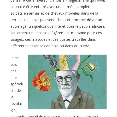
penser à cet empereur chinois si mégalomane qu’il avait
souhaité être enterré avec une armée complète de
soldats en armes et de chevaux modelés dans de la
terre cuite. Je n’ai pas senti chez cet homme, déjà d’un
autre âge, un quelconque intérêt pour le peuple africain,
seulement une passion légèrement malsaine pour ces
visages, ces masques et ces bustes travaillés dans
différentes essences de bois ou dans du cuivre.
Je ne
suis
pas
une
spéciali
ste de
la
révolut
ion
copernicienne ni du darwinisme. Je vais me concentrer