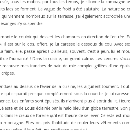
 sûr, tous les matins, par tous les temps, je sillonne la campagne av
tits lacs se forment. La vague de froid a été salutaire. La nature se 
ux qui viennent nombreux sur la terrasse. J’ai également accrochée 
 mésanges s’y suspendre.
emonte le couloir qui dessert les chambres en direction de l’entrée. 
 Il est sur le dos, offert. Je lui caresse le dessous du cou. Avec 
 La faim, elle, passe après ! D’ailleurs, souvent, c’est à jeun, lui e
il de l’humanité ! Dans la cuisine, un grand calme. Les cendres s’accu
 recouvre mes tranches de pain de mie complet grillées d’une épais
 crêpes.
dues au-dessus de l’évier de la cuisine, les aiguillent tournent. Tou
e qui disparaît presque complètement sous la couette. Je lui caresse les 
nce. Les enfants sont épuisés. Ils n’arrivent plus à sortir du lit. He
te et de Louis éclairée par le halo bleu d’un globe terrestre. Son profi
nt dans le creux de l’oreille qu’il est l’heure de se lever. Céleste est mo
r la montagne. Elles ont pris l’habitude de rouler leurs vêtements c
 sa valise. Il leur fait une confiance aveugle !