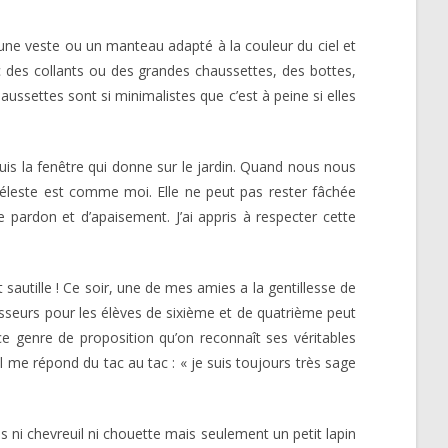
 une veste ou un manteau adapté à la couleur du ciel et
 des collants ou des grandes chaussettes, des bottes,
ssettes sont si minimalistes que c’est à peine si elles
puis la fenêtre qui donne sur le jardin. Quand nous nous
 Céleste est comme moi. Elle ne peut pas rester fâchée
e pardon et d’apaisement. J’ai appris à respecter cette
 sautille ! Ce soir, une de mes amies a la gentillesse de
fesseurs pour les élèves de sixième et de quatrième peut
à ce genre de proposition qu’on reconnaît ses véritables
Il me répond du tac au tac : « je suis toujours très sage
ni chevreuil ni chouette mais seulement un petit lapin