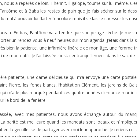
n, nous a repérés de loin. Il hennit. Il galope, tourne sur lui-même. C’
Fantôme et à Baba les restes de pain que je fais sécher sur le dessu
u mal à pouvoir lui flatter l’encolure mais il se laisse caresser les na
ureau. En bas, Fantôme va attendre que son pelage sèche. Je me su
eporter un rendez-vous à neuf heures sur mon agenda. J’étais dans la sal
rès bien la patiente, une infirmière libérale de mon âge, une femme t
de mon oubli. Je l’ai laissée s’installer tranquillement dans le sac 
ère patiente, une dame délicieuse qui m’a envoyé une carte postale 
int Pierre, les fonds blancs, l’habitation Clément, les jardins de Bal
 qui m’a le plus marqué pendant ces quatre années d’enfance martiniqua
ur le bord de la fenêtre.
assée, avec mes patientes, nous avons échangé autour du manq
La parité est meilleure quand les mandats sont locaux et n’impliqu
 eu la gentillesse de partager avec moi leur approche. Je retiens cell