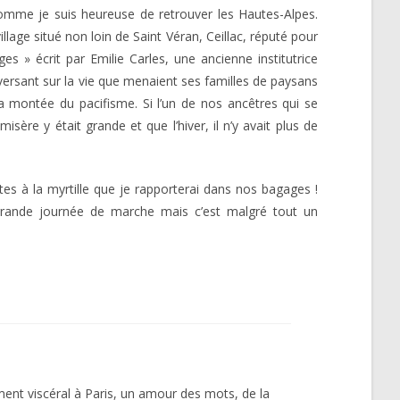
Comme je suis heureuse de retrouver les Hautes-Alpes.
illage situé non loin de Saint Véran, Ceillac, réputé pour
s » écrit par Emilie Carles, une ancienne institutrice
versant sur la vie que menaient ses familles de paysans
 la montée du pacifisme. Si l’un de nos ancêtres qui se
ère y était grande et que l’hiver, il n’y avait plus de
tes à la myrtille que je rapporterai dans nos bagages !
 grande journée de marche mais c’est malgré tout un
ment viscéral à Paris, un amour des mots, de la