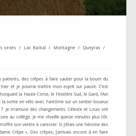
es sexes
/
Lac Baïkal
/
Montagne
/
Queyras
/
s patients, des crêpes à faire sauter pour la boum du
 trier et je pourrai mettre mon esprit sur pause. C’est
voquant la Haute-Corse, le Finistère Sud, le Gard, l’Ain
e la sortie en vélo avec Fantôme sur un sentier boueux
er 2017. Je m’amuse des changements. Céleste et Louis ont
oire au collège. Je me réveille quinze minutes plus tôt.
’offre son ventre à caresser. Si j’étais une héroïne des
ame Crêpe ». Des crêpes, j’arrivais encore à en faire