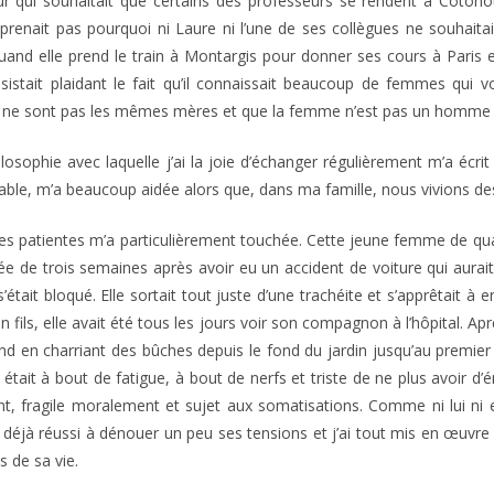
eur qui souhaitait que certains des professeurs se rendent à Coton
renait pas pourquoi ni Laure ni l’une de ses collègues ne souhaitai
nd elle prend le train à Montargis pour donner ses cours à Paris et
istait plaidant le fait qu’il connaissait beaucoup de femmes qui v
s ne sont pas les mêmes mères et que la femme n’est pas un homme
sophie avec laquelle j’ai la joie d’échanger régulièrement m’a écrit
ble, m’a beaucoup aidée alors que, dans ma famille, nous vivions d
 mes patientes m’a particulièrement touchée. Cette jeune femme de q
 de trois semaines après avoir eu un accident de voiture qui aurait
était bloqué. Elle sortait tout juste d’une trachéite et s’apprêtait à
on fils, elle avait été tous les jours voir son compagnon à l’hôpital. A
d en charriant des bûches depuis le fond du jardin jusqu’au premier ét
le était à bout de fatigue, à bout de nerfs et triste de ne plus avoir d
 fragile moralement et sujet aux somatisations. Comme ni lui ni elle
t déjà réussi à dénouer un peu ses tensions et j’ai tout mis en œuvre
 de sa vie.