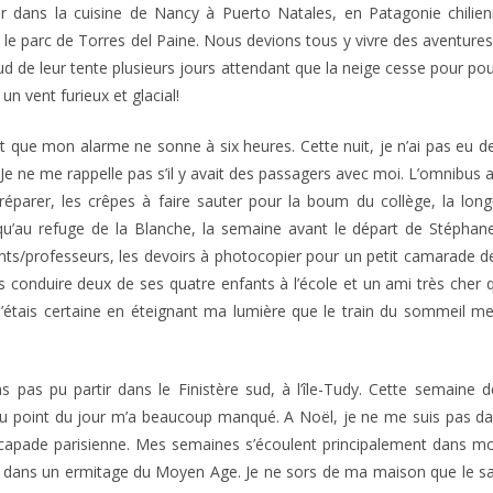
r dans la cuisine de Nancy à Puerto Natales, en Patagonie chilienn
 le parc de Torres del Paine. Nous devions tous y vivre des aventures 
ud de leur tente plusieurs jours attendant que la neige cesse pour po
un vent furieux et glacial!
t que mon alarme ne sonne à six heures. Cette nuit, je n’ai pas eu d
e ne me rappelle pas s’il y avait des passagers avec moi. L’omnibus 
réparer, les crêpes à faire sauter pour la boum du collège, la lon
qu’au refuge de la Blanche, la semaine avant le départ de Stéphan
nts/professeurs, les devoirs à photocopier pour un petit camarade de V
 conduire deux de ses quatre enfants à l’école et un ami très cher 
 j’étais certaine en éteignant ma lumière que le train du sommeil me
s pas pu partir dans le Finistère sud, à l’île-Tudy. Cette semaine
 au point du jour m’a beaucoup manqué. A Noël, je ne me suis pas 
escapade parisienne. Mes semaines s’écoulent principalement dans 
ire dans un ermitage du Moyen Age. Je ne sors de ma maison que le 