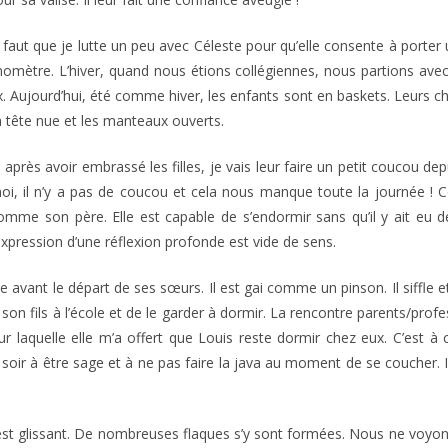
faut que je lutte un peu avec Céleste pour qu’elle consente à porter
omètre. L’hiver, quand nous étions collégiennes, nous partions avec
Aujourd’hui, été comme hiver, les enfants sont en baskets. Leurs chau
la tête nue et les manteaux ouverts.
près avoir embrassé les filles, je vais leur faire un petit coucou de
t moi, il n’y a pas de coucou et cela nous manque toute la journée !
s comme son père. Elle est capable de s’endormir sans qu’il y ait eu d
expression d’une réflexion profonde est vide de sens.
e avant le départ de ses sœurs. Il est gai comme un pinson. Il siffle et
 son fils à l’école et de le garder à dormir. La rencontre parents/pro
pour laquelle elle m’a offert que Louis reste dormir chez eux. C’est 
ce soir à être sage et à ne pas faire la java au moment de se coucher. 
t glissant. De nombreuses flaques s’y sont formées. Nous ne voyons 