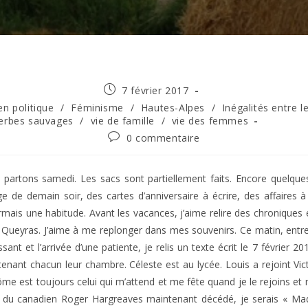
Publication
7 février 2017
publiée :
n politique
/
Féminisme
/
Hautes-Alpes
/
Inégalités entre l
erbes sauvages
/
vie de famille
/
vie des femmes
Commentaires
0 commentaire
de
la
publication :
partons samedi. Les sacs sont partiellement faits. Encore quelque
ge de demain soir, des cartes d’anniversaire à écrire, des affaires à
mais une habitude. Avant les vacances, j’aime relire des chroniques é
 Queyras. J’aime à me replonger dans mes souvenirs. Ce matin, entr
issant et l’arrivée d’une patiente, je relis un texte écrit le 7 févri
enant chacun leur chambre. Céleste est au lycée. Louis a rejoint Vict
me est toujours celui qui m’attend et me fête quand je le rejoins et m
s du canadien Roger Hargreaves maintenant décédé, je serais « Mad