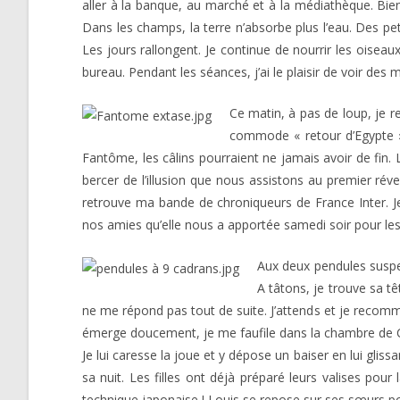
aller à la banque, au marché et à la médiathèque. Bien
Dans les champs, la terre n’absorbe plus l’eau. Des pe
Les jours rallongent. Je continue de nourrir les oisea
bureau. Pendant les séances, j’ai le plaisir de voir des
Ce matin, à pas de loup, je r
commode « retour d’Egypte ».
Fantôme, les câlins pourraient ne jamais avoir de fin.
bercer de l’illusion que nous assistons au premier réve
retrouve ma bande de chroniqueurs de France Inter. Je
nos amies qu’elle nous a apportée samedi soir pour les
Aux deux pendules suspen
A tâtons, je trouve sa têt
ne me répond pas tout de suite. J’attends et je recomme
émerge doucement, je me faufile dans la chambre de Céles
Je lui caresse la joue et y dépose un baiser en lui glissa
sa nuit. Les filles ont déjà préparé leurs valises pou
technique japonaise ! Louis se repose sur ses sœurs pour