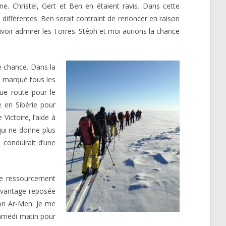
e. Christel, Gert et Ben en étaient ravis. Dans cette
différentes. Ben serait contraint de renoncer en raison
uvoir admirer les Torres. Stéph et moi aurions la chance
e chance. Dans la
a marqué tous les
gue route pour le
e en Sibérie pour
ictoire, l’aide à
qui ne donne plus
 conduirait d’une
 de ressourcement
davantage reposée
mon Ar-Men. Je me
samedi matin pour