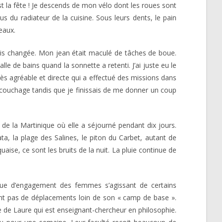
est la fête ! Je descends de mon vélo dont les roues sont
s du radiateur de la cuisine. Sous leurs dents, le pain
seaux.
is changée. Mon jean était maculé de tâches de boue.
le de bains quand la sonnette a retenti. J’ai juste eu le
rès agréable et directe qui a effectué des missions dans
de couchage tandis que je finissais de me donner un coup
de la Martinique où elle a séjourné pendant dix jours.
ata, la plage des Salines, le piton du Carbet, autant de
ise, ce sont les bruits de la nuit. La pluie continue de
ue d’engagement des femmes s’agissant de certains
ent pas de déplacements loin de son « camp de base ».
e de Laure qui est enseignant-chercheur en philosophie.