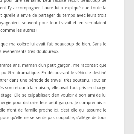
ou pour une semaine. Leur faculté reçoit beaucoup de
ent l’y accompagner. Laure lui a expliqué que toute la
 qu’elle a envie de partager du temps avec leurs trois
oyageaient souvent pour leur travail et en semblaient
 comme les autres !
 que ma colère lui avait fait beaucoup de bien. Sans le
es évènements très douloureux.
uarante ans, maman d’un petit garçon, me racontait que
 pu être dramatique. En découvrant le véhicule destiné
 entrer dans une période de travail très soutenu. Tout en
près son retour à la maison, elle avait tout pris en charge
age. Elle se culpabilisait d’en vouloir à son ami de lui
’énergie pour distraire leur petit garçon. Je comprenais si
 n’ont de famille proche ici, c’est elle qui assume le
 pour qu’elle ne se sente pas coupable, s’allège de tous