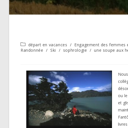
Post
départ en vacances
/
Engagement des femmes e
category:
Randonnée
/
Ski
/
sophrologie
/
une soupe aux h
Nous 
collè
désor
ou le
et gl
maint
Fantô
livre