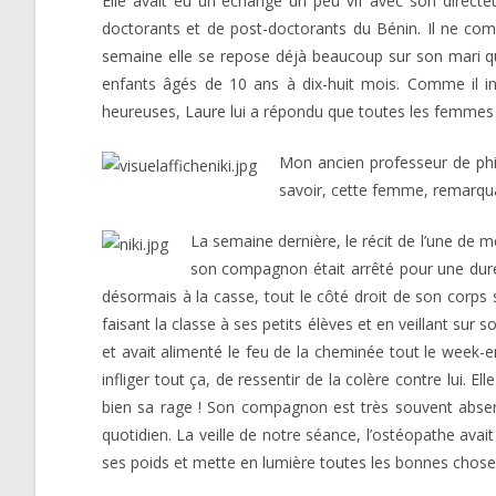
Elle avait eu un échange un peu vif avec son direct
doctorants et de post-doctorants du Bénin. Il ne comp
semaine elle se repose déjà beaucoup sur son mari qua
enfants âgés de 10 ans à dix-huit mois. Comme il ins
heureuses, Laure lui a répondu que toutes les femme
Mon ancien professeur de philo
savoir, cette femme, remarqua
La semaine dernière, le récit de l’une de
son compagnon était arrêté pour une durée
désormais à la casse, tout le côté droit de son corps s’
faisant la classe à ses petits élèves et en veillant sur s
et avait alimenté le feu de la cheminée tout le week-en
infliger tout ça, de ressentir de la colère contre lui. El
bien sa rage ! Son compagnon est très souvent absent,
quotidien. La veille de notre séance, l’ostéopathe avai
ses poids et mette en lumière toutes les bonnes choses