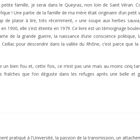
petite famille, je serai dans le Queyras, non loin de Saint Véran. 
ique ! Une partie de la famille de ma mère était originaire d’un petit v
up de plaisir à lire, très récemment, « une soupe aux herbes sauvage
 en 1900, elle s’est éteinte en 1979. Ce livre est un témoignage boule
e drame de la grande guerre, la naissance d’une conscience politique,
illac pour descendre dans la vallée du Rhône, c’est parce que la mis
 un bien fou et, cette fois, ce n’est pas une mais au moins cinq tar
es fraîches que l’on déguste dans les refuges après une belle et
nt pratiqué à l'Université, la passion de la transmission, un attache