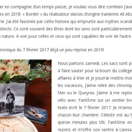
er en compagnie d’un temps passé, je voulais vous dire combien j’avais
s en 2018: « Border » du réalisateur danois d’origine iranienne Ali Abassi
ne. J’ai été fascinée par cette histoire qui emprunte aux mythes sca
stincts. Ce sont souvent des êtres dont les sens sont particulièreme
ature. A voir pour celles et ceux qui sont capables de voir de l’autre c
hronique du 7 février 2017 déjà un peu reprise en 2019!
Nous partons samedi. Les sacs sont par
à faire sauter pour la boum du collège
affaires à trier et je pourrai mettre m
les vacances, j’aime relire des chroni
l’Ain ou le Queyras. J’aime à me repl
vélo avec Fantôme sur un sentier boueu
texte écrit le 7 février 2017. Je m’a
chacun leur chambre. Céleste est au ly
quinze minutes plus tôt. Fantôme est
rejoins et m’offre son ventre à caress