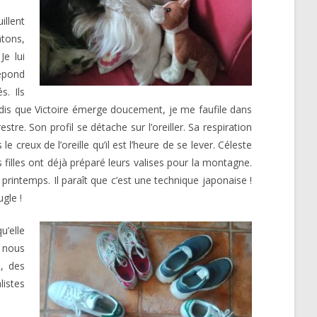
illent
âtons,
Je lui
répond
s. Ils
andis que Victoire émerge doucement, je me faufile dans
tre. Son profil se détache sur l’oreiller. Sa respiration
le creux de l’oreille qu’il est l’heure de se lever. Céleste
s filles ont déjà préparé leurs valises pour la montagne.
printemps. Il paraît que c’est une technique japonaise !
gle !
u’elle
d nous
s, des
listes