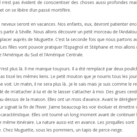
e, il n’est pas évident de conscientiser des choses aussi profondes m
t on se libère d’un passé mortifère.
s neveux seront en vacances. Nos enfants, eux, devront patienter en
 partir à Séville. Nous allons découvrir un petit morceau de l’Andalo
acer auprès de Muguette. C’est la seconde fois que nous partons a
es filles vont pouvoir pratiquer l’Espagnol et Stéphane et moi allons
 l’Amérique du Sud et l’Amérique Centrale.
 n’est plus là. Il me manque toujours. Il a été remplacé par deux pouli
s tissé les mêmes liens. Le petit mouton que je nourris tous les jours
e voit. Un matin, il ne sera plus là…Je le sais mais je suis comme le r
idé de m’attacher à lui et de le laisser s’attacher à moi. Des grues cen
au-dessus de la maison. Elles ont un mois d’avance. Avant le dérègle
ur signait la fin de l’hiver. J’aime beaucoup les voir évoluer et émettre 
caractéristique. Elles ont tourné un long moment avant de continuer 
le même itinéraire. La nature aussi est en avance. Les jonquilles sont
ne. Chez Muguette, sous les pommiers, un tapis de perce-neige.