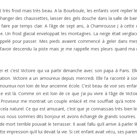
it très froid mais très beau. A la Bourboule, les enfants vont replier l
changer des chaussettes, laisser des gels douche dans la salle de bain
 faire par temps clair. A l’âge de sept ans, à Chamrousse ( à cette
e. Un froid glacial enveloppait les montagnes. La neige était vergla
ppelé pour passer. Mes pieds avaient commencé à geler dans mes c
’avoir descendu la piste mais je me rappelle mes pleurs quand ma m
er et c’est Victoire qui va partir dimanche avec son papa à Paris. Ell
ation. Victoire a un amoureux depuis mercredi. Elle l’a raconté à son
oureux non loin de leur ancienne école. C’est beau de voir ses enfant
ce est là. Comme on est loin de ce que j’ai pu vivre à l’âge de Vict
e Proviseur me montrait un couple enlacé et me soufflait qu’à notre
t cela naturel. Ce qui est amusant, c’est que je connaissais très bien l
. Nous nous sommes dits bonjour et avons échangé de grands sourires. 
ort terrible pouvait le terrasser. Il avait fallu qu’il arrive à parler 
te impression qu’il lui devait la vie. Si cet enfant avait vécu, ses paren