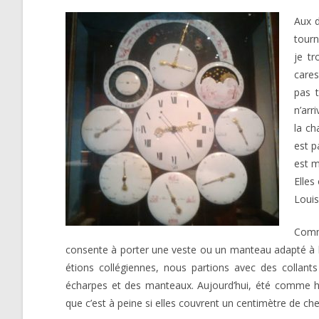
Aux d
tourn
je tr
cares
pas t
n’arr
la ch
est p
est m
Elles
Louis
Comme
consente à porter une veste ou un manteau adapté à la
étions collégiennes, nous partions avec des collan
écharpes et des manteaux. Aujourd’hui, été comme hiv
que c’est à peine si elles couvrent un centimètre de che