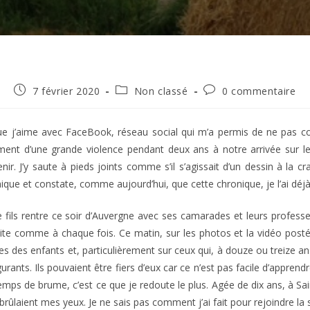
Publication
Post
Commentaires
7 février 2020
Non classé
0 commentaire
publiée :
category:
de
la
publication :
e j’aime avec FaceBook, réseau social qui m’a permis de ne pas c
ment d’une grande violence pendant deux ans à notre arrivée sur le 
nir. J’y saute à pieds joints comme s’il s’agissait d’un dessin à la 
ique et constate, comme aujourd’hui, que cette chronique, je l’ai déjà 
 fils rentre ce soir d’Auvergne avec ses camarades et leurs professe
ite comme à chaque fois. Ce matin, sur les photos et la vidéo postées 
es des enfants et, particulièrement sur ceux qui, à douze ou treize an
urants. Ils pouvaient être fiers d’eux car ce n’est pas facile d’appren
temps de brume, c’est ce que je redoute le plus. Agée de dix ans, à Sa
brûlaient mes yeux. Je ne sais pas comment j’ai fait pour rejoindre la 