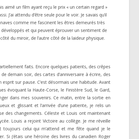
 aimé un film ayant reçu le prix « un certain regard »
. J’ai attendu d’être seule pour le voir. Je savais qu’il
ndinaves comme me fascinent les êtres demeurés très
nt développés et qui peuvent éprouver un sentiment de
ôté du miroir, de l’autre côté de la laideur physique.
tiellement faits. Encore quelques patients, des crêpes
 de demain soir, des cartes d’anniversaire à écrire, des
on esprit sur pause. C’est désormais une habitude. Avant
ques évoquant la Haute-Corse, le Finistère Sud, le Gard,
onger dans mes souvenirs. Ce matin, entre la sortie en
x et glissant et l’arrivée d’une patiente, je relis un
muse des changements. Céleste et Louis ont maintenant
cée. Louis a rejoint Victoire au collège. Je me réveille
 toujours celui qui m’attend et me fête quand je le
er. Si j’étais une héroïne des livres du canadien Roger