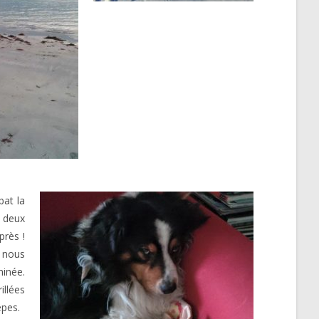
bat la
s deux
près !
e nous
minée.
illées
êpes.