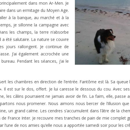
 principalement dans mon Ar-Men. Je
taire dans un ermitage du Moyen Age.
ler à la banque, au marché et à la
 temps, je sillonne la campagne avec
 Dans les champs, la terre n’absorbe
d a été salutaire. La nature se couvre
s jours rallongent. Je continue de
rasse. J’ai également accrochée une
bureau. Pendant les séances, j’ai le
sert les chambres en direction de l’entrée. Fantôme est là. Sa queue 
Il est sur le dos, offert. Je lui caresse le dessous du cou. Avec se
 les câlins pourraient ne jamais avoir de fin. La faim, elle, passe a
us partons nous promener. Nous aimons nous bercer de l’illusion qu
isine, un grand calme. Les cendres s’accumulent dans l’âtre de la che
s de France Inter. Je recouvre mes tranches de pain de mie complet gr
ar l’une de nos amies qu’elle nous a apportée samedi soir pour les cr