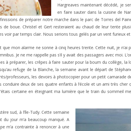
Hargreaves maintenant décédé, je ser
en faire sauter dans la cuisine de Nan
 finissions de préparer notre marche dans le parc de Torres del Pain
s de boue. Christel et Gert resteraient au chaud de leur tente plus
s voir par temps clair. Nous serions tous gelés par un vent furieux et 
t que mon alarme ne sonne à cinq heures trente. Cette nuit, je n’ai 
mnibus. Je ne me rappelle pas s’il y avait des passagers avec moi. L
ses à préparer, les crêpes à faire sauter pour la boum du collège, la 
usqu’au refuge de la Blanche, la semaine avant le départ de Stéphan
nts/professeurs, les devoirs à photocopier pour un petit camarade de V
 conduire deux de ses quatre enfants à l’école et un ami très cher 
 j’étais certaine en éteignant ma lumière que le train du sommeil me
stère sud, à l’île-Tudy. Cette semaine
int du jour m’a beaucoup manqué. A
ppe m’a contrainte à renoncer à une