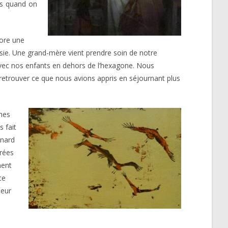
ais quand on
core une
usie. Une grand-mère vient prendre soin de notre
vec nos enfants en dehors de l’hexagone. Nous
 retrouver ce que nous avions appris en séjournant plus
ches
 fait
enard
drées
ment
ce
leur