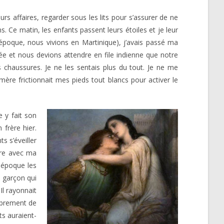
eurs affaires, regarder sous les lits pour s’assurer de ne
s. Ce matin, les enfants passent leurs étoiles et je leur
 époque, nous vivions en Martinique), j’avais passé ma
cée et nous devions attendre en file indienne que notre
haussures. Je ne les sentais plus du tout. Je ne me
ère frictionnait mes pieds tout blancs pour activer le
e y fait son
 frère hier.
s s’éveiller
oire avec ma
 époque les
e garçon qui
Il rayonnait
librement de
ts auraient-