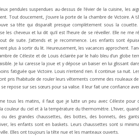
eux pendules suspendues au-dessus de l’évier de la cuisine, les aigu
ent. Tout doucement, j’ouvre la porte de la chambre de Victoire. A t
ouve sa tête qui disparaît presque complètement sous la couette. 
se les cheveux et lui dit qu’il est l’heure de se réveiller. Elle ne me 
out de suite. J’attends et je recommence. Les enfants sont épuisé
ivent plus à sortir du lit. Heureusement, les vacances approchent. T
ambre de Céleste et de Louis éclairée par le halo bleu d’un globe terres
aisible. Je lui caresse la joue et y dépose un baiser en lui glissant dans 
oins fatiguée que Victoire. Louis n’entend rien. Il continue sa nuit. Le
 ont pris l’habitude de rouler leurs vêtements comme des rouleaux de 
 se repose sur ses sœurs pour sa valise. Il leur fait une confiance aveu
 tous les matins, il faut que je lutte un peu avec Céleste pour q
 couleur du ciel et à la température du thermomètre. L’hiver, quan
ts ou des grandes chaussettes, des bottes, des bonnets, des gant
er, les enfants sont en baskets. Leurs chaussettes sont si minima
ville. Elles ont toujours la tête nue et les manteaux ouverts.