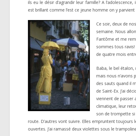
ils eu le désir d’agrandir leur famille? A l’adolescenc
est brillant comme l’est ce jeune homme on y parvient e
Ce soir, deux de no
semaine. Nous allons
Fantôme et me rempl
sommes tous ravis! L
de quatre mois entre
Baba, le bel étalon,
mais nous n’avons pa
des sauts quand il m
de Saint-Ex. J’ai déc
viennent de passer 
climatique, leur reto
son de trompette si 
route. D’autres vont suivre. Elles empruntent toujours 
ouvertes. J’ai ramassé deux violettes sous le trampoli