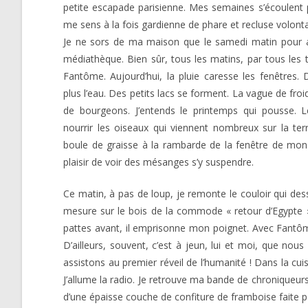
petite escapade parisienne. Mes semaines s’écoulent
me sens à la fois gardienne de phare et recluse volon
Je ne sors de ma maison que le samedi matin pour al
médiathèque. Bien sûr, tous les matins, par tous les
Fantôme. Aujourd’hui, la pluie caresse les fenêtres.
plus l’eau. Des petits lacs se forment. La vague de froi
de bourgeons. J’entends le printemps qui pousse. Le
nourrir les oiseaux qui viennent nombreux sur la ter
boule de graisse à la rambarde de la fenêtre de mon 
plaisir de voir des mésanges s’y suspendre.
Ce matin, à pas de loup, je remonte le couloir qui des
mesure sur le bois de la commode « retour d’Egypte ». 
pattes avant, il emprisonne mon poignet. Avec Fantôme,
D’ailleurs, souvent, c’est à jeun, lui et moi, que no
assistons au premier réveil de l’humanité ! Dans la cu
J’allume la radio. Je retrouve ma bande de chroniqueur
d’une épaisse couche de confiture de framboise faite p