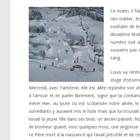
Ce matin, il fa
rien oublier, é
souhaite de le
deuxième étoil
numéro soit a
souviens pas d
sang.
Louis va rentr
stage d’observ
Mercredi, avec Fantôme, elle est allée rejoindre son am
à l’amour et en parler librement, signe que la confian
mère! Hier, au lycée où est scolarisée notre aînée, l
surveillants y auraient mis le hola mais que lui trouvai
tenait la jeune fille dans ses bras: un ancien patient
de bonheur quand, voici quelques mois, une angoisse de m
ce frère mort à la naissance qui l’avait précédé et de cet