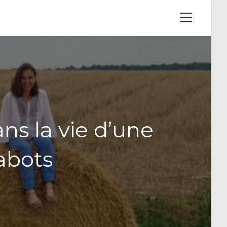
View
website
Menu
ns la vie d’une
abots