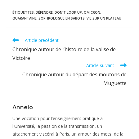
ÉTIQUETTES
:
DÉFENDRE
,
DON'T LOOK UP
,
OMICRON
,
QUARANTAINE
,
SOPHROLOGUE EN SABOTS
,
VIE SUR UN PLATEAU
Read
Article précédent
more
Chronique autour de l’histoire de la valise de
articles
Victoire
Article suivant
Chronique autour du départ des moutons de
Muguette
Annelo
Une vocation pour l'enseignement pratiqué à
l'Université, la passion de la transmission, un
attachement viscéral à Paris, un amour des mots, de la