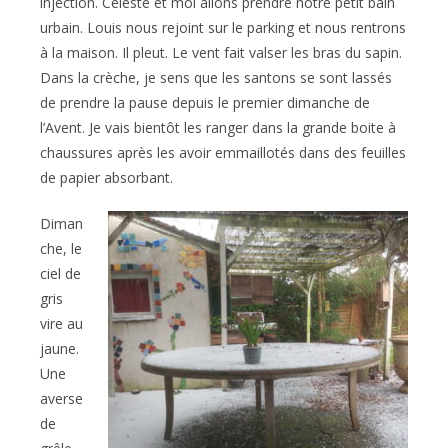
injection. Céleste et moi allons prendre notre petit bain
urbain. Louis nous rejoint sur le parking et nous rentrons
à la maison. Il pleut. Le vent fait valser les bras du sapin.
Dans la crèche, je sens que les santons se sont lassés
de prendre la pause depuis le premier dimanche de
l’Avent. Je vais bientôt les ranger dans la grande boite à
chaussures après les avoir emmaillotés dans des feuilles
de papier absorbant.
Diman
che, le
ciel de
gris
vire au
jaune.
Une
averse
de