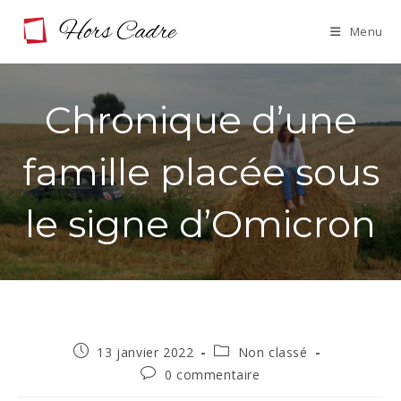
Skip
Menu
to
content
Chronique d’une
famille placée sous
le signe d’Omicron
Publication
Post
13 janvier 2022
Non classé
publiée :
category:
Commentaires
0 commentaire
de