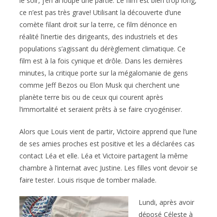
le soir, j’en ai loupé une partie. Le film est bien trop long,
ce n’est pas très grave! Utilisant la découverte d’une
comète filant droit sur la terre, ce film dénonce en
réalité l’inertie des dirigeants, des industriels et des
populations s’agissant du dérèglement climatique. Ce
film est à la fois cynique et drôle. Dans les dernières
minutes, la critique porte sur la mégalomanie de gens
comme Jeff Bezos ou Elon Musk qui cherchent une
planète terre bis ou de ceux qui courent après
l’immortalité et seraient prêts à se faire cryogéniser.
Alors que Louis vient de partir, Victoire apprend que l’une
de ses amies proches est positive et les a déclarées cas
contact Léa et elle. Léa et Victoire partagent la même
chambre à l’internat avec Justine. Les filles vont devoir se
faire tester. Louis risque de tomber malade.
Lundi, après avoir
déposé Céleste à