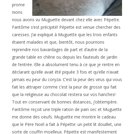
prome
nions
nous avons vu Muguette devant chez elle avec Pépette.
Fantôme s’est précipité! Pépette est venue chercher des
caresses. J’ai expliqué à Muguette que les trois enfants
étaient malades et que, bientôt, nous pourrions
reprendre nos bavardages de part et d’autre de la
grande table en chêne ou depuis les fauteuils de jardin
de l’entrée. Elle a absolument tenu à ce que je rentre en
déclarant qu’elle avait été piquée 3 fois et qu’elle n’avait
jamais eu peur du coryza. C’est la peur des virus qui vous
fait les attraper comme c’est la peur de grossir qui fait
que la religieuse au chocolat restera sur vos hanches!
Tout en conservant de bonnes distances, j’obtempère.
Fantôme reçoit une triple ration de pain sec et Muguette
me donne des oeufs. Muguette me montre le cadeau
que le Père Noël a fait à Pépette: un petit lit douillet, une
sorte de couffin moelleux. Pépette est manifestement