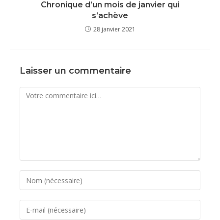
Chronique d’un mois de janvier qui
s’achève
28 janvier 2021
Laisser un commentaire
Comment
Enter
your
name
Enter
or
your