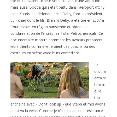
fille qu’ils avaient acheté sous couvert d’une adoption
mais aussi Booba qui s’était battu dans l’aéroport d’Orly
avec Kaaris. Il a défendu Idriss Deby, l’ancien président
du Tchad dont le fils, Brahim Deby, a été tué en 2007 à
Courbevoie, en région parisienne et obtenu la
condamnation de l’entreprise Total Petrochemicals. Ce
documentaire montre comment les avocats préparent
leurs clients comme le feraient des coachs ou des
metteurs en scène avec leurs comédiens.
Le
docum
entaire
termin
é, le
trio
enchaine avec « Don’t look up » que Stéph et moi avons
aussi vu la veille. Comme je n’ai plus aucune résistance