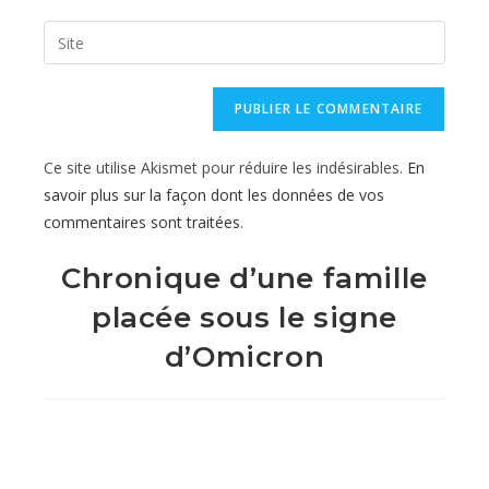
username
email
Saisir
to
address
l’URL
comment
to
de
comment
votre
site
Ce site utilise Akismet pour réduire les indésirables.
En
(facultatif)
savoir plus sur la façon dont les données de vos
commentaires sont traitées
.
Chronique d’une famille
placée sous le signe
d’Omicron