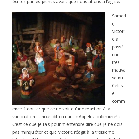
écrites par les jeunes avant que nous allions à l’église.
Samed
i,
Victoir
e a
passé
une
très
mauvai
se nuit.
Célest
e
comm
ence à douter que ce ne soit qu’une réaction à la
vaccination et nous dit en riant « Appelez l’infirmière! ».
C’est ce que je fais pour m’entendre dire que je ne dois
pas m’inquiéter et que Victoire réagit à la troisième