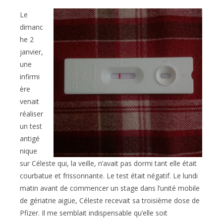
la
publication :
Le
dimanc
he 2
janvier,
une
infirmi
ère
venait
réaliser
un test
antigé
nique
sur Céleste qui, la veille, n’avait pas dormi tant elle était
courbatue et frissonnante. Le test était négatif. Le lundi
matin avant de commencer un stage dans l’unité mobile
de gériatrie aigüe, Céleste recevait sa troisième dose de
Pfizer. Il me semblait indispensable qu’elle soit