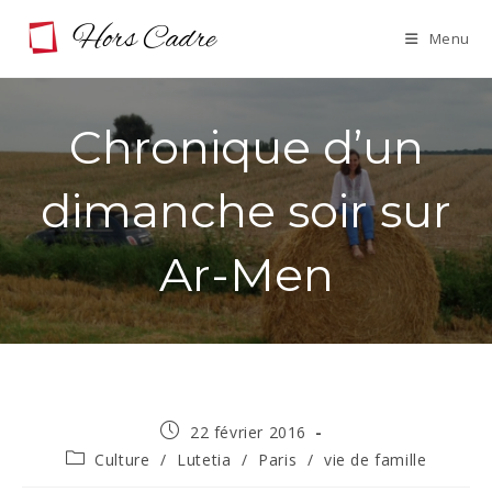
Skip
Menu
to
content
Chronique d’un
dimanche soir sur
Ar-Men
Publication
22 février 2016
publiée :
Post
Culture
/
Lutetia
/
Paris
/
vie de famille
category: