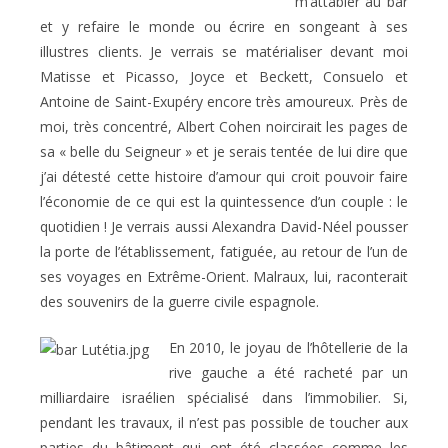
m’attabler au bar
et y refaire le monde ou écrire en songeant à ses
illustres clients. Je verrais se matérialiser devant moi
Matisse et Picasso, Joyce et Beckett, Consuelo et
Antoine de Saint-Exupéry encore très amoureux. Près de
moi, très concentré, Albert Cohen noircirait les pages de
sa « belle du Seigneur » et je serais tentée de lui dire que
j’ai détesté cette histoire d’amour qui croit pouvoir faire
l’économie de ce qui est la quintessence d’un couple : le
quotidien ! Je verrais aussi Alexandra David-Néel pousser
la porte de l’établissement, fatiguée, au retour de l’un de
ses voyages en Extrême-Orient. Malraux, lui, raconterait
des souvenirs de la guerre civile espagnole.
En 2010, le joyau de l’hôtellerie de la
rive gauche a été racheté par un
milliardaire israélien spécialisé dans l’immobilier. Si,
pendant les travaux, il n’est pas possible de toucher aux
parties du bâtiment qui ont été classées comme les