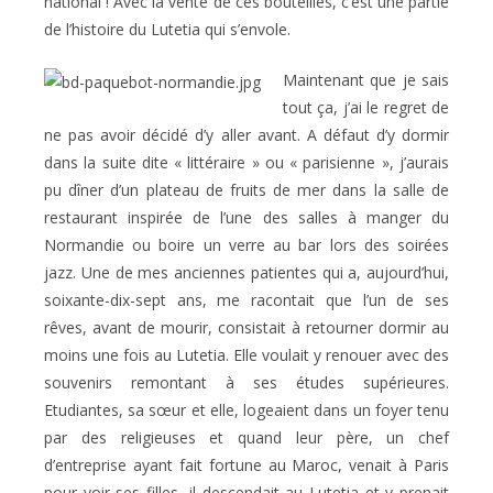
national ! Avec la vente de ces bouteilles, c’est une partie
de l’histoire du Lutetia qui s’envole.
Maintenant que je sais
tout ça, j’ai le regret de
ne pas avoir décidé d’y aller avant. A défaut d’y dormir
dans la suite dite « littéraire » ou « parisienne », j’aurais
pu dîner d’un plateau de fruits de mer dans la salle de
restaurant inspirée de l’une des salles à manger du
Normandie ou boire un verre au bar lors des soirées
jazz. Une de mes anciennes patientes qui a, aujourd’hui,
soixante-dix-sept ans, me racontait que l’un de ses
rêves, avant de mourir, consistait à retourner dormir au
moins une fois au Lutetia. Elle voulait y renouer avec des
souvenirs remontant à ses études supérieures.
Etudiantes, sa sœur et elle, logeaient dans un foyer tenu
par des religieuses et quand leur père, un chef
d’entreprise ayant fait fortune au Maroc, venait à Paris
pour voir ses filles, il descendait au Lutetia et y prenait