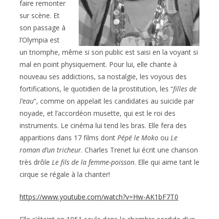
faire remonter
sur scène. Et
son passage à
l’Olympia est
un triomphe, même si son public est saisi en la voyant si
mal en point physiquement. Pour lui, elle chante à
nouveau ses addictions, sa nostalgie, les voyous des
fortifications, le quotidien de la prostitution, les “
filles de
l’eau
“, comme on appelait les candidates au suicide par
noyade, et l’accordéon musette, qui est le roi des
instruments. Le cinéma lui tend les bras. Elle fera des
apparitions dans 17 films dont
Pépé le Moko
ou
Le
roman d’un tricheur
. Charles Trenet lui écrit une chanson
très drôle
Le fils de la femme-poisson
. Elle qui aime tant le
cirque se régale à la chanter!
https://www.youtube.com/watch?v=Hw-AK1bF7T0