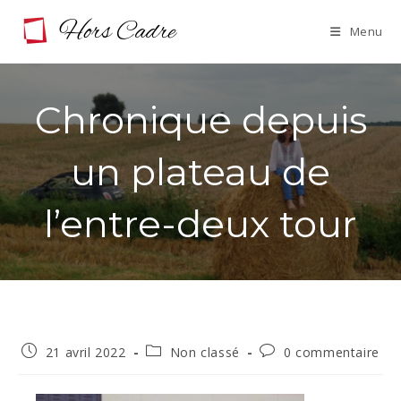
Skip
Menu
to
content
Chronique depuis
un plateau de
l’entre-deux tour
Publication
Post
Commentaires
21 avril 2022
Non classé
0 commentaire
publiée :
category:
de
la