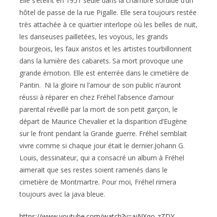
Elle s’éteint en 1951 seule dans la chambre sordide d’un
hôtel de passe de la rue Pigalle. Elle sera toujours restée
très attachée à ce quartier interlope où les belles de nuit,
les danseuses pailletées, les voyous, les grands
bourgeois, les faux aristos et les artistes tourbillonnent
dans la lumière des cabarets. Sa mort provoque une
grande émotion. Elle est enterrée dans le cimetière de
Pantin. Ni la gloire ni l’amour de son public n’auront
réussi à réparer en chez Fréhel l’absence d’amour
parental réveillé par la mort de son petit garçon, le
départ de Maurice Chevalier et la disparition d’Eugène
sur le front pendant la Grande guerre. Fréhel semblait
vivre comme si chaque jour était le dernier.Johann G.
Louis, dessinateur, qui a consacré un album à Fréhel
aimerait que ses restes soient ramenés dans le
cimetière de Montmartre. Pour moi, Fréhel rimera
toujours avec la java bleue.
https://www.youtube.com/watch?v=ajNXqo-zZDY