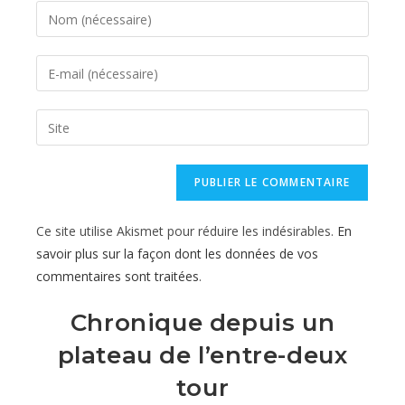
Enter
your
name
Enter
or
your
username
email
Saisir
to
address
l’URL
comment
to
de
comment
votre
site
Ce site utilise Akismet pour réduire les indésirables.
En
(facultatif)
savoir plus sur la façon dont les données de vos
commentaires sont traitées
.
Chronique depuis un
plateau de l’entre-deux
tour