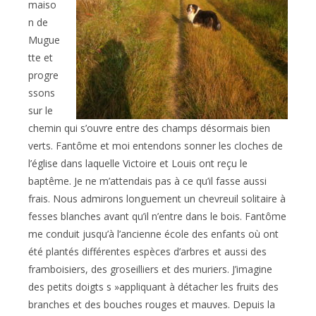
maiso
n de
Mugue
tte et
progre
ssons
sur le
chemin qui s’ouvre entre des champs désormais bien
verts. Fantôme et moi entendons sonner les cloches de
l’église dans laquelle Victoire et Louis ont reçu le
baptême. Je ne m’attendais pas à ce qu’il fasse aussi
frais. Nous admirons longuement un chevreuil solitaire à
fesses blanches avant qu’il n’entre dans le bois. Fantôme
me conduit jusqu’à l’ancienne école des enfants où ont
été plantés différentes espèces d’arbres et aussi des
framboisiers, des groseilliers et des muriers. J’imagine
des petits doigts s »appliquant à détacher les fruits des
branches et des bouches rouges et mauves. Depuis la