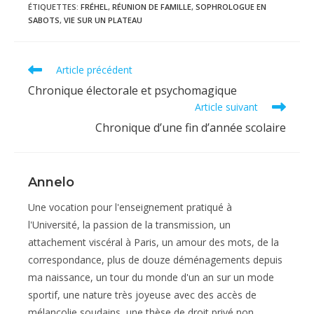
ÉTIQUETTES
:
FRÉHEL
,
RÉUNION DE FAMILLE
,
SOPHROLOGUE EN
SABOTS
,
VIE SUR UN PLATEAU
Read
Article précédent
more
Chronique électorale et psychomagique
articles
Article suivant
Chronique d’une fin d’année scolaire
Annelo
Une vocation pour l'enseignement pratiqué à
l'Université, la passion de la transmission, un
attachement viscéral à Paris, un amour des mots, de la
correspondance, plus de douze déménagements depuis
ma naissance, un tour du monde d'un an sur un mode
sportif, une nature très joyeuse avec des accès de
mélancolie soudains, une thèse de droit privé non