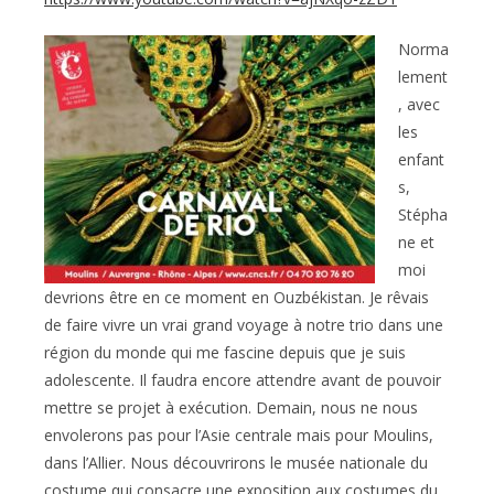
Norma
lement
, avec
les
enfant
s,
Stépha
ne et
moi
devrions être en ce moment en Ouzbékistan. Je rêvais
de faire vivre un vrai grand voyage à notre trio dans une
région du monde qui me fascine depuis que je suis
adolescente. Il faudra encore attendre avant de pouvoir
mettre se projet à exécution. Demain, nous ne nous
envolerons pas pour l’Asie centrale mais pour Moulins,
dans l’Allier. Nous découvrirons le musée nationale du
costume qui consacre une exposition aux costumes du