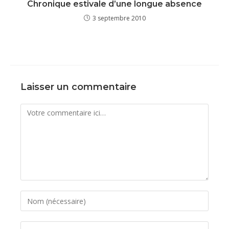
Chronique estivale d’une longue absence
3 septembre 2010
Laisser un commentaire
Comment
Enter
your
name
Enter