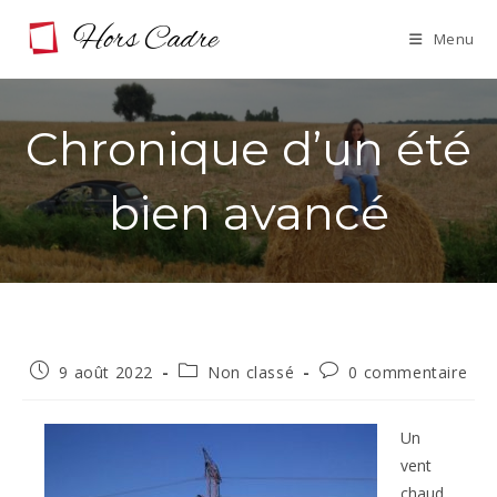
Skip
Menu
to
content
Chronique d’un été
bien avancé
Publication
Post
Commentaires
9 août 2022
Non classé
0 commentaire
publiée :
category:
de
la
publication :
Un
vent
chaud