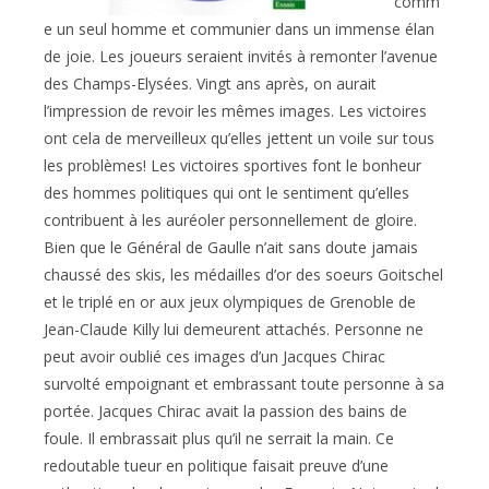
comm
e un seul homme et communier dans un immense élan
de joie. Les joueurs seraient invités à remonter l’avenue
des Champs-Elysées. Vingt ans après, on aurait
l’impression de revoir les mêmes images. Les victoires
ont cela de merveilleux qu’elles jettent un voile sur tous
les problèmes! Les victoires sportives font le bonheur
des hommes politiques qui ont le sentiment qu’elles
contribuent à les auréoler personnellement de gloire.
Bien que le Général de Gaulle n’ait sans doute jamais
chaussé des skis, les médailles d’or des soeurs Goitschel
et le triplé en or aux jeux olympiques de Grenoble de
Jean-Claude Killy lui demeurent attachés. Personne ne
peut avoir oublié ces images d’un Jacques Chirac
survolté empoignant et embrassant toute personne à sa
portée. Jacques Chirac avait la passion des bains de
foule. Il embrassait plus qu’il ne serrait la main. Ce
redoutable tueur en politique faisait preuve d’une