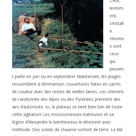
L’été,
lentem
ent,
s’install
e.
Heureu
x sont
ceux
qui
peuven
t partir en juin ou en septembre! Maintenant, les plages
ressemblent à d’immenses couvertures faites en carrés
de couleur avec des restes de vieilles laines. Les chemins
de randonnée des Alpes ou des Pyrénées prennent des
airs d’autoroute. Ici, le plateau se tient bien loin de toute
cette agitation! Les moissonneuses-batteuses et sa
légion d’Alexandre le bienheureux le dévorent avec
méthode. Des soleils de chaume sortent de terre. Le blé