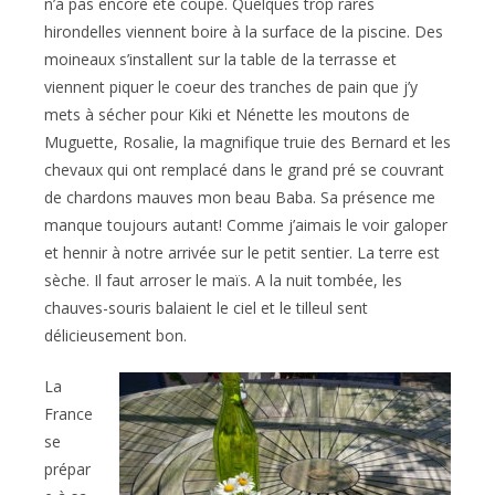
n’a pas encore été coupé. Quelques trop rares
hirondelles viennent boire à la surface de la piscine. Des
moineaux s’installent sur la table de la terrasse et
viennent piquer le coeur des tranches de pain que j’y
mets à sécher pour Kiki et Nénette les moutons de
Muguette, Rosalie, la magnifique truie des Bernard et les
chevaux qui ont remplacé dans le grand pré se couvrant
de chardons mauves mon beau Baba. Sa présence me
manque toujours autant! Comme j’aimais le voir galoper
et hennir à notre arrivée sur le petit sentier. La terre est
sèche. Il faut arroser le maïs. A la nuit tombée, les
chauves-souris balaient le ciel et le tilleul sent
délicieusement bon.
La
France
se
prépar