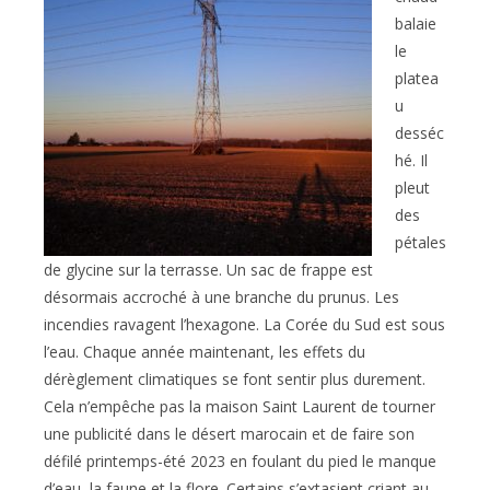
balaie
le
platea
u
desséc
hé. Il
pleut
des
pétales
de glycine sur la terrasse. Un sac de frappe est
désormais accroché à une branche du prunus. Les
incendies ravagent l’hexagone. La Corée du Sud est sous
l’eau. Chaque année maintenant, les effets du
dérèglement climatiques se font sentir plus durement.
Cela n’empêche pas la maison Saint Laurent de tourner
une publicité dans le désert marocain et de faire son
défilé printemps-été 2023 en foulant du pied le manque
d’eau, la faune et la flore. Certains s’extasient criant au