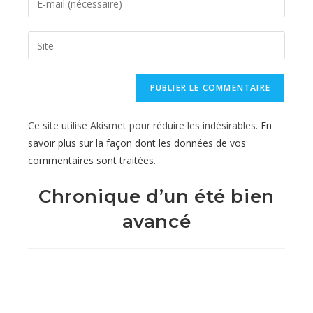
or
your
username
email
Saisir
to
address
l’URL
comment
to
de
comment
votre
site
Ce site utilise Akismet pour réduire les indésirables.
En
(facultatif)
savoir plus sur la façon dont les données de vos
commentaires sont traitées
.
Chronique d’un été bien
avancé