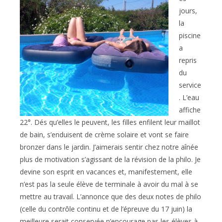
jours,
la
piscine
a
repris
du
service
. L’eau
affiche
22°. Dés qu’elles le peuvent, les filles enfilent leur maillot
de bain, s’enduisent de crème solaire et vont se faire
bronzer dans le jardin. J’aimerais sentir chez notre aînée
plus de motivation s’agissant de la révision de la philo. Je
devine son esprit en vacances et, manifestement, elle
n’est pas la seule élève de terminale à avoir du mal à se
mettre au travail. L’annonce que des deux notes de philo
(celle du contrôle continu et de l’épreuve du 17 juin) la
meilleure serait conservée n’encourage pas les élèves à