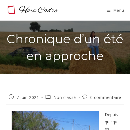
Skip
Menu
to
content
Chronique d’un été
en approche
Publication
Post
Commentaires
7 juin 2021
Non classé
0 commentaire
publiée :
category:
de
la
publication :
Depuis
quelqu
es