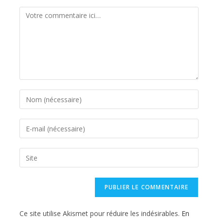
Comment
Enter
your
name
Enter
or
your
username
email
Saisir
to
address
l’URL
comment
to
de
comment
votre
site
Ce site utilise Akismet pour réduire les indésirables.
En
(facultatif)