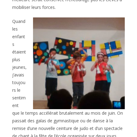
mobiliser leurs forces.
Quand
les
enfant
s
étaient
plus
jeunes,
j’avais
toujou
rs le
sentim
ent
que le temps accélérait brutalement au mois de juin. On
passait des galas de gymnastique ou de danse à la
remise d’une nouvelle ceinture de judo et d’un spectacle
de chant à la fête de l’école organisée sur deux jours.