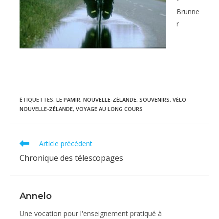
Brunne
r
ÉTIQUETTES
:
LE PAMIR
,
NOUVELLE-ZÉLANDE
,
SOUVENIRS
,
VÉLO
NOUVELLE-ZÉLANDE
,
VOYAGE AU LONG COURS
Read
Article précédent
more
Chronique des télescopages
articles
Annelo
Une vocation pour l'enseignement pratiqué à