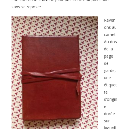
sans se reposer.
Reven
ons au
carnet.
Au dos
de la
page
de
garde,
une
étiquet
te
d’origin
e
dorée
sur
laquell