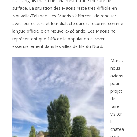
était anglais mais que cela n’est qu’une mesure de
surface. La situation des Maoris reste très difficile en
Nouvelle-Zélande. Les Maoris s’efforcent de renouer
avec leur culture et leur dialecte qui est reconnu comme
langue officielle en Nouvelle-Zélande. Les Maoris ne
représentent que 14% de la population et vivent
essentiellement dans les villes de l’île du Nord.
Mardi,
nous
avions
pour
projet
de
faire
visiter
le
châtea
u de