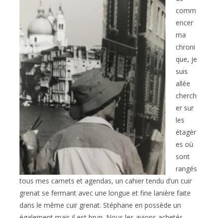
comm
encer
ma
chroni
que, je
suis
allée
cherch
er sur
les
étagèr
es où
sont
rangés
tous mes carnets et agendas, un cahier tendu d’un cuir
grenat se fermant avec une longue et fine lanière faite
dans le même cuir grenat. Stéphane en possède un
également mais il est brun. Nous les avions achetés