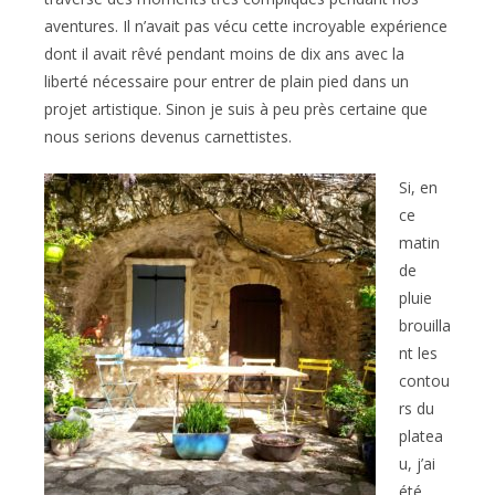
aventures. Il n’avait pas vécu cette incroyable expérience
dont il avait rêvé pendant moins de dix ans avec la
liberté nécessaire pour entrer de plain pied dans un
projet artistique. Sinon je suis à peu près certaine que
nous serions devenus carnettistes.
Si, en
ce
matin
de
pluie
brouilla
nt les
contou
rs du
platea
u, j’ai
été