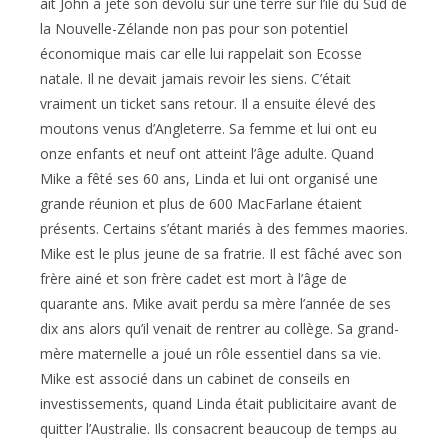
ait John a jeté son dévolu sur une terre sur l’île du Sud de
la Nouvelle-Zélande non pas pour son potentiel
économique mais car elle lui rappelait son Ecosse
natale. Il ne devait jamais revoir les siens. C’était
vraiment un ticket sans retour. Il a ensuite élevé des
moutons venus d’Angleterre. Sa femme et lui ont eu
onze enfants et neuf ont atteint l’âge adulte. Quand
Mike a fêté ses 60 ans, Linda et lui ont organisé une
grande réunion et plus de 600 MacFarlane étaient
présents. Certains s’étant mariés à des femmes maories.
Mike est le plus jeune de sa fratrie. Il est fâché avec son
frère ainé et son frère cadet est mort à l’âge de
quarante ans. Mike avait perdu sa mère l’année de ses
dix ans alors qu’il venait de rentrer au collège. Sa grand-
mère maternelle a joué un rôle essentiel dans sa vie.
Mike est associé dans un cabinet de conseils en
investissements, quand Linda était publicitaire avant de
quitter l’Australie. Ils consacrent beaucoup de temps au