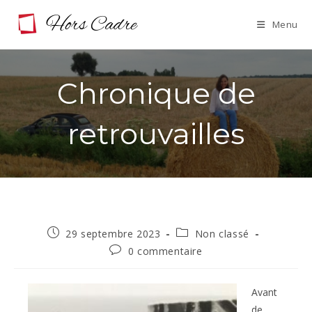
Skip
Menu
to
content
Chronique de
retrouvailles
Publication
Post
29 septembre 2023
Non classé
publiée :
category:
Commentaires
0 commentaire
de
la
publication :
Avant
de