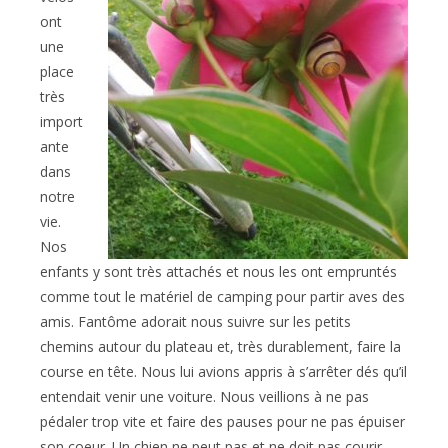
ont
une
place
très
import
ante
dans
notre
vie.
Nos
enfants y sont très attachés et nous les ont empruntés
comme tout le matériel de camping pour partir aves des
amis. Fantôme adorait nous suivre sur les petits
chemins autour du plateau et, très durablement, faire la
course en tête. Nous lui avions appris à s’arrêter dés qu’il
entendait venir une voiture. Nous veillions à ne pas
pédaler trop vite et faire des pauses pour ne pas épuiser
son coeur. Un chien ne peut pas et ne doit pas courir