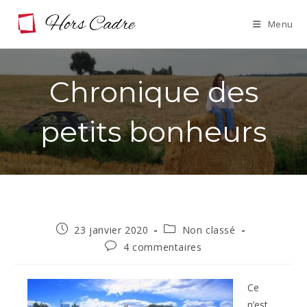
Skip
Menu
to
content
Chronique des
petits bonheurs
Publication
Post
23 janvier 2020
Non classé
publiée :
category:
Commentaires
4 commentaires
de
la
publication :
Ce
n’est