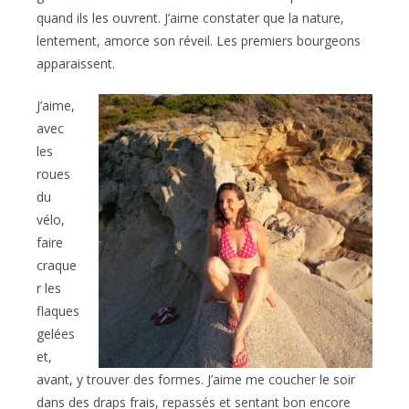
quand ils les ouvrent. J’aime constater que la nature,
lentement, amorce son réveil. Les premiers bourgeons
apparaissent.
J’aime,
avec
les
roues
du
vélo,
faire
craque
r les
flaques
gelées
et,
avant, y trouver des formes. J’aime me coucher le soir
dans des draps frais, repassés et sentant bon encore