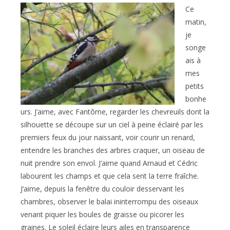
Ce
matin,
je
songe
ais à
mes
petits
bonhe
urs. J’aime, avec Fantôme, regarder les chevreuils dont la
silhouette se découpe sur un ciel à peine éclairé par les
premiers feux du jour naissant, voir courir un renard,
entendre les branches des arbres craquer, un oiseau de
nuit prendre son envol. J’aime quand Arnaud et Cédric
labourent les champs et que cela sent la terre fraîche.
J’aime, depuis la fenêtre du couloir desservant les
chambres, observer le balai ininterrompu des oiseaux
venant piquer les boules de graisse ou picorer les
graines. Le soleil éclaire leurs ailes en transparence