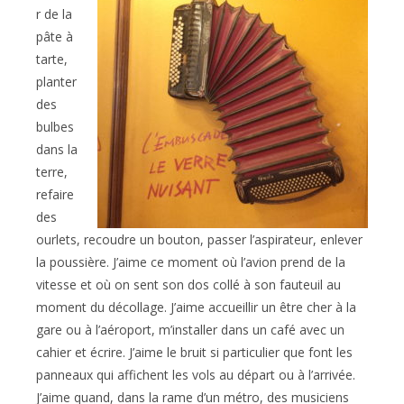
r de la
pâte à
tarte,
planter
des
bulbes
dans la
terre,
refaire
des
ourlets, recoudre un bouton, passer l’aspirateur, enlever
la poussière. J’aime ce moment où l’avion prend de la
vitesse et où on sent son dos collé à son fauteuil au
moment du décollage. J’aime accueillir un être cher à la
gare ou à l’aéroport, m’installer dans un café avec un
cahier et écrire. J’aime le bruit si particulier que font les
panneaux qui affichent les vols au départ ou à l’arrivée.
J’aime quand, dans la rame d’un métro, des musiciens