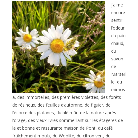
J’aime
encore
sentir
l’odeur
du pain
chaud,
du
savon
de
Marseil
le, du
mimos
a, des immortelles, des premières violettes, des forêts
de résineux, des feuilles d’automne, de figuier, de
l’écorce des platanes, du blé mûr, de la nature après
l’orage, des vieux livres sommeillant sur les étagères de
la et bonne et rassurante maison de Pont, du café
fraîchement moulu, du Woolite, du citron vert, du